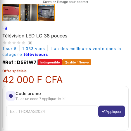
Survolez l'image pour zoomer
Lg
Télévision LED LG 38 pouces
(0)
|
|
1 sur 5
1 333 vues
L'un des meilleures vente dans la
catégorie
téléviseurs
#Ref : D5E1W7
|
Indisponible
Qualité : Neuve
Offre spéciale
42 000 F CFA
Code promo
Tu as un code ? Applique-le ici
Appliquer