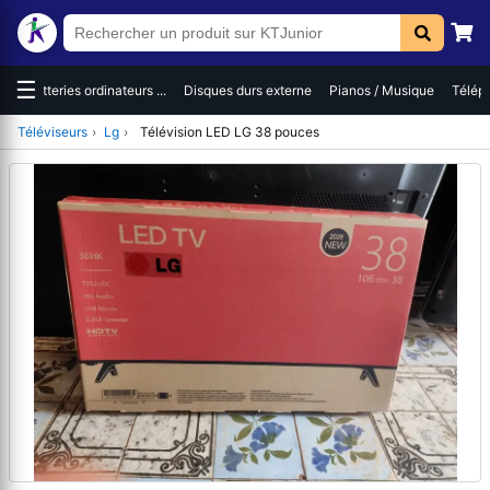
☰
es
Batteries ordinateurs ...
Disques durs externe
Pianos / Musique
Téléph
Téléviseurs
›
Lg
›
Télévision LED LG 38 pouces