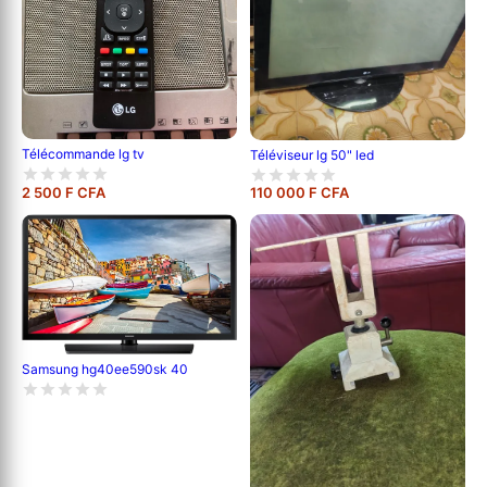
Télécommande lg tv
Téléviseur lg 50" led
2 500 F CFA
110 000 F CFA
Samsung hg40ee590sk 40