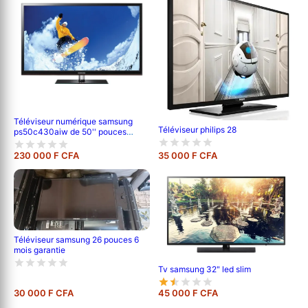
Téléviseur numérique samsung
Téléviseur philips 28
ps50c430aiw de 50'' pouces
;120cm de longueur ,full hd (1080p)
-garantie 6 mois
230 000 F CFA
35 000 F CFA
Téléviseur samsung 26 pouces 6
mois garantie
Tv samsung 32" led slim
30 000 F CFA
45 000 F CFA