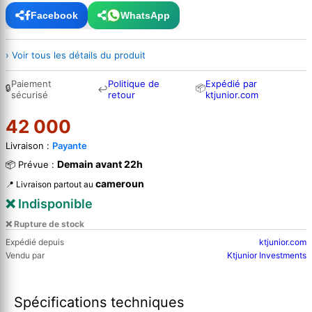
Facebook
WhatsApp
› Voir tous les détails du produit
Paiement
Politique de
Expédié par
🔒
📦
↩
sécurisé
retour
ktjunior.com
42 000
Livraison :
Payante
Demain avant 22h
📦 Prévue :
cameroun
📍 Livraison partout au
❌ Indisponible
❌ Rupture de stock
Expédié depuis
ktjunior.com
Vendu par
Ktjunior Investments
Spécifications techniques