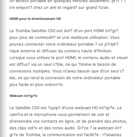
un lecteur portable en quelques minutes seulement, pr?t ? ?
tre emport? chez un ami et regard? sur grand ?cran.
HDMI pour le divertissement HD
Le Toshiba Satellite C50 est dot? d\'un port HDMI int?gr?
pour plus de commodit? et une meilleure utilisation. Vous
pouvez connecter votre ordinateur portable ? un p?riph?
rique externe et diffuser du contenu haute d?finition.
Lorsque vous utilisez le port HDMI, le contenu audio et visuel
est diffus? via un seul c?ble, ce qui ?limine le besoin de
connexions multiples. Vous n\'avez besoin que d\'un seul c?
ble, ce qui rend la connexion de votre ordinateur portable
plus facile et plus ordonn?e.
Webcam int?gr?e
Le Satellite C50 est ?quip? d\'une webcam HD int?gr?e. La
cam?ra et le microphone vous permettent de voir et
d\'entendre vos contacts en ligne, et de prendre des photos,
des clips vid?o et des notes audio. Gr?ce ? la webcam int?
gr?e de Toshiba, la communication est facilit?e : r?seautez