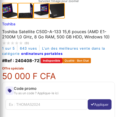
Survolez l'image pour zoomer
Toshiba
Toshiba Satellite C50D-A-133 15,6 pouces (AMD E1-
2100M 1,0 GHz, 8 Go RAM, 500 GB HDD, Windows 10)
(0)
|
|
1 sur 5
643 vues
L'un des meilleures vente dans la
catégorie
ordinateurs portables
#Ref : 240408-72
|
Indisponible
Qualité : Bon Etat
Offre spéciale
50 000 F CFA
Code promo
Tu as un code ? Applique-le ici
Appliquer