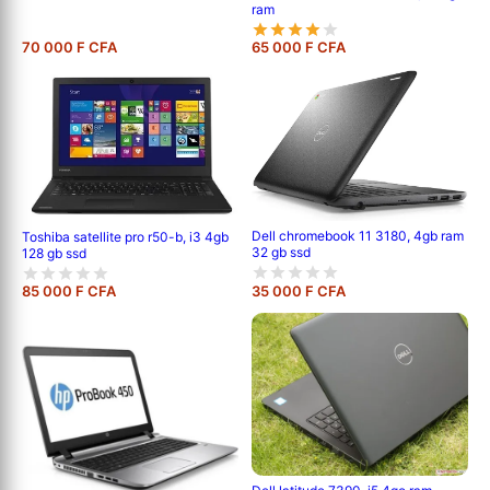
ram
70 000 F CFA
65 000 F CFA
Dell chromebook 11 3180, 4gb ram
Toshiba satellite pro r50-b, i3 4gb
32 gb ssd
128 gb ssd
85 000 F CFA
35 000 F CFA