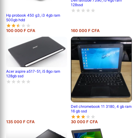
Dell latitude 7390, i5 4go ram
128ssd
Hp probook 450 g3, i3 4gb ram
500gb hdd
100 000 F CFA
160 000 F CFA
Acer aspire a517-51, i5 8go ram
128gb ssd
Dell chromebook 11 3180, 4 gb ram
16 gb ssd
135 000 F CFA
30 000 F CFA