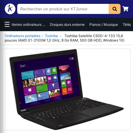
☰
ies ordinateurs ...
Disques durs externe
Pianos / Musique
Téléphones / Sma
Ordinateurs portables
›
Toshiba
›
Toshiba Satellite C50D-A-133 15,6
pouces (AMD E1-2100M 1,0 GHz, 8 Go RAM, 500 GB HDD, Windows 10)