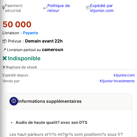
Paiement
Politique de
Expédié par
🔒
📦
↩
sécurisé
retour
ktjunior.com
50 000
Livraison :
Payante
Demain avant 22h
📦 Prévue :
cameroun
📍 Livraison partout au
❌ Indisponible
❌ Rupture de stock
Expédié depuis
ktjunior.com
Vendu par
Ktjunior Investments
ⓘ
Informations supplémentaires
Audio de haute qualit? avec son DTS
Les haut-parleurs st?r?o int?gr?s sont positionn?s sous l\'?