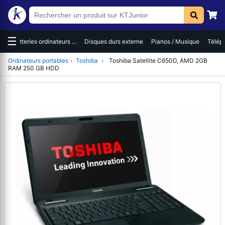
☰
es
Batteries ordinateurs ...
Disques durs externe
Pianos / Musique
Téléph
Ordinateurs portables
›
Toshiba
›
Toshiba Satellite C650D, AMD 2GB
RAM 250 GB HDD