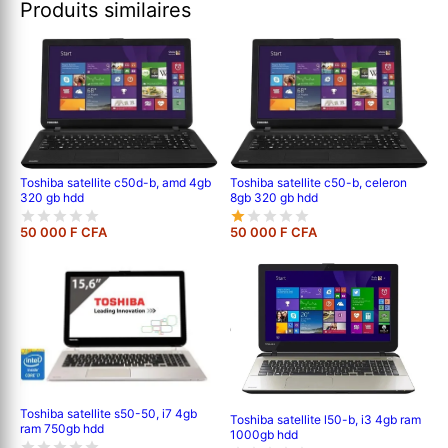
Produits similaires
Toshiba satellite c50d-b, amd 4gb
Toshiba satellite c50-b, celeron
320 gb hdd
8gb 320 gb hdd
50 000 F CFA
50 000 F CFA
Toshiba satellite s50-50, i7 4gb
Toshiba satellite l50-b, i3 4gb ram
ram 750gb hdd
1000gb hdd