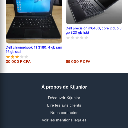
Dell precision m6400, core 2 duo 8
gb 320 gb hdd
Dell chromebook 11 3180, 4 gb ram
16 gb ssd
30 000 F CFA
69 000 F CFA
À propos de Ktjunior
Découvrir Ktjunior
Lire les avis clients
Nous contacter
Voir les mentions légales