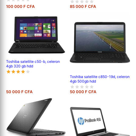
100 000 F CFA
85 000 F CFA
Toshiba satellite c50-b, celeron
4gb 320 gb hdd
Toshiba satellite c850-19d, celeron
4gb 500gb hdd
50 000 F CFA
50 000 F CFA