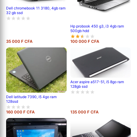
Dell chromebook 11 3180, 4gb ram
32 gb ssd
Hp probook 450 g3, i3 4gb ram
500gb hdd
35 000 F CFA
100 000 F CFA
Acer aspire a517-51, i5 8go ram
128gb ssd
Dell latitude 7390, i5 4go ram
128ssd
160 000 F CFA
135 000 F CFA