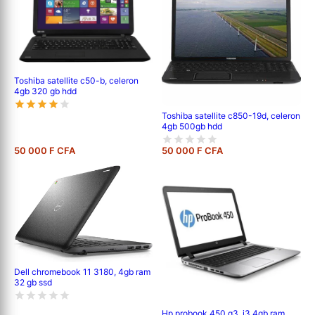
Toshiba satellite c50-b, celeron
4gb 320 gb hdd
Toshiba satellite c850-19d, celeron
4gb 500gb hdd
50 000 F CFA
50 000 F CFA
Dell chromebook 11 3180, 4gb ram
32 gb ssd
Hp probook 450 g3, i3 4gb ram