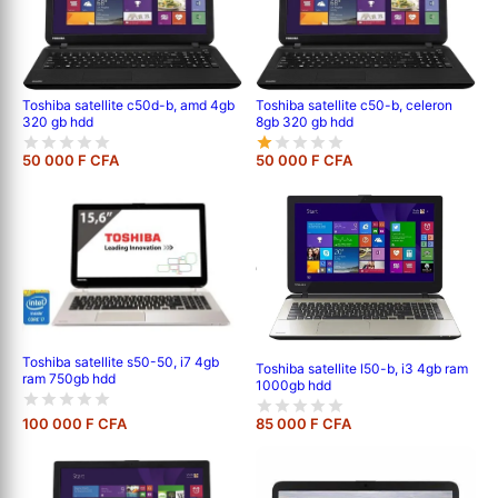
Toshiba satellite c50d-b, amd 4gb
Toshiba satellite c50-b, celeron
320 gb hdd
8gb 320 gb hdd
50 000 F CFA
50 000 F CFA
Toshiba satellite s50-50, i7 4gb
Toshiba satellite l50-b, i3 4gb ram
ram 750gb hdd
1000gb hdd
100 000 F CFA
85 000 F CFA