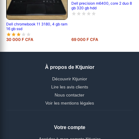
Dell precision m6400, core 2 duo 8
gb 320 gb hdd
Dell chromebook 11 3180, 4 gb ram
16 gb ssd
30 000 F CFA
69 000 F CFA
À propos de Ktjunior
Découvrir Ktjunior
Lire les avis clients
Nous contacter
Voir les mentions légales
Votre compte
Accéder à mon compte Ktjunior