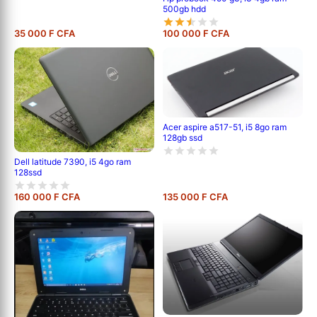
500gb hdd
35 000 F CFA
100 000 F CFA
Acer aspire a517-51, i5 8go ram
128gb ssd
Dell latitude 7390, i5 4go ram
128ssd
160 000 F CFA
135 000 F CFA