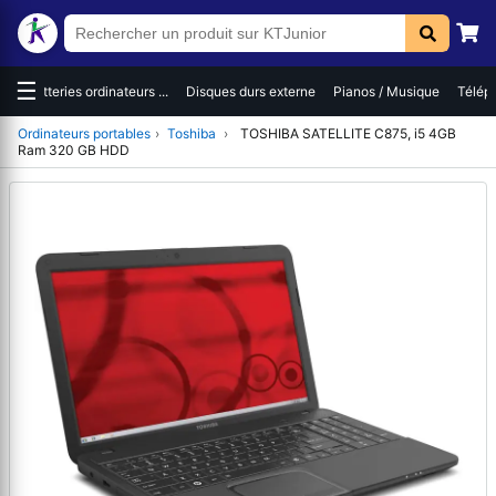
☰
es
Batteries ordinateurs ...
Disques durs externe
Pianos / Musique
Téléph
Ordinateurs portables
›
Toshiba
›
TOSHIBA SATELLITE C875, i5 4GB
Ram 320 GB HDD