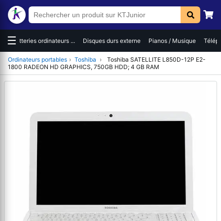
☰
es
Batteries ordinateurs ...
Disques durs externe
Pianos / Musique
Téléph
Ordinateurs portables
›
Toshiba
›
Toshiba SATELLITE L850D-12P E2-
1800 RADEON HD GRAPHICS, 750GB HDD; 4 GB RAM