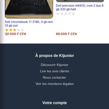
Dell precision m6400, core 2 duo 8
gb 320 gb hdd
Dell chromebook 11 3180, 4 gb ram
16 gb ssd
30 000 F CFA
69 000 F CFA
À propos de Ktjunior
Découvrir Ktjunior
Lire les avis clients
Nous contacter
Voir les mentions légales
Votre compte