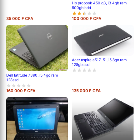
Hp probook 450 g3, i3 4gb ram
500gb hdd
35 000 F CFA
100 000 F CFA
Acer aspire a517-51, i5 8go ram
128gb ssd
Dell latitude 7390, i5 4go ram
128ssd
160 000 F CFA
135 000 F CFA