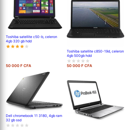
Toshiba satellite c50-b, celeron
4gb 320 gb hdd
Toshiba satellite c850-19d, celeron
4gb 500gb hdd
50 000 F CFA
50 000 F CFA
Dell chromebook 11 3180, 4gb ram
32 gb ssd