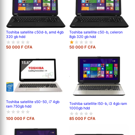
Toshiba satellite c50d-b, amd 4gb
Toshiba satellite c50-b, celeron
320 gb hdd
8gb 320 gb hdd
50 000 F CFA
50 000 F CFA
Toshiba satellite s50-50, i7 4gb
Toshiba satellite l50-b, i3 4gb ram
ram 750gb hdd
1000gb hdd
100 000 F CFA
85 000 F CFA