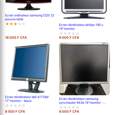
Ecran ordinateur samsung t220 22
pouces taille
Ecran d’ordinateur philips 190 c
19''monitor
16 000 F CFA
9 000 F CFA
Ecran d’ordinateur dell e173fpf
Ecran d’ordinateur samsung
17''monitor - black
syncmaster 943b 19''monitor -
black
8 500 F CFA
9 000 F CFA