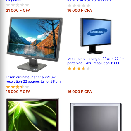
lcd2070nx-bk 20 monitor -
black/silver
21 000 F CFA
16 000 F CFA
Moniteur samsung cb22ws - 22 '' -
ports vga - dvi- résolution 11680 x
1050 pixels
Ecran ordinateur acer al2216w
resolution 22 pouces taille (56 cm)
1680 x 1050 pixels vga
16 000 F CFA
16 000 F CFA