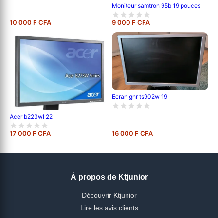
Moniteur samtron 95b 19 pouces
10 000 F CFA
9 000 F CFA
Ecran gnr ts902w 19
Acer b223wl 22
17 000 F CFA
16 000 F CFA
À propos de Ktjunior
Découvrir Ktjunior
Lire les avis clients