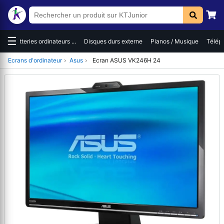
☰
es
Batteries ordinateurs ...
Disques durs externe
Pianos / Musique
Téléph
Ecrans d'ordinateur
›
Asus
›
Ecran ASUS VK246H 24