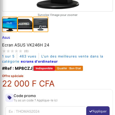
Survolez l'image pour zoomer
Asus
Ecran ASUS VK246H 24
(0)
|
|
1 sur 5
463 vues
L'un des meilleures vente dans la
catégorie
ecrans d'ordinateur
#Ref : MP8CZJ
|
Indisponible
Qualité : Bon Etat
Offre spéciale
22 000 F CFA
Code promo
Tu as un code ? Applique-le ici
Appliquer