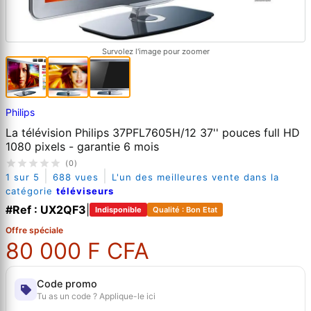
Survolez l'image pour zoomer
Philips
La télévision Philips 37PFL7605H/12 37'' pouces full HD
1080 pixels - garantie 6 mois
(0)
|
|
1 sur 5
688 vues
L'un des meilleures vente dans la
catégorie
téléviseurs
#Ref : UX2QF3
|
Indisponible
Qualité : Bon Etat
Offre spéciale
80 000 F CFA
Code promo
Tu as un code ? Applique-le ici