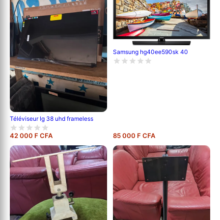
Samsung hg40ee590sk 40
Téléviseur lg 38 uhd frameless
42 000 F CFA
85 000 F CFA