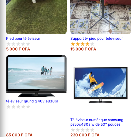
Pied pour téléviseur
Support tv pied pour téléviseur
5 000 F CFA
15 000 F CFA
téléviseur grundig 40vle830bl
Téléviseur numérique samsung
ps50c430aiw de 50'' pouces
;120cm de longueur ,full hd (1080p)
-garantie 6 mois
85 000 F CFA
230 000 F CFA