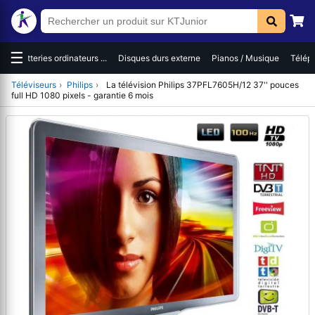
☰
es
Batteries ordinateurs ...
Disques durs externe
Pianos / Musique
Téléph
Téléviseurs
›
Philips
›
La télévision Philips 37PFL7605H/12 37'' pouces
full HD 1080 pixels - garantie 6 mois