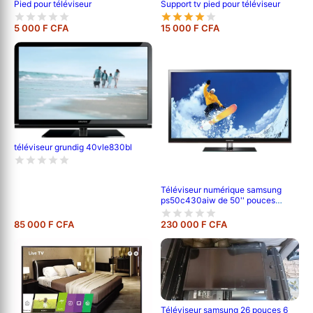
Pied pour téléviseur
Support tv pied pour téléviseur
5 000 F CFA
15 000 F CFA
téléviseur grundig 40vle830bl
Téléviseur numérique samsung
ps50c430aiw de 50'' pouces
;120cm de longueur ,full hd (1080p)
-garantie 6 mois
85 000 F CFA
230 000 F CFA
Téléviseur samsung 26 pouces 6