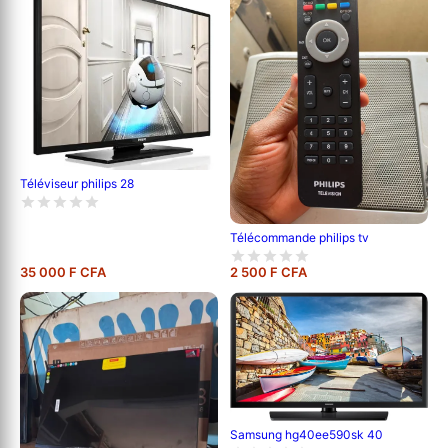
Téléviseur philips 28
Télécommande philips tv
35 000 F CFA
2 500 F CFA
Samsung hg40ee590sk 40