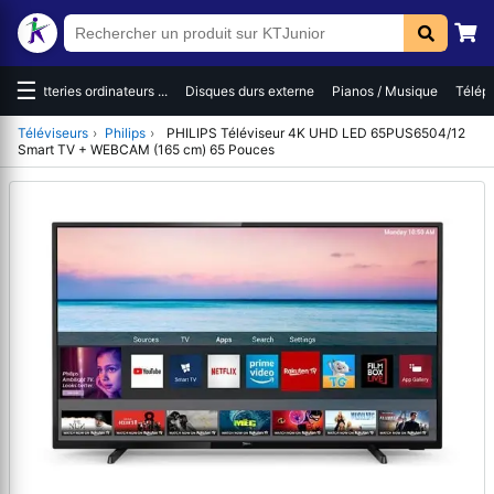
☰
es
Batteries ordinateurs ...
Disques durs externe
Pianos / Musique
Téléph
Téléviseurs
›
Philips
›
PHILIPS Téléviseur 4K UHD LED 65PUS6504/12
Smart TV + WEBCAM (165 cm) 65 Pouces