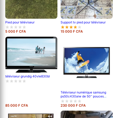
Pied pour téléviseur
Support tv pied pour téléviseur
5 000 F CFA
15 000 F CFA
téléviseur grundig 40vle830bl
Téléviseur numérique samsung
ps50c430aiw de 50'' pouces
;120cm de longueur ,full hd (1080p)
-garantie 6 mois
85 000 F CFA
230 000 F CFA