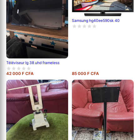
Samsung hg40ee590sk 40
Téléviseur lg 38 uhd frameless
42 000 F CFA
85 000 F CFA