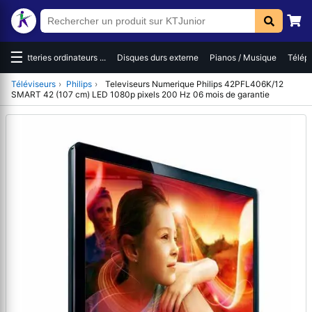
☰
es
Batteries ordinateurs ...
Disques durs externe
Pianos / Musique
Téléph
Téléviseurs
›
Philips
›
Televiseurs Numerique Philips 42PFL406K/12
SMART 42 (107 cm) LED 1080p pixels 200 Hz 06 mois de garantie