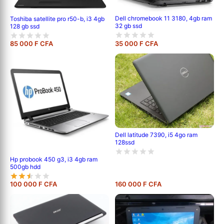
Dell chromebook 11 3180, 4gb ram
Toshiba satellite pro r50-b, i3 4gb
32 gb ssd
128 gb ssd
85 000 F CFA
35 000 F CFA
Dell latitude 7390, i5 4go ram
128ssd
Hp probook 450 g3, i3 4gb ram
500gb hdd
100 000 F CFA
160 000 F CFA