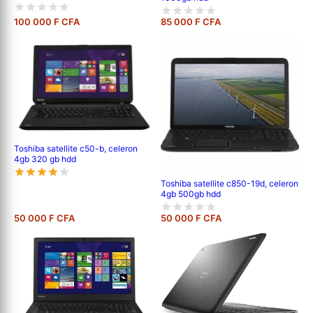
100 000 F CFA
85 000 F CFA
Toshiba satellite c50-b, celeron
4gb 320 gb hdd
Toshiba satellite c850-19d, celeron
4gb 500gb hdd
50 000 F CFA
50 000 F CFA