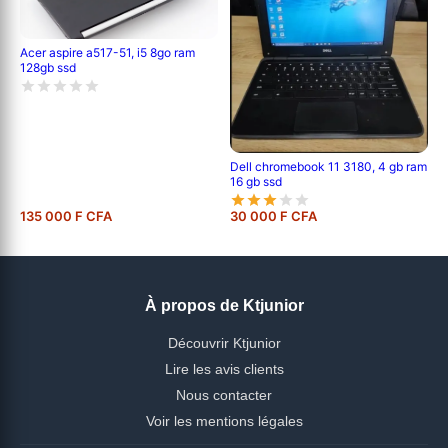
Acer aspire a517-51, i5 8go ram
128gb ssd
Dell chromebook 11 3180, 4 gb ram
16 gb ssd
135 000 F CFA
30 000 F CFA
À propos de Ktjunior
Découvrir Ktjunior
Lire les avis clients
Nous contacter
Voir les mentions légales