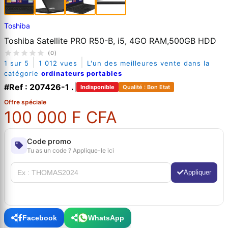
Toshiba
Toshiba Satellite PRO R50-B, i5, 4GO RAM,500GB HDD
(0)
|
|
1 sur 5
1 012 vues
L'un des meilleures vente dans la
catégorie
ordinateurs portables
#Ref : 207426-1 .
|
Indisponible
Qualité : Bon Etat
Offre spéciale
100 000 F CFA
Code promo
Tu as un code ? Applique-le ici
Appliquer
Facebook
WhatsApp