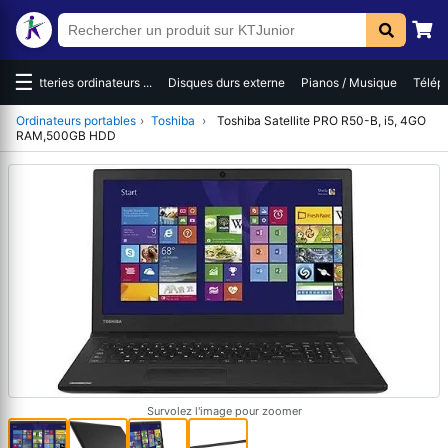
☰
es
Batteries ordinateurs ...
Disques durs externe
Pianos / Musique
Téléph
Ordinateurs portables
›
Toshiba
›
Toshiba Satellite PRO R50-B, i5, 4GO
RAM,500GB HDD
Survolez l'image pour zoomer