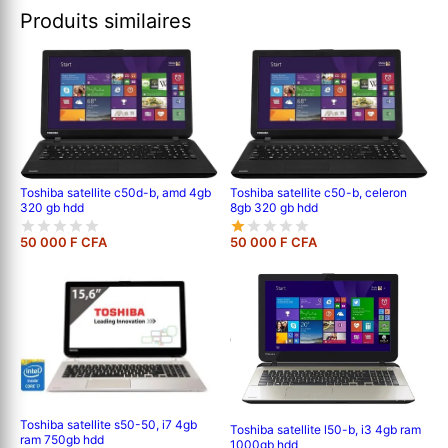
Produits similaires
Toshiba satellite c50d-b, amd 4gb
Toshiba satellite c50-b, celeron
320 gb hdd
8gb 320 gb hdd
50 000 F CFA
50 000 F CFA
Toshiba satellite s50-50, i7 4gb
Toshiba satellite l50-b, i3 4gb ram
ram 750gb hdd
1000gb hdd