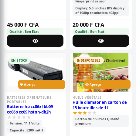
Fingerprint sensor
Display: 5.5' inches IPS display
of 1080p resolution; 403ppi
45 000 F CFA
20 000 F CFA
Qualité : Bon Etat
Qualité : Bon Etat
EN STOCK
INDISPONIBLE
Aperçu
Aperçu
BATTERIES ORDINATEURS
HUILE VÉGÉTALE
PORTABLES
Huile diamaor en carton de
Batterie hp cc06xl bb09
15 bouteilles de 1 l
cc06p cc09 hstnn-db2h
Carton de 15 litres Qualité
Tension: 11.1 Volts
premium
Capacite: 5200 mAH