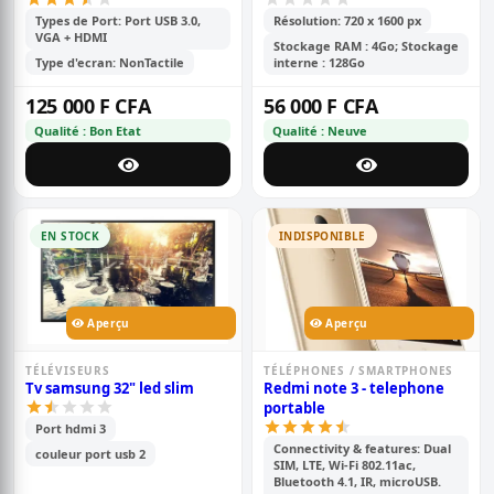
6000mah - 2sim - caméra-
50+2mp - 6.9 pouces -
Types de Port: Port USB 3.0,
Résolution: 720 x 1600 px
VGA + HDMI
garantie 6 mois
Stockage RAM : 4Go; Stockage
Type d'ecran: NonTactile
interne : 128Go
125 000 F CFA
56 000 F CFA
Qualité : Bon Etat
Qualité : Neuve
EN STOCK
INDISPONIBLE
Aperçu
Aperçu
TÉLÉVISEURS
TÉLÉPHONES / SMARTPHONES
Tv samsung 32" led slim
Redmi note 3 - telephone
portable
Port hdmi 3
Connectivity & features: Dual
couleur port usb 2
SIM, LTE, Wi-Fi 802.11ac,
Bluetooth 4.1, IR, microUSB.