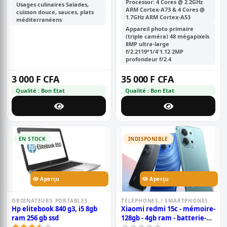
caméra 48+8+2 mp, batterie
Processor: 4 Cores @ 2.2GHz
Usages culinaires Salades,
ARM Cortex-A73 & 4 Cores @
de 4000mah
cuisson douce, sauces, plats
1.7GHz ARM Cortex-A53
méditerranéens
Appareil photo primaire
(triple caméra) 48 mégapixels
8MP ultra-large
f/2.2119°1/4'1.12 2MP
profondeur f/2.4
3 000 F CFA
35 000 F CFA
Qualité : Bon Etat
Qualité : Bon Etat
EN STOCK
INDISPONIBLE
Aperçu
Aperçu
ORDINATEURS PORTABLES
TÉLÉPHONES / SMARTPHONES
Hp elitebook 840 g3, i5 8gb
Xiaomi redmi 15c - mémoire-
ram 256 gb ssd
128gb - 4gb ram - batterie-