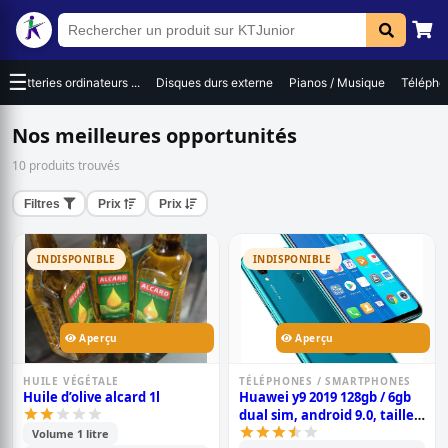
☰
Batteries ordinateurs ...
Disques durs externe
Pianos / Musique
Téléphon
Nos meilleures opportunités
10 produits trouvés
Filtres
Prix
Prix
INDISPONIBLE
INDISPONIBLE
Aperçu
Aperçu
HUILE VÉGÉTALE
TÉLÉPHONES / SMARTPHONES
Huile d’olive alcard 1l
Huawei y9 2019 128gb / 6gb
dual sim, android 9.0, taille
d\'écran: 6.59, double
Volume 1 litre