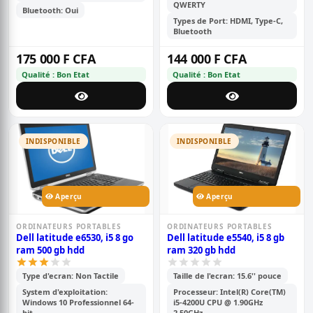
QWERTY
Bluetooth: Oui
Types de Port: HDMI, Type-C,
Bluetooth
175 000 F CFA
144 000 F CFA
Qualité : Bon Etat
Qualité : Bon Etat
INDISPONIBLE
INDISPONIBLE
Aperçu
Aperçu
ORDINATEURS PORTABLES
ORDINATEURS PORTABLES
Dell latitude e6530, i5 8 go
Dell latitude e5540, i5 8 gb
ram 500 gb hdd
ram 320 gb hdd
Type d'ecran: Non Tactile
Taille de l'ecran: 15.6'' pouce
System d'exploitation:
Processeur: Intel(R) Core(TM)
Windows 10 Professionnel 64-
i5-4200U CPU @ 1.90GHz
bit
2.50GHz