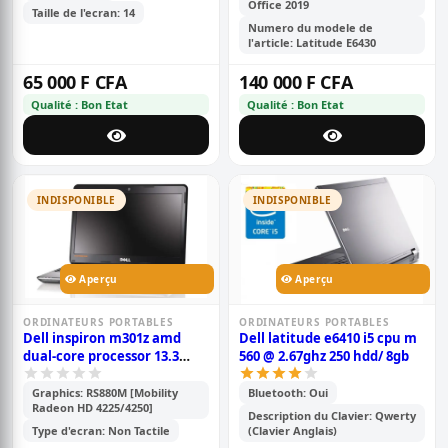
Office 2019
Taille de l'ecran: 14
Numero du modele de
l'article: Latitude E6430
65 000 F CFA
140 000 F CFA
Qualité : Bon Etat
Qualité : Bon Etat
INDISPONIBLE
INDISPONIBLE
Aperçu
Aperçu
ORDINATEURS PORTABLES
ORDINATEURS PORTABLES
Dell inspiron m301z amd
Dell latitude e6410 i5 cpu m
dual-core processor 13.3
560 @ 2.67ghz 250 hdd/ 8gb
pouce
Graphics: RS880M [Mobility
Bluetooth: Oui
Radeon HD 4225/4250]
Description du Clavier: Qwerty
Type d'ecran: Non Tactile
(Clavier Anglais)