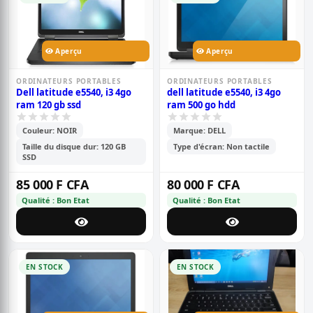
Aperçu
Aperçu
ORDINATEURS PORTABLES
ORDINATEURS PORTABLES
Dell latitude e5540, i3 4go
dell latitude e5540, i3 4go
ram 120 gb ssd
ram 500 go hdd
Couleur: NOIR
Marque: DELL
Taille du disque dur: 120 GB
Type d'écran: Non tactile
SSD
85 000 F CFA
80 000 F CFA
Qualité : Bon Etat
Qualité : Bon Etat
EN STOCK
EN STOCK