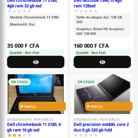
Dell chromebook 11 3180,
Dell latitude 7390, i5 4go
4gb ram 32 gb ssd
ram 128ssd
Modèle Chromebook 11 3180
Taille du disque dur: 128 GB
SSD
Bluetooth: Oui
Graphics: IIntel HD Graphics
620: 128 MO
35 000 F CFA
160 000 F CFA
Qualité : Bon Etat
Qualité : Bon Etat
EN STOCK
EN STOCK
Aperçu
Aperçu
ORDINATEURS PORTABLES
ORDINATEURS PORTABLES
Dell chromebook 11 3180, 4
Dell precision m6400, core 2
gb ram 16 gb ssd
duo 8 gb 320 gb hdd