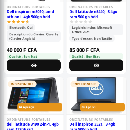
ORDINATEURS PORTABLES
ORDINATEURS PORTABLES
Dell inspiron m5010, amd
Dell latitude e5440, i3 4go
athlon ii 4gb 500gb hdd
ram 500 gb hdd
Bluetooth: Oui
Logiciels inclus: Microsoft
Office 2021
Description du Clavier: Qwerty
(Clavier Anglais)
Type d'ecran: Non Tactile
40 000 F CFA
85 000 F CFA
Qualité : Bon Etat
Qualité : Bon Etat
INDISPONIBLE
INDISPONIBLE
Aperçu
Aperçu
ORDINATEURS PORTABLES
ORDINATEURS PORTABLES
dell latitude 3190 2-in-1, 4gb
Dell inspiron 3521, i3 4gb
ram 128gb ssd
ram 500gb hdd