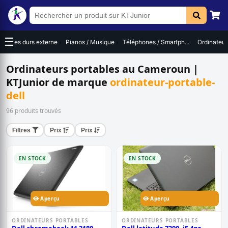
☰
Disques durs externe
Pianos / Musique
Téléphones / Smartph...
Ordinateur
Ordinateurs portables au Cameroun |
KTJunior de marque
ordinateur-portable-
dell
96 produits trouvés
Filtres
Prix
Prix
EN STOCK
EN STOCK
Aperçu
Aperçu
ORDINATEURS PORTABLES
ORDINATEURS PORTABLES