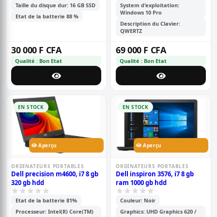
Taille du disque dur: 16 GB SSD
System d'exploitation:
Windows 10 Pro
Etat de la batterie 88 %
Description du Clavier:
QWERTZ
30 000 F CFA
69 000 F CFA
Qualité : Bon Etat
Qualité : Bon Etat
EN STOCK
EN STOCK
Aperçu
Aperçu
ORDINATEURS PORTABLES
ORDINATEURS PORTABLES
Dell precision m4600, i7 8 gb
Dell inspiron 3576, i7 8 gb
320 gb hdd
ram 1000 gb hdd
Etat de la batterie 81%
Couleur: Noir
Processeur: Intel(R) Core(TM)
Graphics: UHD Graphics 620 /