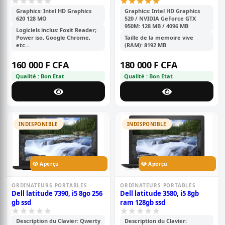
Graphics: Intel HD Graphics
Graphics: Intel HD Graphics
620 128 MO
520 / NVIDIA GeForce GTX
950M: 128 MB / 4096 MB
Logiciels inclus: Foxit Reader;
Power iso, Google Chrome,
Taille de la memoire vive
etc...
(RAM): 8192 MB
160 000 F CFA
180 000 F CFA
Qualité : Bon Etat
Qualité : Bon Etat
INDISPONIBLE
INDISPONIBLE
Aperçu
Aperçu
ORDINATEURS PORTABLES
ORDINATEURS PORTABLES
Dell latitude 7390, i5 8go 256
Dell latitude 3580, i5 8gb
gb ssd
ram 128gb ssd
Description du Clavier: Qwerty
Description du Clavier: