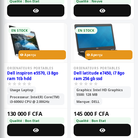
Qualité : Bon Etat
Qualité : Neuve
EN STOCK
EN STOCK
Aperçu
Aperçu
ORDINATEURS PORTABLES
ORDINATEURS PORTABLES
Dell inspiron e5570, i3 8go
Dell latitude e7450, i7 8go
ram 1tb hdd
ram 256 gb ssd
Usage Laptop
Graphics: Intel HD Graphics
5500: 128 MB
Processeur: Intel(R) Core(TM)
i3-6006U CPU @ 2.00GHz
Marque: DELL
130 000 F CFA
145 000 F CFA
Qualité : Bon Etat
Qualité : Bon Etat