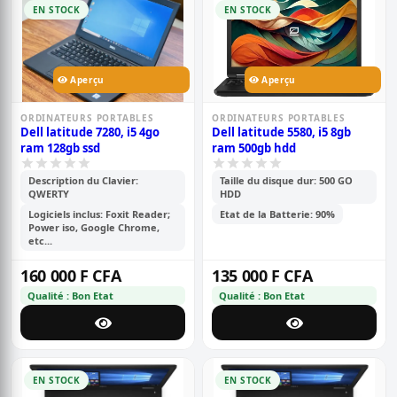
EN STOCK
EN STOCK
Aperçu
Aperçu
ORDINATEURS PORTABLES
ORDINATEURS PORTABLES
Dell latitude 7280, i5 4go
Dell latitude 5580, i5 8gb
ram 128gb ssd
ram 500gb hdd
Description du Clavier:
Taille du disque dur: 500 GO
QWERTY
HDD
Logiciels inclus: Foxit Reader;
Etat de la Batterie: 90%
Power iso, Google Chrome,
etc...
160 000 F CFA
135 000 F CFA
Qualité : Bon Etat
Qualité : Bon Etat
EN STOCK
EN STOCK