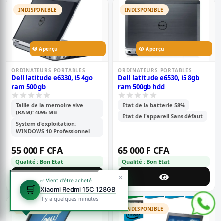
INDISPONIBLE
INDISPONIBLE
Aperçu
Aperçu
ORDINATEURS PORTABLES
ORDINATEURS PORTABLES
Dell latitude e6330, i5 4go
Dell latitude e6530, i5 8gb
ram 500 gb
ram 500gb hdd
Taille de la memoire vive
Etat de la batterie 58%
(RAM): 4096 MB
Etat de l'appareil Sans défaut
System d'exploitation:
WINDOWS 10 Professionnel
55 000 F CFA
65 000 F CFA
Qualité : Bon Etat
Qualité : Bon Etat
✕
✅ Vient d'être acheté
🛒
Xiaomi Redmi 15C 128GB
Il y a quelques minutes
INDISPONIBLE
INDISPONIBLE