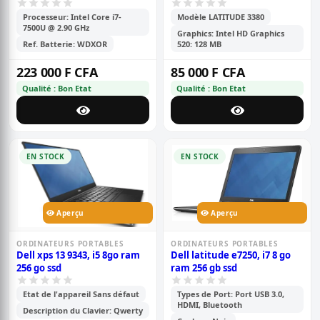
Processeur: Intel Core i7-
Modèle LATITUDE 3380
7500U @ 2.90 GHz
Graphics: Intel HD Graphics
Ref. Batterie: WDXOR
520: 128 MB
223 000 F CFA
85 000 F CFA
Qualité : Bon Etat
Qualité : Bon Etat
EN STOCK
EN STOCK
Aperçu
Aperçu
ORDINATEURS PORTABLES
ORDINATEURS PORTABLES
Dell xps 13 9343, i5 8go ram
Dell latitude e7250, i7 8 go
256 go ssd
ram 256 gb ssd
Etat de l'appareil Sans défaut
Types de Port: Port USB 3.0,
HDMI, Bluetooth
Description du Clavier: Qwerty