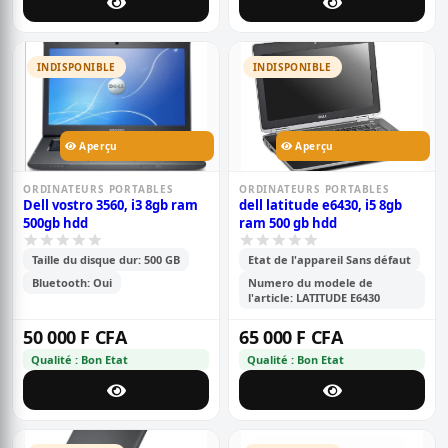
INDISPONIBLE
INDISPONIBLE
Aperçu
Aperçu
ORDINATEURS PORTABLES
ORDINATEURS PORTABLES
Dell vostro 3560, i3 8gb ram
dell latitude e6430, i5 8gb
500gb hdd
ram 500 gb hdd
Taille du disque dur: 500 GB
Etat de l'appareil Sans défaut
Bluetooth: Oui
Numero du modele de
l'article: LATITUDE E6430
50 000 F CFA
65 000 F CFA
Qualité : Bon Etat
Qualité : Bon Etat