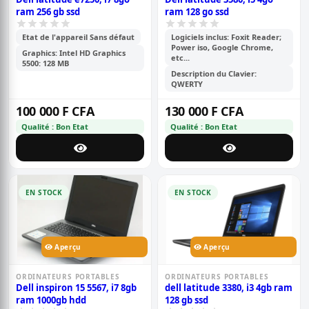
ram 256 gb ssd
ram 128 go ssd
Etat de l'appareil Sans défaut
Logiciels inclus: Foxit Reader;
Power iso, Google Chrome,
Graphics: Intel HD Graphics
etc...
5500: 128 MB
Description du Clavier:
QWERTY
100 000 F CFA
130 000 F CFA
Qualité : Bon Etat
Qualité : Bon Etat
EN STOCK
EN STOCK
Aperçu
Aperçu
ORDINATEURS PORTABLES
ORDINATEURS PORTABLES
Dell inspiron 15 5567, i7 8gb
dell latitude 3380, i3 4gb ram
ram 1000gb hdd
128 gb ssd