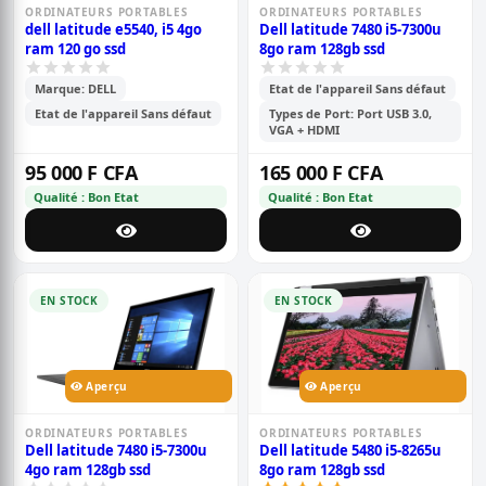
ORDINATEURS PORTABLES
ORDINATEURS PORTABLES
dell latitude e5540, i5 4go
Dell latitude 7480 i5-7300u
ram 120 go ssd
8go ram 128gb ssd
Marque: DELL
Etat de l'appareil Sans défaut
Etat de l'appareil Sans défaut
Types de Port: Port USB 3.0,
VGA + HDMI
95 000 F CFA
165 000 F CFA
Qualité : Bon Etat
Qualité : Bon Etat
EN STOCK
EN STOCK
Aperçu
Aperçu
ORDINATEURS PORTABLES
ORDINATEURS PORTABLES
Dell latitude 7480 i5-7300u
Dell latitude 5480 i5-8265u
4go ram 128gb ssd
8go ram 128gb ssd