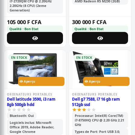
i7-2720QM CPU @ 2.20GHz
AMD Radeon R5 M230 (2GB)
2.20GHz (8 CPU) (2eme
Generation)
105 000 F CFA
300 000 F CFA
Qualité : Bon Etat
Qualité : Bon Etat
EN STOCK
EN STOCK
Aperçu
Aperçu
ORDINATEURS PORTABLES
ORDINATEURS PORTABLES
Dell latitude 3590, i3 ram
Dell g7 7588, i7 16 gb ram
8gb 500gb hdd
512gb ssd
Bluetooth: Oui
Processeur: Intel(R) Core(TM)
i7-8750HQ CPU @ 2.20 GHz 2.21
Logiciels inclus: Microsoft
GHz
Office 2019, Adobe Reader,
Google Chrome
Types de Port: Port USB 3.0;