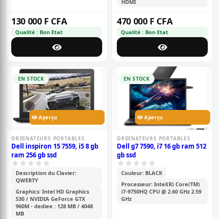
HDMI
130 000 F CFA
470 000 F CFA
Qualité : Bon Etat
Qualité : Bon Etat
EN STOCK
EN STOCK
Aperçu
Aperçu
ORDINATEURS PORTABLES
ORDINATEURS PORTABLES
Dell inspiron 15 7559, i5 8 gb
Dell g7 7590, i7 16 gb ram 512
ram 256 gb ssd
gb ssd
Description du Clavier:
Couleur: BLACK
QWERTY
Processeur: Intel(R) Core(TM)
Graphics: Intel HD Graphics
i7-9750HQ CPU @ 2.60 GHz 2.59
530 / NVIDIA GeForce GTX
GHz
960M - dediee : 128 MB / 4048
MB