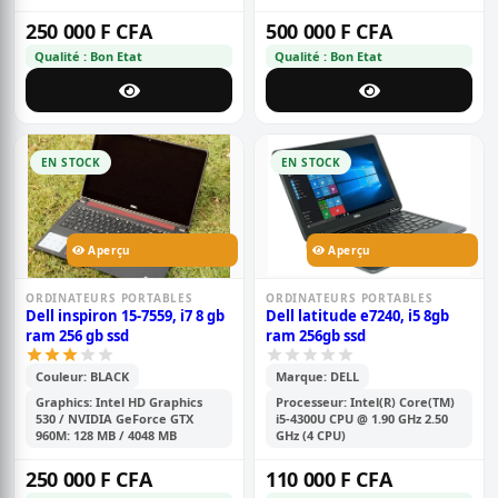
250 000 F CFA
500 000 F CFA
Qualité : Bon Etat
Qualité : Bon Etat
EN STOCK
EN STOCK
Aperçu
Aperçu
ORDINATEURS PORTABLES
ORDINATEURS PORTABLES
Dell inspiron 15-7559, i7 8 gb
Dell latitude e7240, i5 8gb
ram 256 gb ssd
ram 256gb ssd
Couleur: BLACK
Marque: DELL
Graphics: Intel HD Graphics
Processeur: Intel(R) Core(TM)
530 / NVIDIA GeForce GTX
i5-4300U CPU @ 1.90 GHz 2.50
960M: 128 MB / 4048 MB
GHz (4 CPU)
250 000 F CFA
110 000 F CFA