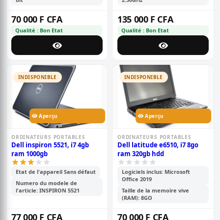
70 000 F CFA
135 000 F CFA
Qualité : Bon Etat
Qualité : Bon Etat
INDISPONIBLE
INDISPONIBLE
Aperçu
Aperçu
ORDINATEURS PORTABLES
ORDINATEURS PORTABLES
Dell inspiron 5521, i7 4gb
Dell latitude e6510, i7 8go
ram 1000gb
ram 320gb hdd
Etat de l'appareil Sans défaut
Logiciels inclus: Microsoft
Office 2019
Numero du modele de
l'article: INSPIRON 5521
Taille de la memoire vive
(RAM): 8GO
77 000 F CFA
70 000 F CFA