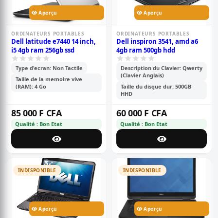
Aperçu
Aperçu
ORDINATEURS PORTABLES
ORDINATEURS PORTABLES
Dell latitude e7440 14 inch,
Dell inspiron 3541, amd a6
i5 4gb ram 256gb ssd
4gb ram 500gb hdd
Type d'ecran: Non Tactile
Description du Clavier: Qwerty
(Clavier Anglais)
Taille de la memoire vive
(RAM): 4 Go
Taille du disque dur: 500GB
HHD
85 000 F CFA
60 000 F CFA
Qualité : Bon Etat
Qualité : Bon Etat
INDISPONIBLE
INDISPONIBLE
Aperçu
Aperçu