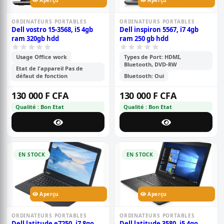
Aperçu
Aperçu
ORDINATEURS PORTABLES
ORDINATEURS PORTABLES
Dell vostro 15-3568, i5 4gb
Dell inspiron 5567, i7 4gb
ram 320gb hdd
ram 250 gb hdd
Usage Office work
Types de Port: HDMI,
Bluetooth, DVD-RW
Etat de l'appareil Pas de
défaut de fonction
Bluetooth: Oui
130 000 F CFA
130 000 F CFA
Qualité : Bon Etat
Qualité : Bon Etat
EN STOCK
EN STOCK
Aperçu
Aperçu
ORDINATEURS PORTABLES
ORDINATEURS PORTABLES
Dell latitude e7250, i7 8go
Dell latitude 3580, i5 4go