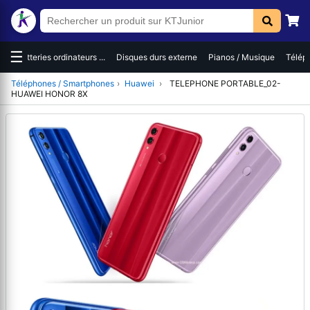
☰
es
Batteries ordinateurs ...
Disques durs externe
Pianos / Musique
Téléph
Téléphones / Smartphones
›
Huawei
›
TELEPHONE PORTABLE_02-
HUAWEI HONOR 8X