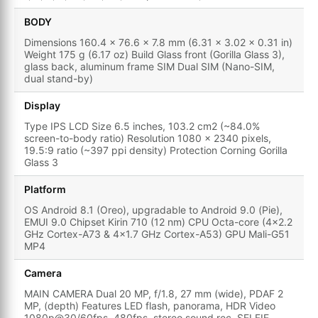
BODY
Dimensions 160.4 x 76.6 x 7.8 mm (6.31 x 3.02 x 0.31 in)
Weight 175 g (6.17 oz) Build Glass front (Gorilla Glass 3),
glass back, aluminum frame SIM Dual SIM (Nano-SIM,
dual stand-by)
Display
Type IPS LCD Size 6.5 inches, 103.2 cm2 (~84.0%
screen-to-body ratio) Resolution 1080 x 2340 pixels,
19.5:9 ratio (~397 ppi density) Protection Corning Gorilla
Glass 3
Platform
OS Android 8.1 (Oreo), upgradable to Android 9.0 (Pie),
EMUI 9.0 Chipset Kirin 710 (12 nm) CPU Octa-core (4x2.2
GHz Cortex-A73 & 4x1.7 GHz Cortex-A53) GPU Mali-G51
MP4
Camera
MAIN CAMERA Dual 20 MP, f/1.8, 27 mm (wide), PDAF 2
MP, (depth) Features LED flash, panorama, HDR Video
1080p@30/60fps, 480fps, stereo sound rec. SELFIE