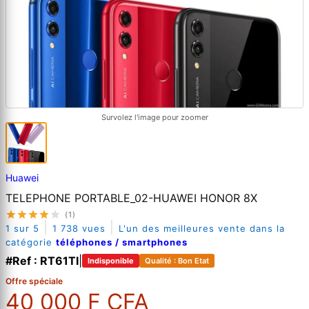
Survolez l'image pour zoomer
Huawei
TELEPHONE PORTABLE_02-HUAWEI HONOR 8X
(1)
|
|
1 sur 5
1 738 vues
L'un des meilleures vente dans la
catégorie
téléphones / smartphones
#Ref : RT61TI
|
Indisponible
Qualité : Bon Etat
Offre spéciale
40 000 F CFA