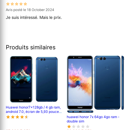
☆☆☆☆☆
Avis posté le 18 October 2024
Je suis intéressé. Mais le prix.
Produits similaires
Huawei honor7x128gb / 4 gb ram,
android 7.0, écran de 5,93 pouces,
double caméra arrière 16 mp + 2
huawei honor 7x 64go 4go ram -
mp, 3340 mah
double sim