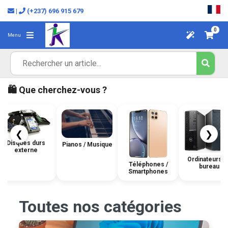
|
(+237) 696 915 679
0
Menu
🛍️ Que cherchez-vous ?
❮
❯
Disques durs
Pianos / Musique
externe
Ordinateurs d
Téléphones /
bureau
Smartphones
Toutes nos catégories