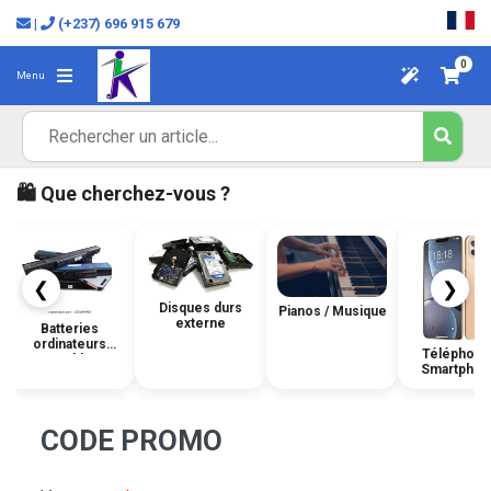
|
(+237) 696 915 679
0
Menu
🛍️ Que cherchez-vous ?
❮
❯
Disques durs
Pianos / Musique
externe
Batteries
ordinateurs
Téléphone
portables
Smartphon
CODE PROMO