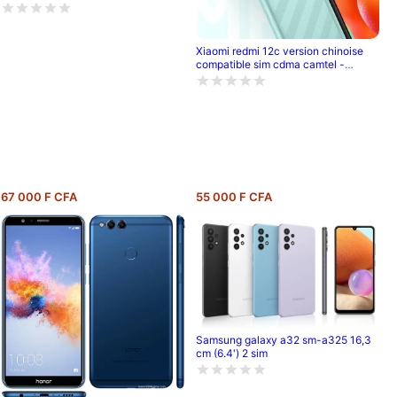
Xiaomi redmi 12c version chinoise
compatible sim cdma camtel -
pouce- 6.71' - 64go /4go ram - 2sim
- caméra- 50mp+0.8mp/5mp -
batterie-5000 mah - 6 mois de
garantie
67 000 F CFA
55 000 F CFA
Samsung galaxy a32 sm-a325 16,3
cm (6.4') 2 sim