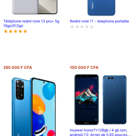
Téléphone redmi note 13 pro+ 5g
Redmi note 11 - telephone portable
16go/512go
265 000 F CFA
100 000 F CFA
Huawei honor7x128gb / 4 gb ram,
android 7.0, écran de 5,93 pouces,