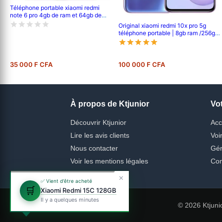
Téléphone portable xiaomi redmi
note 6 pro 4gb de ram et 64gb de
mémoire interne
Original xiaomi redmi 10x pro 5g
téléphone portable | 8gb ram /256gb
rom | mtk 820 octa core | 48mp ai
quad camera | 4520mah battery |
6.57 full screen | fingerprint id
35 000 F CFA
100 000 F CFA
À propos de Ktjunior
Vo
Découvrir Ktjunior
Acc
Lire les avis clients
Voi
Nous contacter
Gér
Voir les mentions légales
Con
✕
✅ Vient d'être acheté
🛒
Xiaomi Redmi 15C 128GB
Il y a quelques minutes
© 2026 Ktjuni