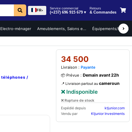
Service commercial
Retours
FR
▾
(+237) 696 915 679 ▾
& Commandes
Electro-ménager
Ameublements, Salons e...
Équipements/Mobilier 
34 500
Livraison :
Payante
Demain avant 22h
📦 Prévue :
e
téléphones /
cameroun
📍 Livraison partout au
❌ Indisponible
❌ Rupture de stock
Expédié depuis
ktjunior.com
Vendu par
Ktjunior Investments