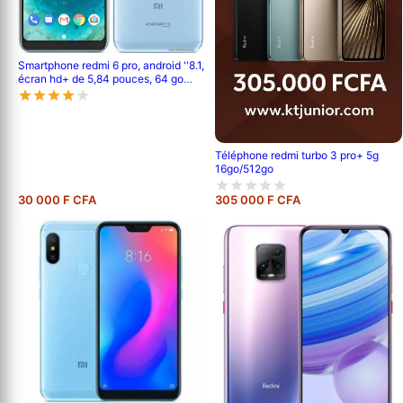
Smartphone redmi 6 pro, android ''8.1,
écran hd+ de 5,84 pouces, 64 go
rom, 4go ram, 12 mp double, batterie
de 4000mah
Téléphone redmi turbo 3 pro+ 5g
16go/512go
30 000 F CFA
305 000 F CFA