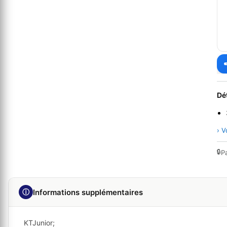
Dé
› V
🔒
P
ⓘ
Informations supplémentaires
KTJunior;