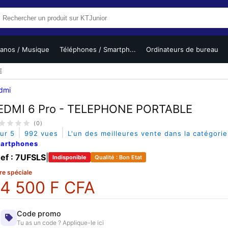
ianos / Musique
Téléphones / Smartph...
Ordinateurs de bureau
E
dmi
EDMI 6 Pro - TELEPHONE PORTABLE
(0)
|
|
sur 5
992 vues
L'un des meilleures vente dans la catégori
artphones
ef : 7UFSLS
|
Indisponible
Qualité : Bon Etat
re spéciale
4 500 F CFA
Code promo
Tu as un code ? Applique-le ici