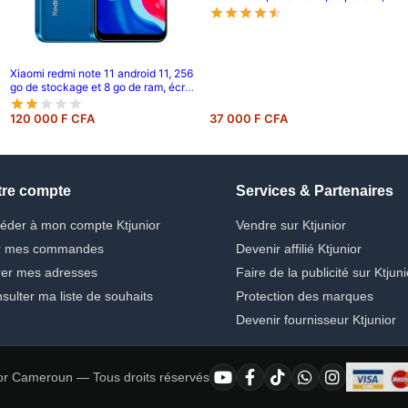
double caméra arrière 16 mp + 2 mp,
3340 mah
Xiaomi redmi note 11 android 11, 256
go de stockage et 8 go de ram, écran
: 6,6 pouces tft lcd ips, double
caméra arrière de 50 mp + 8 mp,
120 000 F CFA
37 000 F CFA
batterie de 5000 mah
tre compte
Services & Partenaires
éder à mon compte Ktjunior
Vendre sur Ktjunior
r mes commandes
Devenir affilié Ktjunior
er mes adresses
Faire de la publicité sur Ktjuni
sulter ma liste de souhaits
Protection des marques
Devenir fournisseur Ktjunior
or Cameroun — Tous droits réservés