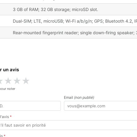
3 GB of RAM; 32 GB storage; microSD slot.
Dual-SIM; LTE, microUSB; Wi-Fi a/b/g/n; GPS; Bluetooth 4.2, IR
Rear-mounted fingerprint reader; single down-firing speaker;
r un avis
★
★
★
★
pour noter
Email
(non publié)
 l'avis
*
vis
*