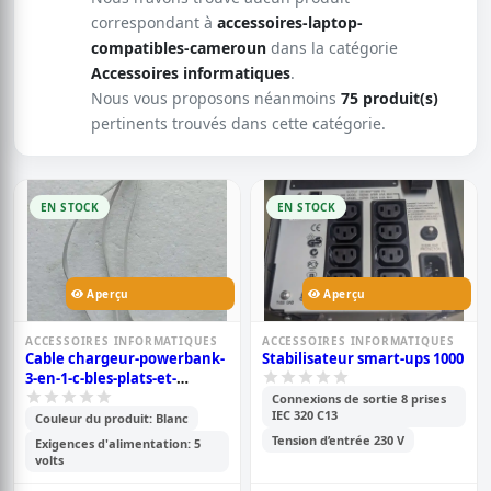
correspondant à
accessoires-laptop-
compatibles-cameroun
dans la catégorie
Accessoires informatiques
.
Nous vous proposons néanmoins
75 produit(s)
pertinents trouvés dans cette catégorie.
EN STOCK
EN STOCK
Aperçu
Aperçu
ACCESSOIRES INFORMATIQUES
ACCESSOIRES INFORMATIQUES
Cable chargeur-powerbank-
Stabilisateur smart-ups 1000
3-en-1-c-bles-plats-et-
flexibles
Connexions de sortie 8 prises
IEC 320 C13
Couleur du produit: Blanc
Tension d’entrée 230 V
Exigences d'alimentation: 5
volts