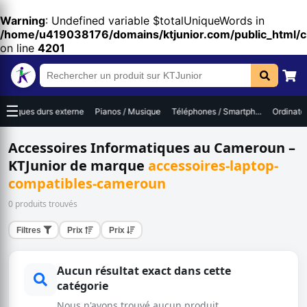
Warning
: Undefined variable $totalUniqueWords in
/home/u419038176/domains/ktjunior.com/public_html/
on line
4201
☰
Disques durs externe
Pianos / Musique
Téléphones / Smartph...
Ordinateur
Accessoires Informatiques au Cameroun –
KTJunior de marque
accessoires-laptop-
compatibles-cameroun
0 produits trouvés
Filtres
Prix
Prix
Aucun résultat exact dans cette
catégorie
Nous n'avons trouvé aucun produit