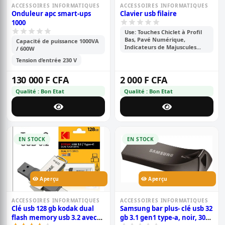
ACCESSOIRES INFORMATIQUES
ACCESSOIRES INFORMATIQUES
Onduleur apc smart-ups
Clavier usb filaire
1000
Use: Touches Chiclet à Profil
Bas, Pavé Numérique,
Capacité de puissance 1000VA
Indicateurs de Majuscules...
/ 600W
Tension d’entrée 230 V
130 000 F CFA
2 000 F CFA
Qualité : Bon Etat
Qualité : Bon Etat
EN STOCK
EN STOCK
Aperçu
Aperçu
ACCESSOIRES INFORMATIQUES
ACCESSOIRES INFORMATIQUES
Clé usb 128 gb kodak dual
Samsung bar plus- clé usb 32
flash memory usb 3.2 avec
gb 3.1 gen1 type-a, noir, 300