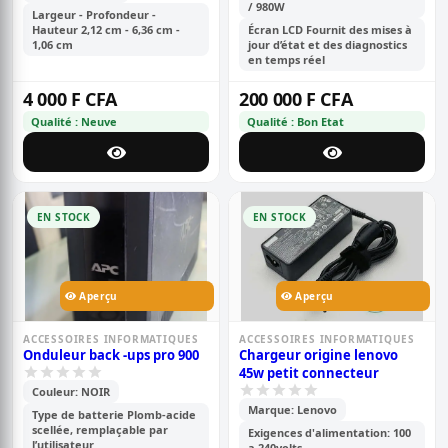
/ 980W
Largeur - Profondeur -
Hauteur 2,12 cm - 6,36 cm -
Écran LCD Fournit des mises à
1,06 cm
jour d’état et des diagnostics
en temps réel
4 000 F CFA
200 000 F CFA
Qualité : Neuve
Qualité : Bon Etat
EN STOCK
EN STOCK
Aperçu
Aperçu
ACCESSOIRES INFORMATIQUES
ACCESSOIRES INFORMATIQUES
Onduleur back -ups pro 900
Chargeur origine lenovo
45w petit connecteur
Couleur: NOIR
Marque: Lenovo
Type de batterie Plomb-acide
scellée, remplaçable par
Exigences d'alimentation: 100
l’utilisateur
a 240volts