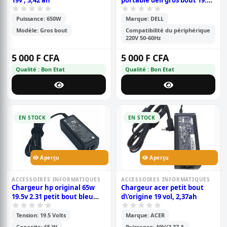
19v , 3,42 ah
portable dell gros bout 19.5v
3.34 ampère
Puissance: 650W
Marque: DELL
Modèle: Gros bout
Compatibilité du périphérique
220V 50-60Hz
5 000 F CFA
5 000 F CFA
Qualité : Bon Etat
Qualité : Bon Etat
EN STOCK
EN STOCK
Aperçu
Aperçu
ACCESSOIRES INFORMATIQUES
ACCESSOIRES INFORMATIQUES
Chargeur hp original 65w
Chargeur acer petit bout
19.5v 2.31 petit bout bleu
d\'origine 19 vol, 2,37ah
pour ordinateur portable
Tension: 19.5 Volts
Marque: ACER
Capacite: 65 W
Puissance: 19V/2,37 A