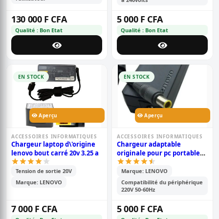
130 000 F CFA
5 000 F CFA
Qualité : Bon Etat
Qualité : Bon Etat
EN STOCK
EN STOCK
Aperçu
Aperçu
ACCESSOIRES INFORMATIQUES
ACCESSOIRES INFORMATIQUES
Chargeur laptop d\'origine
Chargeur adaptable
lenovo bout carré 20v 3.25 a
originale pour pc portable
lenovo 4.5a grand bout rond
- noir
Tension de sortie 20V
Marque: LENOVO
Marque: LENOVO
Compatibilité du périphérique
220V 50-60Hz
7 000 F CFA
5 000 F CFA