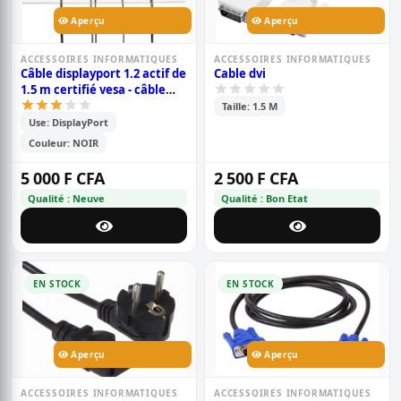
Aperçu
Aperçu
ACCESSOIRES INFORMATIQUES
ACCESSOIRES INFORMATIQUES
Câble displayport 1.2 actif de
Cable dvi
1.5 m certifié vesa - câble
displayport dp8k avec
Taille: 1.5 M
hbr3/hdr10/mst/dsc 1.2/hdcp
Use: DisplayPort
2.2/8k60hz/4k120hz -
Couleur: NOIR
câble/cordon dp 1.2
mâle/mâle (m/m) (dp12a-
5 000 F CFA
2 500 F CFA
1.5m-dp-cable)
Qualité : Neuve
Qualité : Bon Etat
EN STOCK
EN STOCK
Aperçu
Aperçu
ACCESSOIRES INFORMATIQUES
ACCESSOIRES INFORMATIQUES