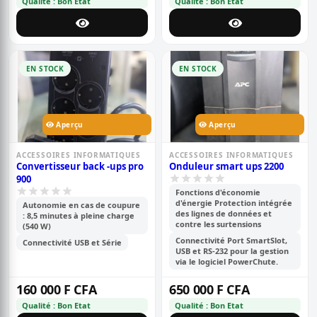
Qualité : Bon Etat
Qualité : Bon Etat
EN STOCK
EN STOCK
Aperçu
Aperçu
ACCESSOIRES INFORMATIQUES
ACCESSOIRES INFORMATIQUES
Convertisseur back -ups pro
Onduleur smart ups 2200
900
Fonctions d'économie
d'énergie Protection intégrée
Autonomie en cas de coupure
des lignes de données et
: 8,5 minutes à pleine charge
contre les surtensions
(540 W)
Connectivité Port SmartSlot,
Connectivité USB et Série
USB et RS-232 pour la gestion
via le logiciel PowerChute.
160 000 F CFA
650 000 F CFA
Qualité : Bon Etat
Qualité : Bon Etat