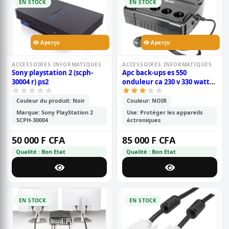
EN STOCK
EN STOCK
Aperçu
Aperçu
ACCESSOIRES INFORMATIQUES
ACCESSOIRES INFORMATIQUES
Sony playstation 2 (scph-
Apc back-ups es 550
30004 r) ps2
onduleur ca 230 v 330 watt
550 va 8 connecteurs de
sortie
Couleur du produit: Noir
Couleur: NOIR
Marque: Sony PlayStation 2
Use: Protéger les appareils
SCPH-30004
éctroniques
50 000 F CFA
85 000 F CFA
Qualité : Bon Etat
Qualité : Bon Etat
EN STOCK
EN STOCK