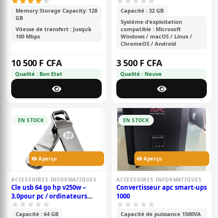
connecteur type-c otg ou
mo/s en lecture, pour
phantom
pc/ordinateurs portables
Memory Storage Capacity: 128
Capacité : 32 GB
GB
Système d'exploitation
Vitesse de transfert : Jusqu’à
compatible : Microsoft
100 Mbps
Windows / macOS / Linux /
ChromeOS / Android
10 500 F CFA
3 500 F CFA
Qualité : Bon Etat
Qualité : Neuve
EN STOCK
EN STOCK
Aperçu
Aperçu
ACCESSOIRES INFORMATIQUES
ACCESSOIRES INFORMATIQUES
Cle usb 64 go hp v250w –
Convertisseur apc smart-ups
3.0pour pc / ordinateurs
1000
portables
Capacité : 64 GB
Capacité de puissance 1500VA