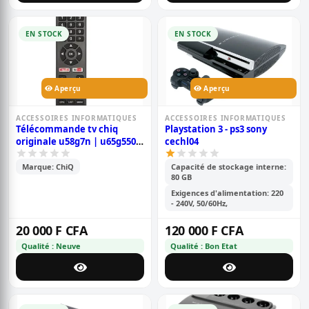
EN STOCK
EN STOCK
Aperçu
Aperçu
ACCESSOIRES INFORMATIQUES
ACCESSOIRES INFORMATIQUES
Télécommande tv chiq
Playstation 3 - ps3 sony
originale u58g7n | u65g5500
cechl04
| u65g6 | u65q5t | u70g8 |
u75g8
Marque: ChiQ
Capacité de stockage interne:
80 GB
Exigences d'alimentation: 220
- 240V, 50/60Hz,
20 000 F CFA
120 000 F CFA
Qualité : Neuve
Qualité : Bon Etat