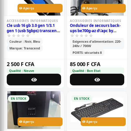
Aperçu
Aperçu
ACCESSOIRES INFORMATIQUES
ACCESSOIRES INFORMATIQUES
Cle usb 16 gb 3.0 gen 1/3.1
Onduleur de secours back-
gen 1 (usb 5gbps) transcend
ups be700g-az d\'apc by
jetflash 790 - 16 go noir bleu
schneider electric - 700
va/405 w
Couleur : Noir, Bleu
Exigences d'alimentation: 220-
240v / 700W
Marque: Transcend
PORTS: sécurisés 8
2 500 F CFA
85 000 F CFA
Qualité : Neuve
Qualité : Bon Etat
EN STOCK
EN STOCK
Aperçu
Aperçu