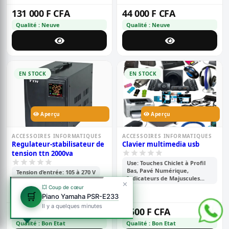
131 000 F CFA
44 000 F CFA
Qualité : Neuve
Qualité : Neuve
EN STOCK
EN STOCK
Aperçu
Aperçu
ACCESSOIRES INFORMATIQUES
ACCESSOIRES INFORMATIQUES
Regulateur-stabilisateur de
Clavier multimedia usb
tension ttn 2000va
Use: Touches Chiclet à Profil
Bas, Pavé Numérique,
Tension d’entrée: 105 à 270 V
Indicateurs de Majuscules...
Type de courant: Courant
✕
💥 Coup de cœur
alternatif
🛒
Piano Yamaha PSR-E233
Il y a quelques minutes
55 000 F CFA
3 500 F CFA
Qualité : Bon Etat
Qualité : Bon Etat