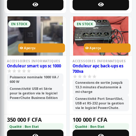
EN STOCK
EN STOCK
Aperçu
Aperçu
ACCESSOIRES INFORMATIQUES
ACCESSOIRES INFORMATIQUES
Onduleur smart ups sc 1000
Onduleur apc back-ups es
700va
Puissance nominale 1000 VA /
600 W
Connexions de sortie Jusqu’à
13.3 minutes d’autonomie à
Connectivité USB et Série
mi-charge
pour la gestion via le logiciel
PowerChute Business Edition
Connectivité Port SmartSlot,
USB et RS-232 pour la gestion
via le logiciel PowerChute.
350 000 F CFA
100 000 F CFA
Qualité : Bon Etat
Qualité : Bon Etat