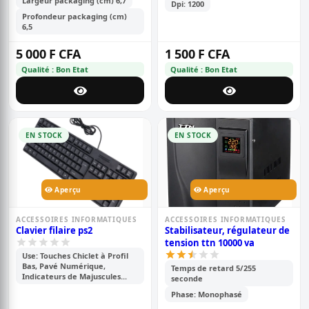
Largeur packaging (cm) 6,7
Dpi: 1200
Profondeur packaging (cm)
6,5
5 000 F CFA
1 500 F CFA
Qualité : Bon Etat
Qualité : Bon Etat
EN STOCK
EN STOCK
Aperçu
Aperçu
ACCESSOIRES INFORMATIQUES
ACCESSOIRES INFORMATIQUES
Clavier filaire ps2
Stabilisateur, régulateur de
tension ttn 10000 va
Use: Touches Chiclet à Profil
Bas, Pavé Numérique,
Temps de retard 5/255
Indicateurs de Majuscules...
seconde
Phase: Monophasé