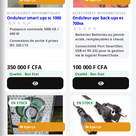
Aperçu
Aperçu
ACCESSOIRES INFORMATIQUES
ACCESSOIRES INFORMATIQUES
Onduleur smart ups sc 1000
Onduleur apc back-ups es
700va
Puissance nominale 1000 VA /
600 W
Batteries Batteries au plomb-
acide, remplaçables à chaud.
Connexions de sortie 4 prises
IEC 320 C13
Connectivité Port SmartSlot,
USB et RS-232 pour la gestion
via le logiciel PowerChute.
350 000 F CFA
100 000 F CFA
Qualité : Bon Etat
Qualité : Bon Etat
EN STOCK
EN STOCK
Aperçu
Aperçu