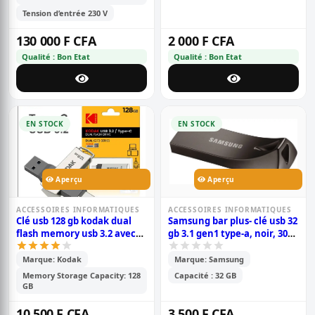
Tension d’entrée 230 V
130 000 F CFA
2 000 F CFA
Qualité : Bon Etat
Qualité : Bon Etat
EN STOCK
EN STOCK
Aperçu
Aperçu
ACCESSOIRES INFORMATIQUES
ACCESSOIRES INFORMATIQUES
Clé usb 128 gb kodak dual
Samsung bar plus- clé usb 32
flash memory usb 3.2 avec
gb 3.1 gen1 type-a, noir, 300
connecteur type-c otg ou
mo/s en lecture, pour
phantom
pc/ordinateurs portables
Marque: Kodak
Marque: Samsung
Memory Storage Capacity: 128
Capacité : 32 GB
GB
10 500 F CFA
3 500 F CFA