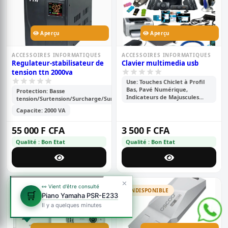
Aperçu
Aperçu
ACCESSOIRES INFORMATIQUES
ACCESSOIRES INFORMATIQUES
Regulateur-stabilisateur de
Clavier multimedia usb
tension ttn 2000va
Use: Touches Chiclet à Profil
Bas, Pavé Numérique,
Protection: Basse
Indicateurs de Majuscules...
tension/Surtension/Surcharge/Surtempérature
Capacite: 2000 VA
55 000 F CFA
3 500 F CFA
Qualité : Bon Etat
Qualité : Bon Etat
✕
👀 Vient d'être consulté
INDISPONIBLE
INDISPONIBLE
🛒
Piano Yamaha PSR-E233
Il y a quelques minutes