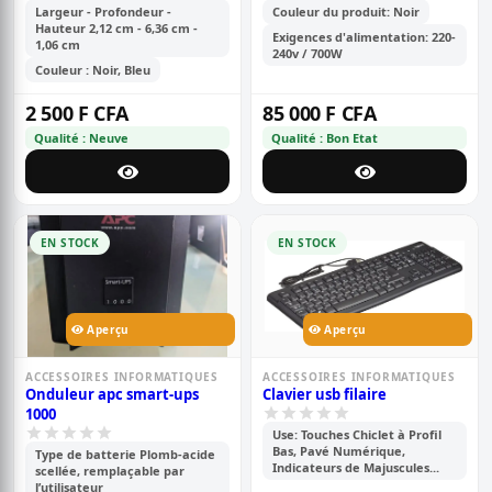
va/405 w
Largeur - Profondeur -
Couleur du produit: Noir
Hauteur 2,12 cm - 6,36 cm -
Exigences d'alimentation: 220-
1,06 cm
240v / 700W
Couleur : Noir, Bleu
2 500 F CFA
85 000 F CFA
Qualité : Neuve
Qualité : Bon Etat
EN STOCK
EN STOCK
Aperçu
Aperçu
ACCESSOIRES INFORMATIQUES
ACCESSOIRES INFORMATIQUES
Onduleur apc smart-ups
Clavier usb filaire
1000
Use: Touches Chiclet à Profil
Bas, Pavé Numérique,
Type de batterie Plomb-acide
Indicateurs de Majuscules...
scellée, remplaçable par
l’utilisateur