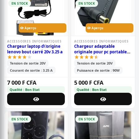
EN STOCK
EN STOCK
Aperçu
Aperçu
ACCESSOIRES INFORMATIQUES
ACCESSOIRES INFORMATIQUES
Chargeur laptop d\'origine
Chargeur adaptable
lenovo bout carré 20v 3.25 a
originale pour pc portable
lenovo 4.5a grand bout rond
- noir
Tension de sortie 20V
Tension de sortie 20V
Courant de sortie : 3.25 A
Puissance de sortie : 90W
7 000 F CFA
5 000 F CFA
Qualité : Bon Etat
Qualité : Bon Etat
EN STOCK
EN STOCK