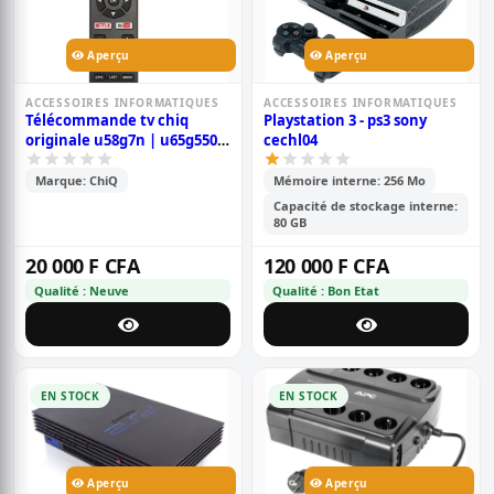
Aperçu
Aperçu
ACCESSOIRES INFORMATIQUES
ACCESSOIRES INFORMATIQUES
Télécommande tv chiq
Playstation 3 - ps3 sony
originale u58g7n | u65g5500
cechl04
| u65g6 | u65q5t | u70g8 |
u75g8
Marque: ChiQ
Mémoire interne: 256 Mo
Capacité de stockage interne:
80 GB
20 000 F CFA
120 000 F CFA
Qualité : Neuve
Qualité : Bon Etat
EN STOCK
EN STOCK
Aperçu
Aperçu