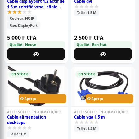
Câble displayport 1.2 actif de
Cable dvi
1.5 m certifié vesa - câble
displayport dp8k avec
Taille: 1.5 M
hbr3/hdr10/mst/dsc 1.2/hdcp
Couleur: NOIR
2.2/8k60hz/4k120hz -
Use: DisplayPort
câble/cordon dp 1.2
mâle/mâle (m/m) (dp12a-
5 000 F CFA
2 500 F CFA
1.5m-dp-cable)
Qualité : Neuve
Qualité : Bon Etat
EN STOCK
EN STOCK
Aperçu
Aperçu
ACCESSOIRES INFORMATIQUES
ACCESSOIRES INFORMATIQUES
Cable alimentation
Cable vga 1.5 m
desktops
Taille: 1.5 M
Taille: 1 M