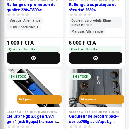
ACCESSOIRES INFORMATIQUES
ACCESSOIRES INFORMATIQUES
Rallonge en promotion de
Rallonge très pratique et
qualité 220v/3500w
sécurisé 3680w
Marque: Allemande
Couleur du produit: Blanc,
bleue et noir
PORTS: sécurisés 3
Marque: Allemande
1 000 F CFA
6 000 F CFA
Qualité : Bon Etat
Qualité : Bon Etat
EN STOCK
EN STOCK
Aperçu
Aperçu
ACCESSOIRES INFORMATIQUES
ACCESSOIRES INFORMATIQUES
Cle usb 16 gb 3.0 gen 1/3.1
Onduleur de secours back-
gen 1 (usb 5gbps) transcend
ups be700g-az d\'apc by
jetflash 790 - 16 go noir bleu
schneider electric - 700