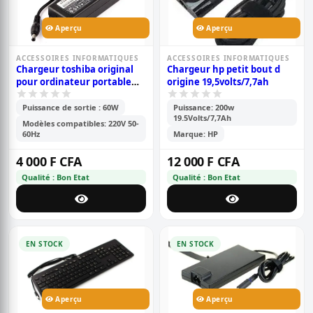
Aperçu
Aperçu
ACCESSOIRES INFORMATIQUES
ACCESSOIRES INFORMATIQUES
Chargeur toshiba original
Chargeur hp petit bout d
pour ordinateur portable
origine 19,5volts/7,7ah
19v/ 2.37a
Puissance de sortie : 60W
Puissance: 200w
19.5Volts/7,7Ah
Modèles compatibles: 220V 50-
60Hz
Marque: HP
4 000 F CFA
12 000 F CFA
Qualité : Bon Etat
Qualité : Bon Etat
EN STOCK
EN STOCK
Aperçu
Aperçu