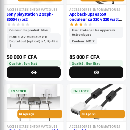
ACCESSOIRES INFORMATIQUES
ACCESSOIRES INFORMATIQUES
Sony playstation 2 (scph-
Apc back-ups es 550
30004 r) ps2
onduleur ca 230 v 330 watt
550 va 8 connecteurs de
sortie
Couleur du produit: Noir
Use: Protéger les appareils
éctroniques
PORTS: AV Multi out x 1;
Digital out (optical) x 1, RJ-45 x
Couleur: NOIR
1
50 000 F CFA
85 000 F CFA
Qualité : Bon Etat
Qualité : Bon Etat
EN STOCK
EN STOCK
Aperçu
Aperçu
ACCESSOIRES INFORMATIQUES
ACCESSOIRES INFORMATIQUES