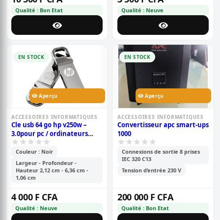
Qualité : Bon Etat
Qualité : Neuve
EN STOCK
EN STOCK
Aperçu
Aperçu
ACCESSOIRES INFORMATIQUES
ACCESSOIRES INFORMATIQUES
Cle usb 64 go hp v250w –
Convertisseur apc smart-ups
3.0pour pc / ordinateurs
1000
portables
Couleur : Noir
Connexions de sortie 8 prises
IEC 320 C13
Largeur - Profondeur -
Hauteur 2,12 cm - 6,36 cm -
Tension d’entrée 230 V
1,06 cm
4 000 F CFA
200 000 F CFA
Qualité : Neuve
Qualité : Bon Etat