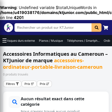
Warning
: Undefined variable $totalUniqueWords in
/home/u419038176/domains/ktjunior.com/public_html/
on line
4201
☰
Disques durs externe
Pianos / Musique
Téléphones / Smartph...
Ordinateur
Accessoires Informatiques au Cameroun –
KTJunior de marque
accessoires-
ordinateur-portable-livraison-cameroun
0 produits trouvés
Filtres
Prix
Prix
Aucun résultat exact dans cette
catégorie
Nous n'avons trouvé aucun produit