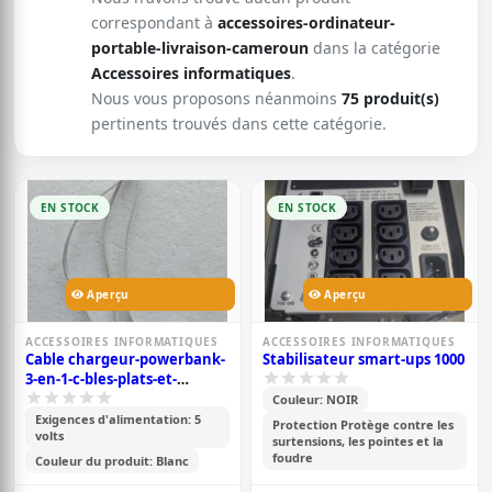
correspondant à
accessoires-ordinateur-
portable-livraison-cameroun
dans la catégorie
Accessoires informatiques
.
Nous vous proposons néanmoins
75 produit(s)
pertinents trouvés dans cette catégorie.
EN STOCK
EN STOCK
Aperçu
Aperçu
ACCESSOIRES INFORMATIQUES
ACCESSOIRES INFORMATIQUES
Cable chargeur-powerbank-
Stabilisateur smart-ups 1000
3-en-1-c-bles-plats-et-
flexibles
Couleur: NOIR
Exigences d'alimentation: 5
Protection Protège contre les
volts
surtensions, les pointes et la
foudre
Couleur du produit: Blanc