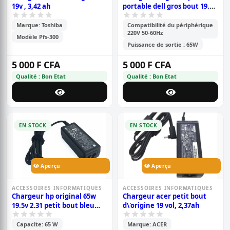
19v , 3,42 ah
portable dell gros bout 19.5v
3.34 ampère
Marque: Toshiba
Compatibilité du périphérique
220V 50-60Hz
Modèle Pfs-300
Puissance de sortie : 65W
5 000 F CFA
5 000 F CFA
Qualité : Bon Etat
Qualité : Bon Etat
EN STOCK
EN STOCK
Aperçu
Aperçu
ACCESSOIRES INFORMATIQUES
ACCESSOIRES INFORMATIQUES
Chargeur hp original 65w
Chargeur acer petit bout
19.5v 2.31 petit bout bleu
d\'origine 19 vol, 2,37ah
pour ordinateur portable
Capacite: 65 W
Marque: ACER