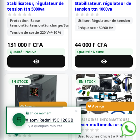
Stabilisateur, régulateur de
Stabilisateur, régulateur de
tension ttn 5000va
tension ttn 1000va
Protection: Basse
Utiliser: Régulateur de tension
tension/Surtension/Surcharge/Surtempérature
Fréquence : 50/60 Hz
Tension de sortie 220 V+/-10 %
131 000 F CFA
44 000 F CFA
Qualité : Neuve
Qualité : Neuve
EN STOCK
EN STOCK
Aperçu
Aperçu
✕
🛍️ En ce moment
🛒
ACCESSOIRES INFORMATIQUES
Xiaomi Redmi 15C 128GB
ACCESSOIRES INFORMATIQUES
Regulateur-stabilisateur de
Clavier multimedia usb
Il y a quelques minutes
tension ttn 2000va
Use: Touches Chiclet à Profil