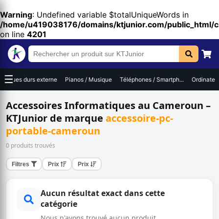
Warning
: Undefined variable $totalUniqueWords in
/home/u419038176/domains/ktjunior.com/public_html/
on line
4201
☰
Disques durs externe
Pianos / Musique
Téléphones / Smartph...
Ordinateur
Accessoires Informatiques au Cameroun –
KTJunior de marque
accessoire-pc-
portable-cameroun
0 produits trouvés
Filtres
Prix
Prix
Aucun résultat exact dans cette
catégorie
Nous n'avons trouvé aucun produit