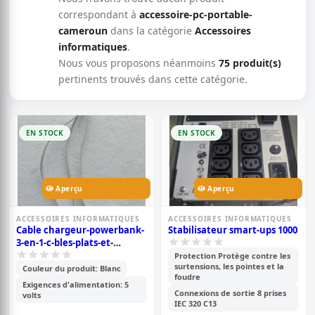
correspondant à
accessoire-pc-portable-
cameroun
dans la catégorie
Accessoires
informatiques
.
Nous vous proposons néanmoins
75 produit(s)
pertinents trouvés dans cette catégorie.
EN STOCK
EN STOCK
Aperçu
Aperçu
ACCESSOIRES INFORMATIQUES
ACCESSOIRES INFORMATIQUES
Cable chargeur-powerbank-
Stabilisateur smart-ups 1000
3-en-1-c-bles-plats-et-
flexibles
Protection Protège contre les
surtensions, les pointes et la
Couleur du produit: Blanc
foudre
Exigences d'alimentation: 5
Connexions de sortie 8 prises
volts
IEC 320 C13