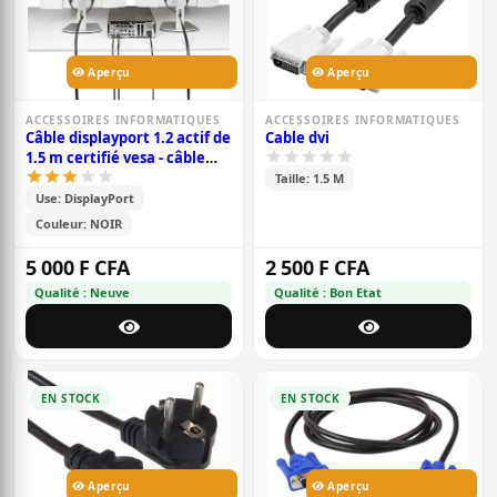
Aperçu
Aperçu
ACCESSOIRES INFORMATIQUES
ACCESSOIRES INFORMATIQUES
Câble displayport 1.2 actif de
Cable dvi
1.5 m certifié vesa - câble
displayport dp8k avec
Taille: 1.5 M
hbr3/hdr10/mst/dsc 1.2/hdcp
Use: DisplayPort
2.2/8k60hz/4k120hz -
Couleur: NOIR
câble/cordon dp 1.2
mâle/mâle (m/m) (dp12a-
5 000 F CFA
2 500 F CFA
1.5m-dp-cable)
Qualité : Neuve
Qualité : Bon Etat
EN STOCK
EN STOCK
Aperçu
Aperçu