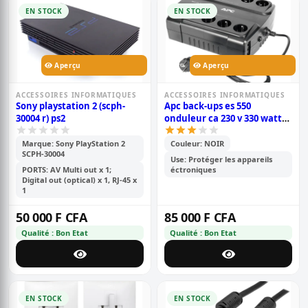
EN STOCK
EN STOCK
Aperçu
Aperçu
ACCESSOIRES INFORMATIQUES
ACCESSOIRES INFORMATIQUES
Sony playstation 2 (scph-
Apc back-ups es 550
30004 r) ps2
onduleur ca 230 v 330 watt
550 va 8 connecteurs de
sortie
Marque: Sony PlayStation 2
Couleur: NOIR
SCPH-30004
Use: Protéger les appareils
PORTS: AV Multi out x 1;
éctroniques
Digital out (optical) x 1, RJ-45 x
1
50 000 F CFA
85 000 F CFA
Qualité : Bon Etat
Qualité : Bon Etat
EN STOCK
EN STOCK