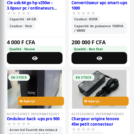
Cle usb 64 go hp v250w –
Convertisseur apc smart-ups
3.0pour pc / ordinateurs
1000
portables
Capacité : 64 GB
Couleur: NOIR
Couleur : Noir
Capacité de puissance 1500VA
/ 980W
4 000 F CFA
200 000 F CFA
Qualité : Neuve
Qualité : Bon Etat
EN STOCK
EN STOCK
Aperçu
Aperçu
ACCESSOIRES INFORMATIQUES
ACCESSOIRES INFORMATIQUES
Onduleur back -ups pro 900
Chargeur origine lenovo
45w petit connecteur
écran lcd Fournit des mises à