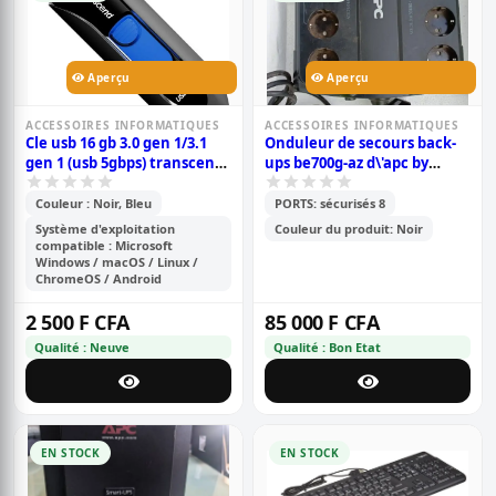
Aperçu
Aperçu
ACCESSOIRES INFORMATIQUES
ACCESSOIRES INFORMATIQUES
Cle usb 16 gb 3.0 gen 1/3.1
Onduleur de secours back-
gen 1 (usb 5gbps) transcend
ups be700g-az d\'apc by
jetflash 790 - 16 go noir bleu
schneider electric - 700
va/405 w
Couleur : Noir, Bleu
PORTS: sécurisés 8
Système d'exploitation
Couleur du produit: Noir
compatible : Microsoft
Windows / macOS / Linux /
ChromeOS / Android
2 500 F CFA
85 000 F CFA
Qualité : Neuve
Qualité : Bon Etat
EN STOCK
EN STOCK