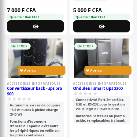
7 000 F CFA
5 000 F CFA
Qualité : Bon Etat
Qualité : Bon Etat
EN STOCK
EN STOCK
Aperçu
Aperçu
ACCESSOIRES INFORMATIQUES
ACCESSOIRES INFORMATIQUES
Convertisseur back -ups pro
Onduleur smart ups 2200
900
Connectivité Port SmartSlot,
USB et RS-232 pour la gestion
Autonomie en cas de coupure
via le logiciel PowerChute.
: 8,5 minutes à pleine charge
(540 W)
Batteries Batteries au plomb-
acide, remplaçables à chaud.
Fonctions d'économie
d'énergie Capable d'éteindre
les périphériques en veille sur
les prises contrôlées