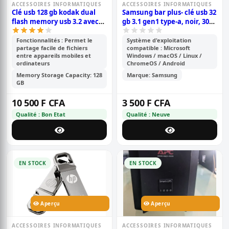
ACCESSOIRES INFORMATIQUES
ACCESSOIRES INFORMATIQUES
Clé usb 128 gb kodak dual
Samsung bar plus- clé usb 32
flash memory usb 3.2 avec
gb 3.1 gen1 type-a, noir, 300
connecteur type-c otg ou
mo/s en lecture, pour
phantom
pc/ordinateurs portables
Fonctionnalités : Permet le
Système d'exploitation
partage facile de fichiers
compatible : Microsoft
entre appareils mobiles et
Windows / macOS / Linux /
ordinateurs
ChromeOS / Android
Memory Storage Capacity: 128
Marque: Samsung
GB
10 500 F CFA
3 500 F CFA
Qualité : Bon Etat
Qualité : Neuve
EN STOCK
EN STOCK
Aperçu
Aperçu
ACCESSOIRES INFORMATIQUES
ACCESSOIRES INFORMATIQUES