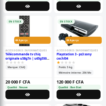
EN STOCK
EN STOCK
Aperçu
Aperçu
ACCESSOIRES INFORMATIQUES
ACCESSOIRES INFORMATIQUES
Télécommande tv chiq
Playstation 3 - ps3 sony
originale u58g7n | u65g5500
cechl04
| u65g6 | u65q5t | u70g8 |
u75g8
Marque: ChiQ
Poids: 5 kg
Mémoire interne: 256 Mo
20 000 F CFA
120 000 F CFA
Qualité : Neuve
Qualité : Bon Etat