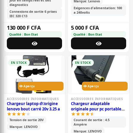
jour en temps réel et des
Marque: Lenovo
diagnostics
Exigences d'alimentation: 100
Connexions de sortie 6 prises
a 240volts
IEC 320 C13
130 000 F CFA
5 000 F CFA
Qualité : Bon Etat
Qualité : Bon Etat
EN STOCK
EN STOCK
Aperçu
Aperçu
ACCESSOIRES INFORMATIQUES
ACCESSOIRES INFORMATIQUES
Chargeur laptop d\'origine
Chargeur adaptable
lenovo bout carré 20v 3.25 a
originale pour pc portable
lenovo 4.5a grand bout rond
- noir
Tension de sortie 20V
Courant de sortie : 4.5
Ampère
Marque: LENOVO
Marque: LENOVO