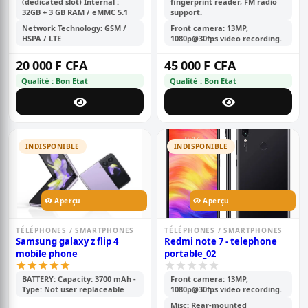
(dedicated slot) Internal :
fingerprint reader, FM radio
32GB + 3 GB RAM / eMMC 5.1
support.
Network Technology: GSM /
Front camera: 13MP,
HSPA / LTE
1080p@30fps video recording.
20 000 F CFA
45 000 F CFA
Qualité : Bon Etat
Qualité : Bon Etat
INDISPONIBLE
INDISPONIBLE
Aperçu
Aperçu
TÉLÉPHONES / SMARTPHONES
TÉLÉPHONES / SMARTPHONES
Samsung galaxy z flip 4
Redmi note 7 - telephone
mobile phone
portable_02
BATTERY: Capacity: 3700 mAh -
Front camera: 13MP,
Type: Not user replaceable
1080p@30fps video recording.
Misc: Rear-mounted