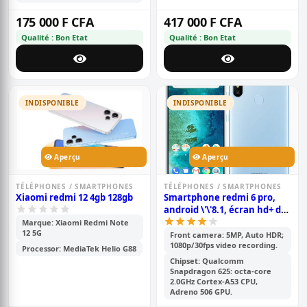
175 000 F CFA
417 000 F CFA
Qualité : Bon Etat
Qualité : Bon Etat
INDISPONIBLE
INDISPONIBLE
Aperçu
Aperçu
TÉLÉPHONES / SMARTPHONES
TÉLÉPHONES / SMARTPHONES
Xiaomi redmi 12 4gb 128gb
Smartphone redmi 6 pro,
android \'\'8.1, écran hd+ de
5,84 pouces, 64 go rom, 4go
Marque: Xiaomi Redmi Note
12 5G
ram, 12 mp double, batterie
Front camera: 5MP, Auto HDR;
1080p/30fps video recording.
de 4000mah
Processor: MediaTek Helio G88
Chipset: Qualcomm
Snapdragon 625: octa-core
2.0GHz Cortex-A53 CPU,
Adreno 506 GPU.