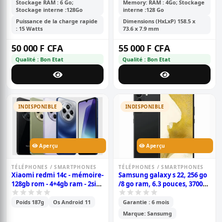
Stockage RAM : 6 Go;
Memory: RAM : 4Go; Stockage
Stockage interne :128Go
interne :128 Go
Puissance de la charge rapide
Dimensions (HxLxP) 158.5 x
: 15 Watts
73.6 x 7.9 mm
50 000 F CFA
55 000 F CFA
Qualité : Bon Etat
Qualité : Bon Etat
INDISPONIBLE
INDISPONIBLE
Aperçu
Aperçu
TÉLÉPHONES / SMARTPHONES
TÉLÉPHONES / SMARTPHONES
Xiaomi redmi 14c - mémoire-
Samsung galaxy s 22, 256 go
128gb rom - 4+4gb ram - 2sim
/8 go ram, 6.3 pouces, 3700
- caméra 50+2+2mp -
mah, garantie 6 mois
batterie- 5160mah - 6.88
Poids 187g
Os Android 11
Garantie : 6 mois
pouces- garantie 6 mois
Marque: Sansumg