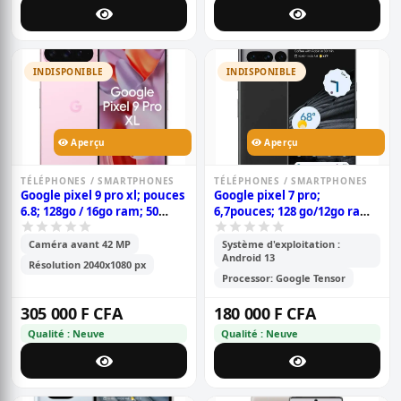
INDISPONIBLE
INDISPONIBLE
Aperçu
Aperçu
TÉLÉPHONES / SMARTPHONES
TÉLÉPHONES / SMARTPHONES
Google pixel 9 pro xl; pouces
Google pixel 7 pro;
6.8; 128go / 16go ram; 50
6,7pouces; 128 go/12go ram;
mp+48 mp+48 mp / 42 mp; 5
4500 mah; dual sim;
060 mah; garantie 6 mois;
garantie 6 mois;
Caméra avant 42 MP
Système d'exploitation :
Android 13
Résolution 2040x1080 px
Processor: Google Tensor
305 000 F CFA
180 000 F CFA
Qualité : Neuve
Qualité : Neuve