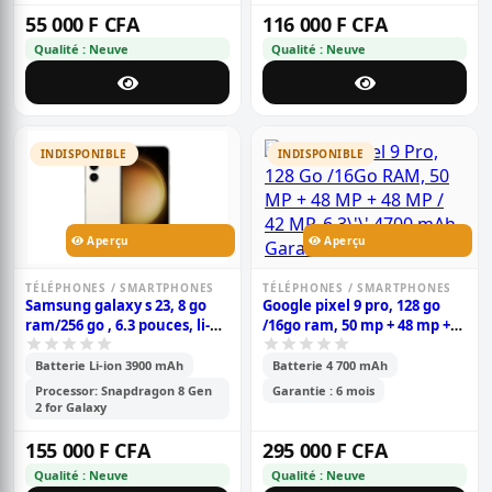
55 000 F CFA
116 000 F CFA
Qualité : Neuve
Qualité : Neuve
INDISPONIBLE
INDISPONIBLE
Aperçu
Aperçu
TÉLÉPHONES / SMARTPHONES
TÉLÉPHONES / SMARTPHONES
Samsung galaxy s 23, 8 go
Google pixel 9 pro, 128 go
ram/256 go , 6.3 pouces, li-
/16go ram, 50 mp + 48 mp +
ion 3900 mah, garantie 6
48 mp / 42 mp, 6.3\'\' 4700
mois
mah, garantie 6 mois
Batterie Li-ion 3900 mAh
Batterie 4 700 mAh
Processor: Snapdragon 8 Gen
Garantie : 6 mois
2 for Galaxy
155 000 F CFA
295 000 F CFA
Qualité : Neuve
Qualité : Neuve