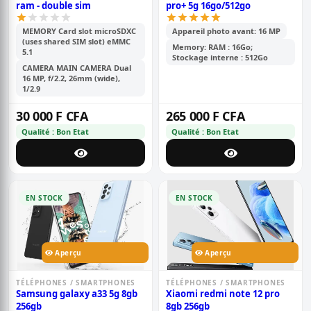
ram - double sim
pro+ 5g 16go/512go
MEMORY Card slot microSDXC
Appareil photo avant: 16 MP
(uses shared SIM slot) eMMC
Memory: RAM : 16Go;
5.1
Stockage interne : 512Go
CAMERA MAIN CAMERA Dual
16 MP, f/2.2, 26mm (wide),
1/2.9
30 000 F CFA
265 000 F CFA
Qualité : Bon Etat
Qualité : Bon Etat
EN STOCK
EN STOCK
Aperçu
Aperçu
TÉLÉPHONES / SMARTPHONES
TÉLÉPHONES / SMARTPHONES
Samsung galaxy a33 5g 8gb
Xiaomi redmi note 12 pro
256gb
8gb 256gb