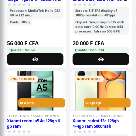
6000mah - 2sim - caméra-
de 5,5 pouces, 64 go rom, 4go
50+2mp - 6.9 pouces -
ram, caméra 13 mp+5 mp,
Processor: MediaTek Helio G81
Screen: 5.5' IPS display of
Ultra (12 nm)
1080p resolution; 401ppi
garantie 6 mois
batterie de 4100 mah
Poids : 205 g
chipset: Snapdragon 625 with
octa-core 2.0GHz Cortex-A53
processor; Adreno 506 GPU
56 000 F CFA
20 000 F CFA
Qualité : Neuve
Qualité : Bon Etat
INDISPONIBLE
INDISPONIBLE
Aperçu
Aperçu
TÉLÉPHONES / SMARTPHONES
TÉLÉPHONES / SMARTPHONES
Xiaomi redmi a5 4g 128gb 6
Xiaomi redmi 13c 128gb
gb ram
4+4gb ram 5000mah