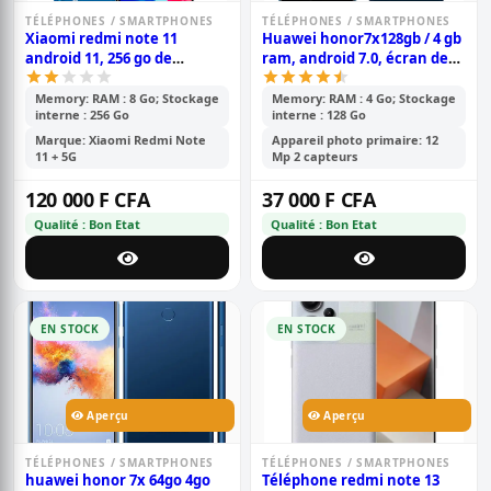
TÉLÉPHONES / SMARTPHONES
TÉLÉPHONES / SMARTPHONES
Xiaomi redmi note 11
Huawei honor7x128gb / 4 gb
android 11, 256 go de
ram, android 7.0, écran de
stockage et 8 go de ram,
5,93 pouces, double caméra
écran : 6,6 pouces tft lcd ips,
arrière 16 mp + 2 mp, 3340
Memory: RAM : 8 Go; Stockage
Memory: RAM : 4 Go; Stockage
interne : 256 Go
interne : 128 Go
double caméra arrière de 50
mah
mp + 8 mp, batterie de 5000
Marque: Xiaomi Redmi Note
Appareil photo primaire: 12
mah
11 + 5G
Mp 2 capteurs
120 000 F CFA
37 000 F CFA
Qualité : Bon Etat
Qualité : Bon Etat
EN STOCK
EN STOCK
Aperçu
Aperçu
TÉLÉPHONES / SMARTPHONES
TÉLÉPHONES / SMARTPHONES
huawei honor 7x 64go 4go
Téléphone redmi note 13