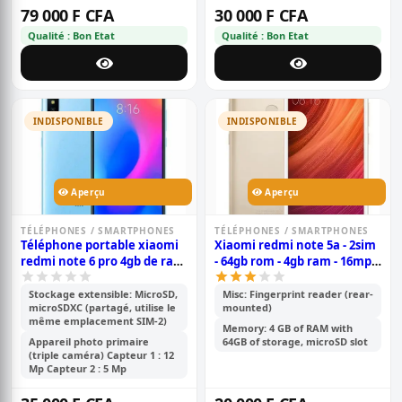
79 000 F CFA
30 000 F CFA
Qualité : Bon Etat
Qualité : Bon Etat
INDISPONIBLE
INDISPONIBLE
Aperçu
Aperçu
TÉLÉPHONES / SMARTPHONES
TÉLÉPHONES / SMARTPHONES
Téléphone portable xiaomi
Xiaomi redmi note 5a - 2sim
redmi note 6 pro 4gb de ram
- 64gb rom - 4gb ram - 16mp -
et 64gb de mémoire interne
android 7.1.2, - batterie de
3080 mah - télécommande
Stockage extensible: MicroSD,
Misc: Fingerprint reader (rear-
microSDXC (partagé, utilise le
mounted)
infrarouge volte version
même emplacement SIM-2)
mondiale - or
Memory: 4 GB of RAM with
Appareil photo primaire
64GB of storage, microSD slot
(triple caméra) Capteur 1 : 12
Mp Capteur 2 : 5 Mp