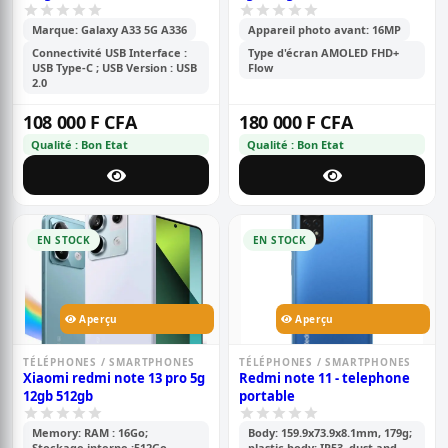
Marque: Galaxy A33 5G A336
Appareil photo avant: 16MP
Connectivité USB Interface :
Type d'écran AMOLED FHD+
USB Type-C ; USB Version : USB
Flow
2.0
108 000 F CFA
180 000 F CFA
Qualité : Bon Etat
Qualité : Bon Etat
EN STOCK
EN STOCK
Aperçu
Aperçu
TÉLÉPHONES / SMARTPHONES
TÉLÉPHONES / SMARTPHONES
Xiaomi redmi note 13 pro 5g
Redmi note 11 - telephone
12gb 512gb
portable
Memory: RAM : 16Go;
Body: 159.9x73.9x8.1mm, 179g;
Stockage interne :512Go
plastic body; IP53, dust and