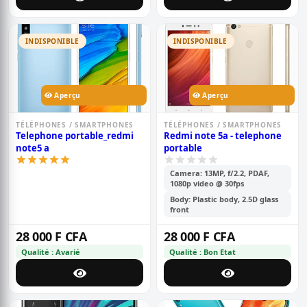
INDISPONIBLE
INDISPONIBLE
Aperçu
Aperçu
TÉLÉPHONES / SMARTPHONES
TÉLÉPHONES / SMARTPHONES
Telephone portable_redmi
Redmi note 5a - telephone
note5 a
portable
Camera: 13MP, f/2.2, PDAF,
1080p video @ 30fps
Body: Plastic body, 2.5D glass
front
28 000 F CFA
28 000 F CFA
Qualité : Avarié
Qualité : Bon Etat