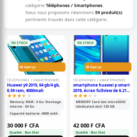
catégorie
Téléphones / Smartphones
.
Nous vous proposons néanmoins
59 produit(s)
pertinents trouvés dans cette catégorie.
EN STOCK
EN STOCK
Aperçu
Aperçu
TÉLÉPHONES / SMARTPHONES
TÉLÉPHONES / SMARTPHONES
Huawei y9 2019, 64 gb/4 gb,
smartphone huawei p smart
6.59 ram, 4000mah
2019, écran fullview de 6.21
pouces, android 9.0; 128 gb
rom, 4 gb ram, double
Memory: RAM : 4 Go; Stockage
MEMORY Card slot microSDXC
interne : 64 Go
(dedicated slot) 128 GB
caméra de 13 mp+2 mp,
3400mah
Capacité batterie: 4000 mAh
30 000 F CFA
42 000 F CFA
Qualité : Bon Etat
Qualité : Bon Etat