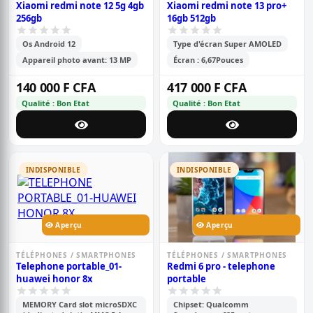
Xiaomi redmi note 12 5g 4gb
Xiaomi redmi note 13 pro+
256gb
16gb 512gb
Os Android 12
Type d'écran Super AMOLED
Appareil photo avant: 13 MP
Écran : 6,67Pouces
140 000 F CFA
417 000 F CFA
Qualité : Bon Etat
Qualité : Bon Etat
INDISPONIBLE
INDISPONIBLE
Aperçu
Aperçu
TÉLÉPHONES / SMARTPHONES
TÉLÉPHONES / SMARTPHONES
Telephone portable_01-
Redmi 6 pro - telephone
huawei honor 8x
portable
MEMORY Card slot microSDXC
Chipset: Qualcomm