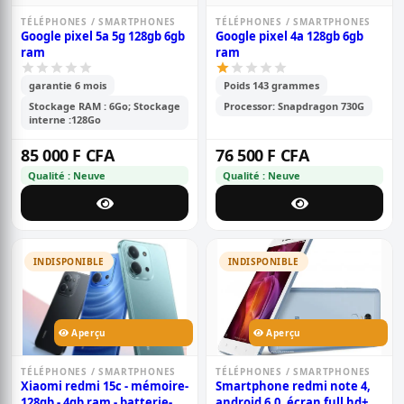
TÉLÉPHONES / SMARTPHONES
TÉLÉPHONES / SMARTPHONES
Google pixel 5a 5g 128gb 6gb
Google pixel 4a 128gb 6gb
ram
ram
garantie 6 mois
Poids 143 grammes
Stockage RAM : 6Go; Stockage
Processor: Snapdragon 730G
interne :128Go
85 000 F CFA
76 500 F CFA
Qualité : Neuve
Qualité : Neuve
INDISPONIBLE
INDISPONIBLE
Aperçu
Aperçu
TÉLÉPHONES / SMARTPHONES
TÉLÉPHONES / SMARTPHONES
Xiaomi redmi 15c - mémoire-
Smartphone redmi note 4,
128gb - 4gb ram - batterie-
android 6.0, écran full hd+