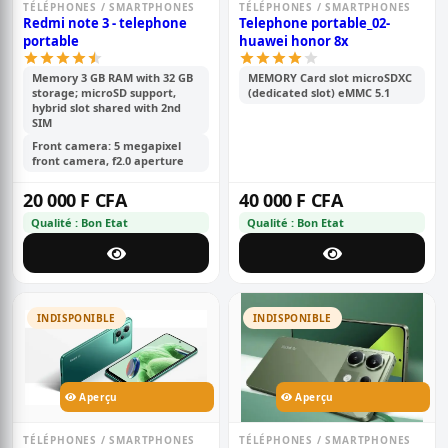
TÉLÉPHONES / SMARTPHONES
TÉLÉPHONES / SMARTPHONES
Redmi note 3 - telephone
Telephone portable_02-
portable
huawei honor 8x
Memory 3 GB RAM with 32 GB
MEMORY Card slot microSDXC
storage; microSD support,
(dedicated slot) eMMC 5.1
hybrid slot shared with 2nd
SIM
Front camera: 5 megapixel
front camera, f2.0 aperture
20 000 F CFA
40 000 F CFA
Qualité : Bon Etat
Qualité : Bon Etat
INDISPONIBLE
INDISPONIBLE
Aperçu
Aperçu
TÉLÉPHONES / SMARTPHONES
TÉLÉPHONES / SMARTPHONES