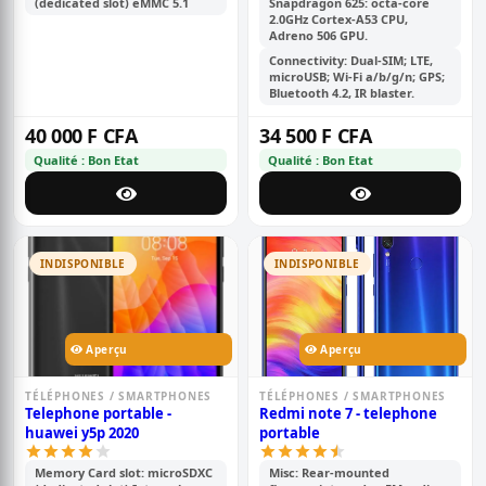
(dedicated slot) eMMC 5.1
Snapdragon 625: octa-core
2.0GHz Cortex-A53 CPU,
Adreno 506 GPU.
Connectivity: Dual-SIM; LTE,
microUSB; Wi-Fi a/b/g/n; GPS;
Bluetooth 4.2, IR blaster.
40 000 F CFA
34 500 F CFA
Qualité : Bon Etat
Qualité : Bon Etat
INDISPONIBLE
INDISPONIBLE
Aperçu
Aperçu
TÉLÉPHONES / SMARTPHONES
TÉLÉPHONES / SMARTPHONES
Telephone portable -
Redmi note 7 - telephone
huawei y5p 2020
portable
Memory Card slot: microSDXC
Misc: Rear-mounted