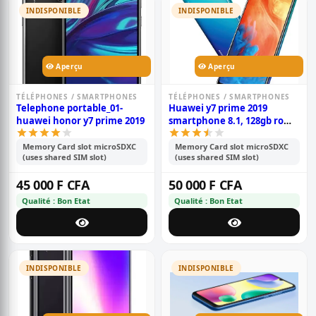
INDISPONIBLE
INDISPONIBLE
Aperçu
Aperçu
TÉLÉPHONES / SMARTPHONES
TÉLÉPHONES / SMARTPHONES
Telephone portable_01-
Huawei y7 prime 2019
huawei honor y7 prime 2019
smartphone 8.1, 128gb rom,
4gb ram, écran hd+ de 6.26
pouces, double caméra
Memory Card slot microSDXC
Memory Card slot microSDXC
(uses shared SIM slot)
(uses shared SIM slot)
13+2mp, double sim,
batterie de 4000mah
45 000 F CFA
50 000 F CFA
Qualité : Bon Etat
Qualité : Bon Etat
INDISPONIBLE
INDISPONIBLE