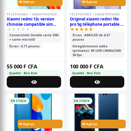
Aperçu
Aperçu
TÉLÉPHONES / SMARTPHONES
TÉLÉPHONES / SMARTPHONES
Xiaomi redmi 12c version
Original xiaomi redmi 10x
chinoise compatible sim
pro 5g téléphone portable |
cdma camtel - pouce- 6.71\' -
8gb ram /256gb rom | mtk
64go /4go ram - 2sim -
820 octa core | 48mp ai quad
Connectivité Double carte SIM
Écran : AMOLED de 6,57
+ carte microSD
pouces
caméra- 50mp+0.8mp/5mp -
camera | 4520mah battery |
batterie-5000 mah - 6 mois
6.57 full screen | fingerprint
Écran : 6.71 pouces
Enregistrement vidéo
de garantie
id
(primaire): 4K UHD (3840x2160)
30 fps
55 000 F CFA
100 000 F CFA
Qualité : Bon Etat
Qualité : Bon Etat
EN STOCK
EN STOCK
Aperçu
Aperçu