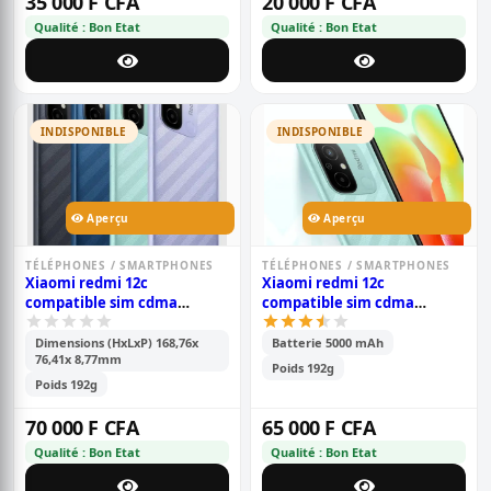
35 000 F CFA
20 000 F CFA
Qualité : Bon Etat
Qualité : Bon Etat
INDISPONIBLE
INDISPONIBLE
Aperçu
Aperçu
TÉLÉPHONES / SMARTPHONES
TÉLÉPHONES / SMARTPHONES
Xiaomi redmi 12c
Xiaomi redmi 12c
compatible sim cdma
compatible sim cdma
camtel - pouces- 6.71\' -
camtel - 6.71\' - mémoire-
mémoire 128go /6go ram -
128go /4go ram -2sim-
Dimensions (HxLxP) 168,76x
Batterie 5000 mAh
76,41x 8,77mm
2sim - caméra-
caméra - 50mp+0.8mp/5mp -
Poids 192g
50mp+0.8mp/5mp - batterie -
batterie - 5000 mah - 6 mois
Poids 192g
5000 mah - 6 mois de
de garantie
garantie
70 000 F CFA
65 000 F CFA
Qualité : Bon Etat
Qualité : Bon Etat