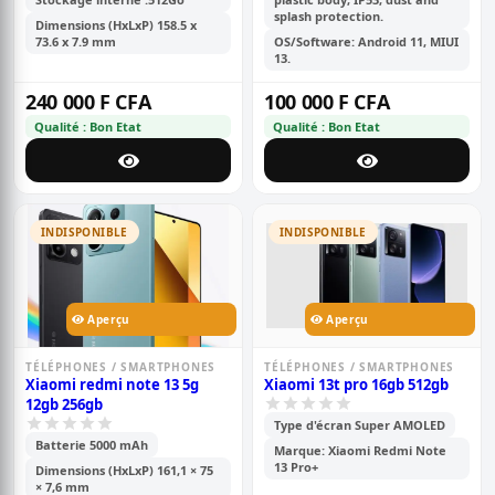
splash protection.
Dimensions (HxLxP) 158.5 x
73.6 x 7.9 mm
OS/Software: Android 11, MIUI
13.
240 000 F CFA
100 000 F CFA
Qualité : Bon Etat
Qualité : Bon Etat
INDISPONIBLE
INDISPONIBLE
Aperçu
Aperçu
TÉLÉPHONES / SMARTPHONES
TÉLÉPHONES / SMARTPHONES
Xiaomi redmi note 13 5g
Xiaomi 13t pro 16gb 512gb
12gb 256gb
Type d'écran Super AMOLED
Batterie 5000 mAh
Marque: Xiaomi Redmi Note
13 Pro+
Dimensions (HxLxP) 161,1 × 75
× 7,6 mm