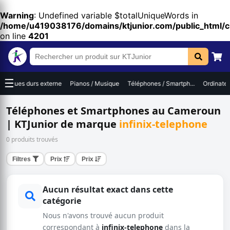
Warning
: Undefined variable $totalUniqueWords in
/home/u419038176/domains/ktjunior.com/public_html/
on line
4201
☰
Disques durs externe
Pianos / Musique
Téléphones / Smartph...
Ordinateur
Téléphones et Smartphones au Cameroun
| KTJunior de marque
infinix-telephone
0 produits trouvés
Filtres
Prix
Prix
Aucun résultat exact dans cette
catégorie
Nous n'avons trouvé aucun produit
correspondant à
infinix-telephone
dans la