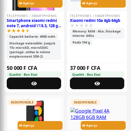
Aperçu
Aperçu
TÉLÉPHONES / SMARTPHONES
TÉLÉPHONES / SMARTPHONES
Smartphone xiaomi redmi
Xiaomi redmi 10a 4gb 64gb
note 7, android \'\'6.3, 128 go
rom, 6 go ram, double
Memory: RAM : 4Go; Stockage
interne :64Go
capteur photo 48+5 mp,
Capacité batterie: 4000 mAh
batterie de 4000mah;
Poids 194 g
Stockage extensible: Jusqu'à
snapdragon 630
1To microSD, microSDXC
(partagé, utilise le même
emplacement SIM-2)
50 000 F CFA
37 000 F CFA
Qualité : Bon Etat
Qualité : Bon Etat
INDISPONIBLE
INDISPONIBLE
Aperçu
Aperçu