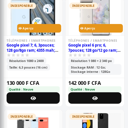
INDISPONIBLE
INDISPONIBLE
Aperçu
Aperçu
TÉLÉPHONES / SMARTPHONES
TÉLÉPHONES / SMARTPHONES
Google pixel 7; 6, 3pouces;
Google pixel 6 pro; 6,
128 go/8go ram; 4355 mah;
7pouces; 128 go/12 go ram;
garantie 6 mois
(1nano sim - esim); 5003
mah; garantie 6 mois
Résolution 1080 x 2400
Résolution 1 080 × 2 340 px
Taille: 6,3 pouces (16 cm)
Stockage RAM : 12 Go;
Stockage interne : 128Go
130 000 F CFA
142 000 F CFA
Qualité : Neuve
Qualité : Neuve
INDISPONIBLE
INDISPONIBLE