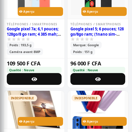
Aperçu
Aperçu
TÉLÉPHONES / SMARTPHONES
TÉLÉPHONES / SMARTPHONES
Google pixel 7a; 6,1 pouces;
Google pixel 5; 6 pouces; 128
128go/8 go ram; 4 385 mah;
go/8go ram; (1nano sim-
garantie 6 mois
esim); 4080mah; garantie 6
mois
Poids : 193,5 g
Marque: Google
Caméra avant 8MP
Poids : 151 g
109 500 F CFA
96 000 F CFA
Qualité : Neuve
Qualité : Neuve
INDISPONIBLE
INDISPONIBLE
Aperçu
Aperçu