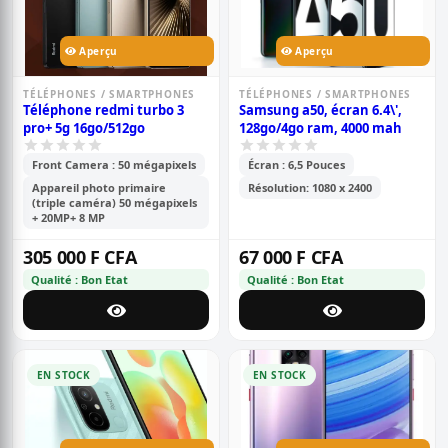
Aperçu
Aperçu
TÉLÉPHONES / SMARTPHONES
TÉLÉPHONES / SMARTPHONES
Téléphone redmi turbo 3
Samsung a50, écran 6.4\',
pro+ 5g 16go/512go
128go/4go ram, 4000 mah
Front Camera : 50 mégapixels
Écran : 6,5 Pouces
Appareil photo primaire
Résolution: 1080 x 2400
(triple caméra) 50 mégapixels
+ 20MP+ 8 MP
305 000 F CFA
67 000 F CFA
Qualité : Bon Etat
Qualité : Bon Etat
EN STOCK
EN STOCK