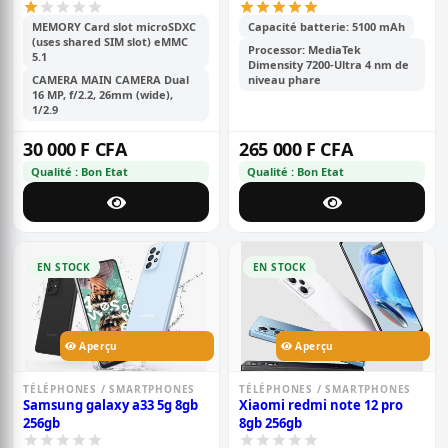
MEMORY Card slot microSDXC
Capacité batterie: 5100 mAh
(uses shared SIM slot) eMMC
Processor: MediaTek
5.1
Dimensity 7200-Ultra 4 nm de
CAMERA MAIN CAMERA Dual
niveau phare
16 MP, f/2.2, 26mm (wide),
1/2.9
30 000 F CFA
265 000 F CFA
Qualité : Bon Etat
Qualité : Bon Etat
EN STOCK
EN STOCK
Aperçu
Aperçu
TÉLÉPHONES / SMARTPHONES
TÉLÉPHONES / SMARTPHONES
Samsung galaxy a33 5g 8gb
Xiaomi redmi note 12 pro
256gb
8gb 256gb