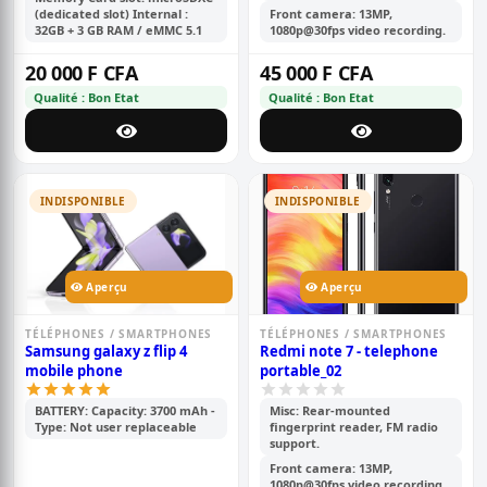
(dedicated slot) Internal :
Front camera: 13MP,
32GB + 3 GB RAM / eMMC 5.1
1080p@30fps video recording.
20 000 F CFA
45 000 F CFA
Qualité : Bon Etat
Qualité : Bon Etat
INDISPONIBLE
INDISPONIBLE
Aperçu
Aperçu
TÉLÉPHONES / SMARTPHONES
TÉLÉPHONES / SMARTPHONES
Samsung galaxy z flip 4
Redmi note 7 - telephone
mobile phone
portable_02
BATTERY: Capacity: 3700 mAh -
Misc: Rear-mounted
Type: Not user replaceable
fingerprint reader, FM radio
support.
Front camera: 13MP,
1080p@30fps video recording.