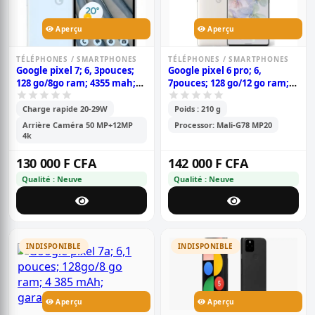
Aperçu
Aperçu
TÉLÉPHONES / SMARTPHONES
TÉLÉPHONES / SMARTPHONES
Google pixel 7; 6, 3pouces;
Google pixel 6 pro; 6,
128 go/8go ram; 4355 mah;
7pouces; 128 go/12 go ram;
garantie 6 mois
(1nano sim - esim); 5003
mah; garantie 6 mois
Charge rapide 20-29W
Poids : 210 g
Arrière Caméra 50 MP+12MP
Processor: Mali-G78 MP20
4k
130 000 F CFA
142 000 F CFA
Qualité : Neuve
Qualité : Neuve
INDISPONIBLE
INDISPONIBLE
Aperçu
Aperçu