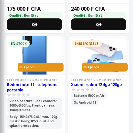
175 000 F CFA
240 000 F CFA
Qualité : Bon Etat
Qualité : Bon Etat
EN STOCK
INDISPONIBLE
Aperçu
Aperçu
TÉLÉPHONES / SMARTPHONES
TÉLÉPHONES / SMARTPHONES
Redmi note 11 - telephone
Xiaomi redmi 12 4gb 128gb
portable
Batterie 5000 mAh
Video capture: Rear camera:
Os Android 11
1080p@30fps; Front camera:
1080p@30fps.
Body: 159.9x73.9x8.1mm, 179g;
plastic body; IP53, dust and
splash protection.