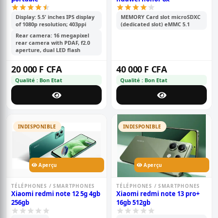
Display: 5.5' inches IPS display
MEMORY Card slot microSDXC
of 1080p resolution; 403ppi
(dedicated slot) eMMC 5.1
Rear camera: 16 megapixel
rear camera with PDAF, f2.0
aperture, dual LED flash
20 000 F CFA
40 000 F CFA
Qualité : Bon Etat
Qualité : Bon Etat
INDISPONIBLE
INDISPONIBLE
Aperçu
Aperçu
TÉLÉPHONES / SMARTPHONES
TÉLÉPHONES / SMARTPHONES
Xiaomi redmi note 12 5g 4gb
Xiaomi redmi note 13 pro+
256gb
16gb 512gb