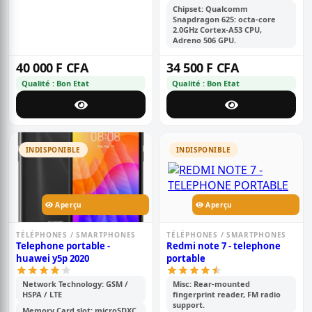
Chipset: Qualcomm
Snapdragon 625: octa-core
2.0GHz Cortex-A53 CPU,
Adreno 506 GPU.
40 000 F CFA
34 500 F CFA
Qualité : Bon Etat
Qualité : Bon Etat
INDISPONIBLE
INDISPONIBLE
Aperçu
Aperçu
TÉLÉPHONES / SMARTPHONES
TÉLÉPHONES / SMARTPHONES
Telephone portable -
Redmi note 7 - telephone
huawei y5p 2020
portable
Network Technology: GSM /
Misc: Rear-mounted
HSPA / LTE
fingerprint reader, FM radio
support.
Memory Card slot: microSDXC