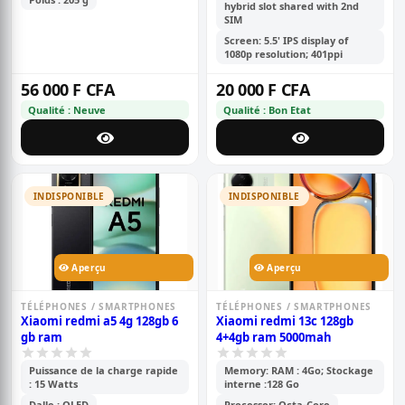
hybrid slot shared with 2nd
SIM
Screen: 5.5' IPS display of
1080p resolution; 401ppi
56 000 F CFA
20 000 F CFA
Qualité : Neuve
Qualité : Bon Etat
INDISPONIBLE
INDISPONIBLE
Aperçu
Aperçu
TÉLÉPHONES / SMARTPHONES
TÉLÉPHONES / SMARTPHONES
Xiaomi redmi a5 4g 128gb 6
Xiaomi redmi 13c 128gb
gb ram
4+4gb ram 5000mah
Puissance de la charge rapide
Memory: RAM : 4Go; Stockage
: 15 Watts
interne :128 Go
Dalle : OLED
Processor: Octa-Core