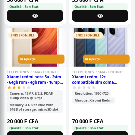
Qualité : Bon Etat
Qualité : Bon Etat
INDISPONIBLE
INDISPONIBLE
Aperçu
Aperçu
TÉLÉPHONES / SMARTPHONES
TÉLÉPHONES / SMARTPHONES
Xiaomi redmi note 5a - 2sim
Xiaomi redmi 12c
- 64gb rom - 4gb ram - 16mp -
compatible sim cdma
android 7.1.2, - batterie de
camtel - pouces- 6.71\' -
3080 mah - télécommande
mémoire 128go /6go ram -
Camera: 13MP, f/2.2, PDAF,
Résolution: 1650×720
1080p video @ 30fps
infrarouge volte version
2sim - caméra-
Marque: Xiaomi Redmi
mondiale - or
50mp+0.8mp/5mp - batterie -
Memory: 4 GB of RAM with
5000 mah - 6 mois de
64GB of storage, microSD slot
garantie
20 000 F CFA
70 000 F CFA
Qualité : Bon Etat
Qualité : Bon Etat