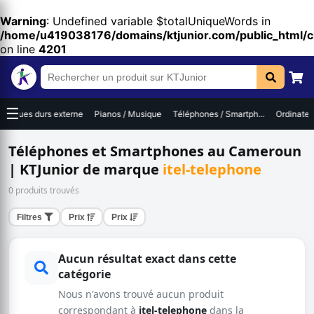
Warning
: Undefined variable $totalUniqueWords in
/home/u419038176/domains/ktjunior.com/public_html/
on line
4201
☰
Disques durs externe
Pianos / Musique
Téléphones / Smartph...
Ordinateur
Téléphones et Smartphones au Cameroun
| KTJunior de marque
itel-telephone
0 produits trouvés
Filtres
Prix
Prix
Aucun résultat exact dans cette
catégorie
Nous n'avons trouvé aucun produit
correspondant à
itel-telephone
dans la