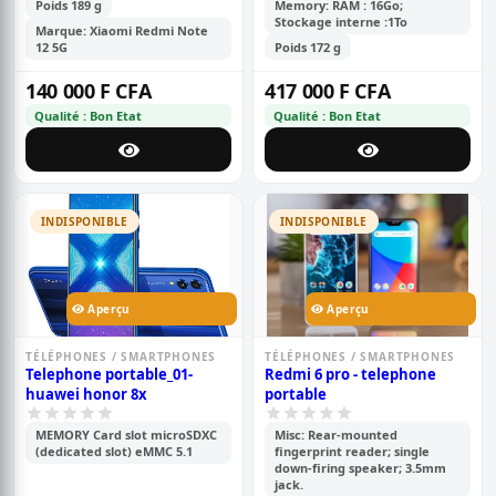
Poids 189 g
Memory: RAM : 16Go;
Stockage interne :1To
Marque: Xiaomi Redmi Note
12 5G
Poids 172 g
140 000 F CFA
417 000 F CFA
Qualité : Bon Etat
Qualité : Bon Etat
INDISPONIBLE
INDISPONIBLE
Aperçu
Aperçu
TÉLÉPHONES / SMARTPHONES
TÉLÉPHONES / SMARTPHONES
Telephone portable_01-
Redmi 6 pro - telephone
huawei honor 8x
portable
MEMORY Card slot microSDXC
Misc: Rear-mounted
(dedicated slot) eMMC 5.1
fingerprint reader; single
down-firing speaker; 3.5mm
jack.