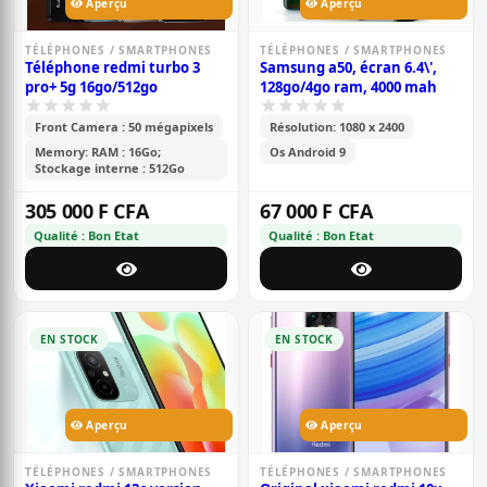
Aperçu
Aperçu
TÉLÉPHONES / SMARTPHONES
TÉLÉPHONES / SMARTPHONES
Téléphone redmi turbo 3
Samsung a50, écran 6.4\',
pro+ 5g 16go/512go
128go/4go ram, 4000 mah
Front Camera : 50 mégapixels
Résolution: 1080 x 2400
Memory: RAM : 16Go;
Os Android 9
Stockage interne : 512Go
305 000 F CFA
67 000 F CFA
Qualité : Bon Etat
Qualité : Bon Etat
EN STOCK
EN STOCK
Aperçu
Aperçu
TÉLÉPHONES / SMARTPHONES
TÉLÉPHONES / SMARTPHONES