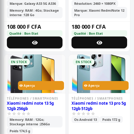
Marque: Galaxy A33 5G A336
Résolution: 2460 × 1080PX
Memory: RAM : 4Go; Stockage
Marque: Xiaomi RedmiNote 12
interne :128 Go
Pro
108 000 F CFA
180 000 F CFA
Qualité : Bon Etat
Qualité : Bon Etat
EN STOCK
EN STOCK
Aperçu
Aperçu
TÉLÉPHONES / SMARTPHONES
TÉLÉPHONES / SMARTPHONES
Xiaomi redmi note 13 5g
Xiaomi redmi note 13 pro 5g
12gb 256gb
12gb 512gb
Memory: RAM : 12Go;
Os Android 13
Poids 172 g
Stockage interne :256Go
Poids 174,5 g