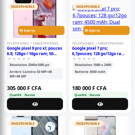
INDISPONIBLE
INDISPONIBLE
Aperçu
Aperçu
TÉLÉPHONES / SMARTPHONES
TÉLÉPHONES / SMARTPHONES
Google pixel 9 pro xl; pouces
Google pixel 7 pro;
6.8; 128go / 16go ram; 50
6,7pouces; 128 go/12go ram;
mp+48 mp+48 mp / 42 mp; 5
4500 mah; dual sim;
060 mah; garantie 6 mois;
garantie 6 mois;
Résolution 2040x1080 px
Résolution 1080 x 2400
Arrière Caméra 50 MP+48
Batterie 4500 mAh
MP+48 MP
305 000 F CFA
180 000 F CFA
Qualité : Neuve
Qualité : Neuve
INDISPONIBLE
INDISPONIBLE