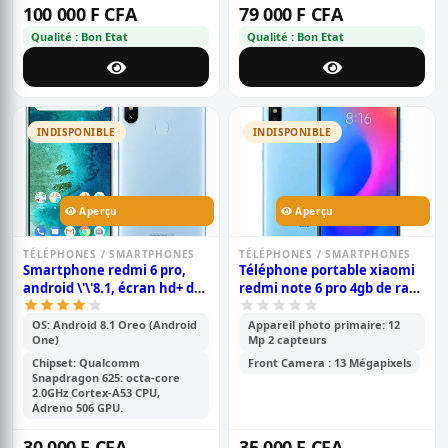
100 000 F CFA
79 000 F CFA
Qualité : Bon Etat
Qualité : Bon Etat
INDISPONIBLE
INDISPONIBLE
Aperçu
Aperçu
TÉLÉPHONES / SMARTPHONES
TÉLÉPHONES / SMARTPHONES
Smartphone redmi 6 pro,
Téléphone portable xiaomi
android \'\'8.1, écran hd+ de
redmi note 6 pro 4gb de ram
5,84 pouces, 64 go rom, 4go
et 64gb de mémoire interne
ram, 12 mp double, batterie
OS: Android 8.1 Oreo (Android
Appareil photo primaire: 12
One)
Mp 2 capteurs
de 4000mah
Chipset: Qualcomm
Front Camera : 13 Mégapixels
Snapdragon 625: octa-core
2.0GHz Cortex-A53 CPU,
Adreno 506 GPU.
30 000 F CFA
35 000 F CFA