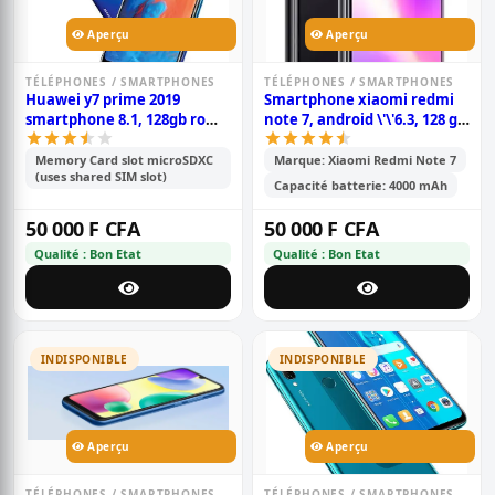
Aperçu
Aperçu
TÉLÉPHONES / SMARTPHONES
TÉLÉPHONES / SMARTPHONES
Huawei y7 prime 2019
Smartphone xiaomi redmi
smartphone 8.1, 128gb rom,
note 7, android \'\'6.3, 128 go
4gb ram, écran hd+ de 6.26
rom, 6 go ram, double
pouces, double caméra
capteur photo 48+5 mp,
Memory Card slot microSDXC
Marque: Xiaomi Redmi Note 7
(uses shared SIM slot)
13+2mp, double sim,
batterie de 4000mah;
Capacité batterie: 4000 mAh
batterie de 4000mah
snapdragon 630
50 000 F CFA
50 000 F CFA
Qualité : Bon Etat
Qualité : Bon Etat
INDISPONIBLE
INDISPONIBLE
Aperçu
Aperçu
TÉLÉPHONES / SMARTPHONES
TÉLÉPHONES / SMARTPHONES