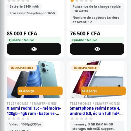
Batterie 3140 mAh
Puissance de la charge rapide
: 18 watts
Processor: Snapdragon 765G
Nombre de capteurs (arrière
et avant) : 2
85 000 F CFA
76 500 F CFA
Qualité : Neuve
Qualité : Neuve
INDISPONIBLE
INDISPONIBLE
Aperçu
Aperçu
TÉLÉPHONES / SMARTPHONES
TÉLÉPHONES / SMARTPHONES
Xiaomi redmi 15c - mémoire-
Smartphone redmi note 4,
128gb - 4gb ram - batterie-
android 6.0, écran full hd+
6000mah - 2sim - caméra-
de 5,5 pouces, 64 go rom, 4go
50+2mp - 6.9 pouces -
ram, caméra 13 mp+5 mp,
Vidéo : 1080p@30fps
memory: 3 GB RAM 64 GB
storage; microSD support,
garantie 6 mois
batterie de 4100 mah
Poids : 205 g