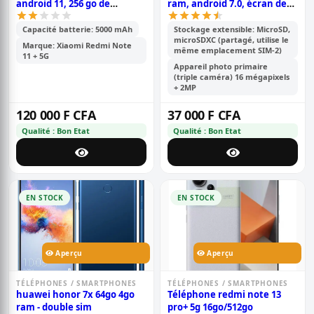
android 11, 256 go de
ram, android 7.0, écran de
stockage et 8 go de ram,
5,93 pouces, double caméra
écran : 6,6 pouces tft lcd ips,
arrière 16 mp + 2 mp, 3340
Capacité batterie: 5000 mAh
Stockage extensible: MicroSD,
microSDXC (partagé, utilise le
double caméra arrière de 50
mah
Marque: Xiaomi Redmi Note
même emplacement SIM-2)
mp + 8 mp, batterie de 5000
11 + 5G
mah
Appareil photo primaire
(triple caméra) 16 mégapixels
+ 2MP
120 000 F CFA
37 000 F CFA
Qualité : Bon Etat
Qualité : Bon Etat
EN STOCK
EN STOCK
Aperçu
Aperçu
TÉLÉPHONES / SMARTPHONES
TÉLÉPHONES / SMARTPHONES
huawei honor 7x 64go 4go
Téléphone redmi note 13
ram - double sim
pro+ 5g 16go/512go