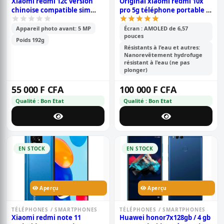
Xiaomi redmi 12c version
Original xiaomi redmi 10x
chinoise compatible sim
pro 5g téléphone portable |
cdma camtel - pouce- 6.71\' -
8gb ram /256gb rom | mtk
64go /4go ram - 2sim -
820 octa core | 48mp ai quad
Appareil photo avant: 5 MP
Écran : AMOLED de 6,57
pouces
caméra- 50mp+0.8mp/5mp -
camera | 4520mah battery |
Poids 192g
batterie-5000 mah - 6 mois
6.57 full screen | fingerprint
Résistants à l'eau et autres:
de garantie
id
Nanorevêtement hydrofuge
résistant à l'eau (ne pas
plonger)
55 000 F CFA
100 000 F CFA
Qualité : Bon Etat
Qualité : Bon Etat
EN STOCK
EN STOCK
Aperçu
Aperçu
TÉLÉPHONES / SMARTPHONES
TÉLÉPHONES / SMARTPHONES
Xiaomi redmi note 11
Huawei honor7x128gb / 4 gb