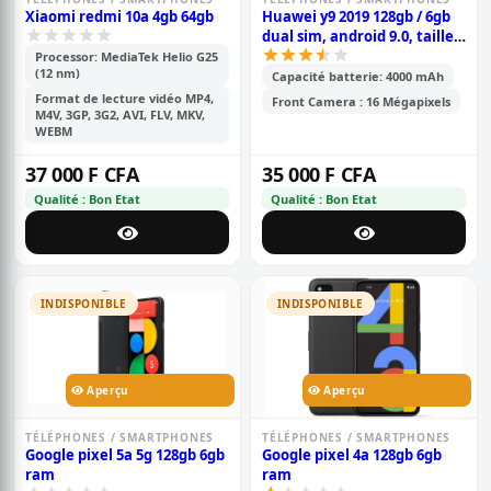
Xiaomi redmi 10a 4gb 64gb
Huawei y9 2019 128gb / 6gb
dual sim, android 9.0, taille
d\'écran: 6.59, double
Processor: MediaTek Helio G25
(12 nm)
caméra 48+8+2 mp, batterie
Capacité batterie: 4000 mAh
de 4000mah
Format de lecture vidéo MP4,
Front Camera : 16 Mégapixels
M4V, 3GP, 3G2, AVI, FLV, MKV,
WEBM
37 000 F CFA
35 000 F CFA
Qualité : Bon Etat
Qualité : Bon Etat
INDISPONIBLE
INDISPONIBLE
Aperçu
Aperçu
TÉLÉPHONES / SMARTPHONES
TÉLÉPHONES / SMARTPHONES
Google pixel 5a 5g 128gb 6gb
Google pixel 4a 128gb 6gb
ram
ram