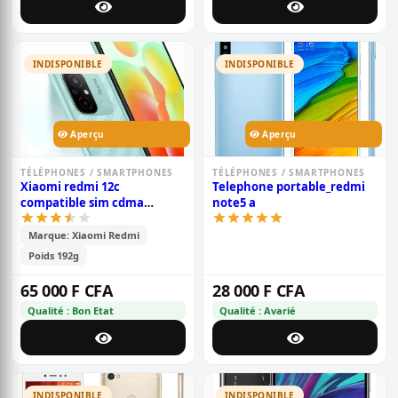
INDISPONIBLE
INDISPONIBLE
Aperçu
Aperçu
TÉLÉPHONES / SMARTPHONES
TÉLÉPHONES / SMARTPHONES
Xiaomi redmi 12c
Telephone portable_redmi
compatible sim cdma
note5 a
camtel - 6.71\' - mémoire-
128go /4go ram -2sim-
Marque: Xiaomi Redmi
caméra - 50mp+0.8mp/5mp -
Poids 192g
batterie - 5000 mah - 6 mois
de garantie
65 000 F CFA
28 000 F CFA
Qualité : Bon Etat
Qualité : Avarié
INDISPONIBLE
INDISPONIBLE