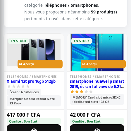
catégorie
Téléphones / Smartphones
.
Nous vous proposons néanmoins
59 produit(s)
pertinents trouvés dans cette catégorie.
EN STOCK
EN STOCK
Aperçu
Aperçu
TÉLÉPHONES / SMARTPHONES
TÉLÉPHONES / SMARTPHONES
Xiaomi 13t pro 16gb 512gb
smartphone huawei p smart
2019, écran fullview de 6.21
pouces, android 9.0; 128 gb
Écran : 6,67Pouces
rom, 4 gb ram, double
MEMORY Card slot microSDXC
Marque: Xiaomi Redmi Note
(dedicated slot) 128 GB
caméra de 13 mp+2 mp,
13 Pro+
3400mah
417 000 F CFA
42 000 F CFA
Qualité : Bon Etat
Qualité : Bon Etat