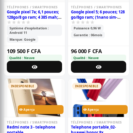
TÉLÉPHONES / SMARTPHONES
TÉLÉPHONES / SMARTPHONES
Google pixel 7a; 6,1 pouces;
Google pixel 5; 6 pouces; 128
128go/8 go ram; 4 385 mah;
go/8go ram; (1nano sim-
garantie 6 mois
esim); 4080mah; garantie 6
mois
Système d'exploitation :
Puissance 0,96 W
Android 11
Garantie : 06mois
Marque: Google
109 500 F CFA
96 000 F CFA
Qualité : Neuve
Qualité : Neuve
INDISPONIBLE
INDISPONIBLE
Aperçu
Aperçu
TÉLÉPHONES / SMARTPHONES
TÉLÉPHONES / SMARTPHONES
Redmi note 3 - telephone
Telephone portable_02-
portable
huawei honor 8x