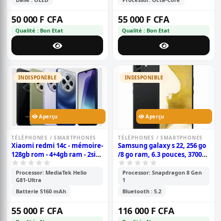
50 000 F CFA
55 000 F CFA
Qualité : Bon Etat
Qualité : Bon Etat
INDISPONIBLE
INDISPONIBLE
Aperçu
Aperçu
TÉLÉPHONES / SMARTPHONES
TÉLÉPHONES / SMARTPHONES
Xiaomi redmi 14c - mémoire-
Samsung galaxy s 22, 256 go
128gb rom - 4+4gb ram - 2sim
/8 go ram, 6.3 pouces, 3700
- caméra 50+2+2mp -
mah, garantie 6 mois
batterie- 5160mah - 6.88
Processor: MediaTek Helio
Processor: Snapdragon 8 Gen
G81-Ultra
1
pouces- garantie 6 mois
Batterie 5160 mAh
Bluetooth : 5.2
55 000 F CFA
116 000 F CFA