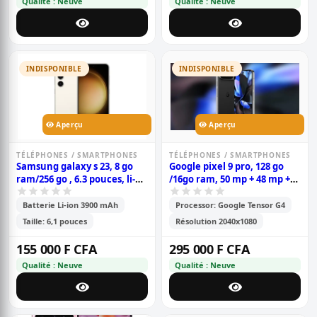
Qualité : Neuve
Qualité : Neuve
INDISPONIBLE
INDISPONIBLE
Aperçu
Aperçu
TÉLÉPHONES / SMARTPHONES
TÉLÉPHONES / SMARTPHONES
Samsung galaxy s 23, 8 go
Google pixel 9 pro, 128 go
ram/256 go , 6.3 pouces, li-
/16go ram, 50 mp + 48 mp +
ion 3900 mah, garantie 6
48 mp / 42 mp, 6.3\'\' 4700
mois
mah, garantie 6 mois
Batterie Li-ion 3900 mAh
Processor: Google Tensor G4
Taille: 6,1 pouces
Résolution 2040x1080
155 000 F CFA
295 000 F CFA
Qualité : Neuve
Qualité : Neuve