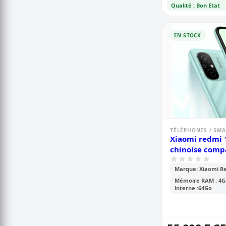
Qualité : Bon Etat
EN STOCK
TÉLÉPHONES / SM
Xiaomi redmi 
chinoise comp
cdma camtel - 
Marque: Xiaomi R
- 64go /4go ram
caméra- 50m
Mémoire RAM : 4G
interne :64Go
- batterie-500
mois de garan