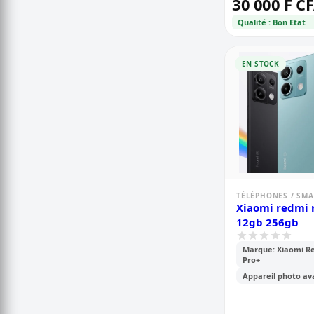
30 000 F C
Qualité : Bon Etat
EN STOCK
TÉLÉPHONES / SM
Xiaomi redmi 
12gb 256gb
Marque: Xiaomi R
Pro+
Appareil photo av