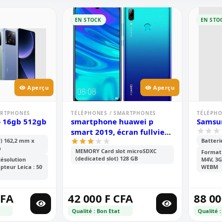
EN STOCK
EN STO
Aperçu
Aperçu
ARTPHONES
TÉLÉPHONES / SMARTPHONES
TÉLÉPHO
o 16gb 512gb
smartphone huawei p
Samsun
smart 2019, écran fullview
) 162,2 mm x
Batteri
de 6.21 pouces, android
m
MEMORY Card slot microSDXC
9.0; 128 gb rom, 4 gb ram,
Format 
(dedicated slot) 128 GB
Résolution
M4V, 3G
double caméra de 13 mp+2
apteur Leica : 50
WEBM
mp, 3400mah
CFA
42 000 F CFA
88 00
Qualité : Bon Etat
Qualité :