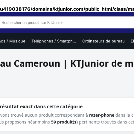
u419038176/domains/ktjunior.com/public_html/class/m
/ Musique
Téléphones / Smartph...
Ordinateurs de bureau
Elect
 au Cameroun | KTJunior de 
ésultat exact dans cette catégorie
avons trouvé aucun produit correspondant à
razer-phone
dans la c
us proposons néanmoins
59 produit(s)
pertinents trouvés dans cet