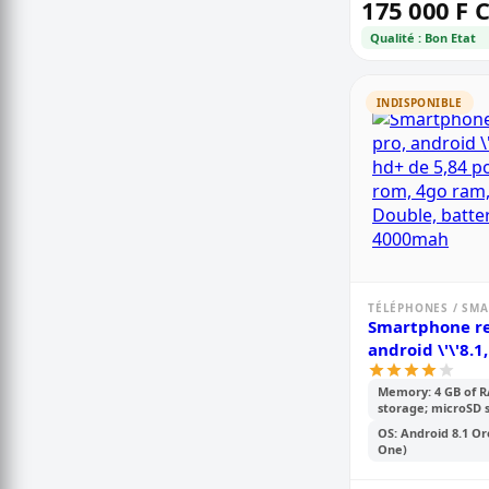
175 000 F 
Qualité : Bon Etat
INDISPONIBLE
TÉLÉPHONES / SM
Smartphone re
android \'\'8.1
de 5,84 pouces
Memory: 4 GB of R
4go ram, 12 m
storage; microSD s
batterie de 4
OS: Android 8.1 O
One)