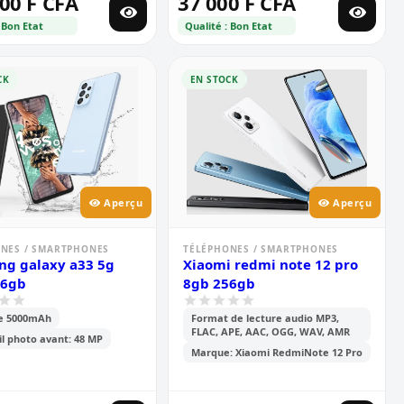
00 F CFA
37 000 F CFA
 Bon Etat
Qualité : Bon Etat
CK
EN STOCK
Aperçu
Aperçu
NES / SMARTPHONES
TÉLÉPHONES / SMARTPHONES
g galaxy a33 5g
Xiaomi redmi note 12 pro
56gb
8gb 256gb
ie 5000mAh
Format de lecture audio MP3,
FLAC, APE, AAC, OGG, WAV, AMR
l photo avant: 48 MP
Marque: Xiaomi RedmiNote 12 Pro