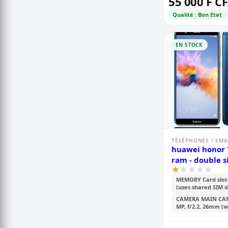
55 000 F C
Qualité : Bon Etat
EN STOCK
TÉLÉPHONES / SM
huawei honor 
ram - double 
MEMORY Card slot
(uses shared SIM s
CAMERA MAIN CAM
MP, f/2.2, 26mm (wi