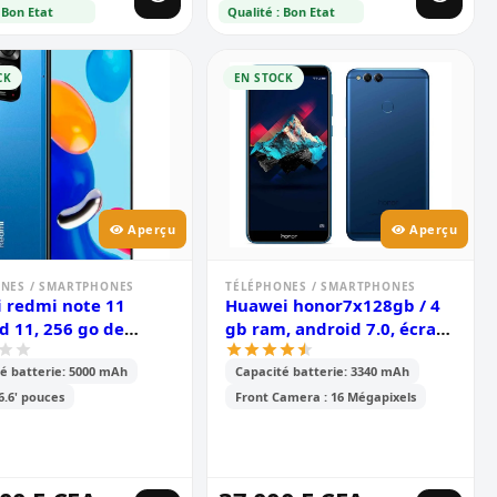
 Bon Etat
Qualité : Bon Etat
CK
EN STOCK
Aperçu
Aperçu
NES / SMARTPHONES
TÉLÉPHONES / SMARTPHONES
 redmi note 11
Huawei honor7x128gb / 4
d 11, 256 go de
gb ram, android 7.0, écran
ge et 8 go de ram,
de 5,93 pouces, double
é batterie: 5000 mAh
Capacité batterie: 3340 mAh
 6,6 pouces tft lcd
caméra arrière 16 mp + 2
ouble caméra arrière
mp, 3340 mah
 6.6' pouces
Front Camera : 16 Mégapixels
mp + 8 mp, batterie
00 mah