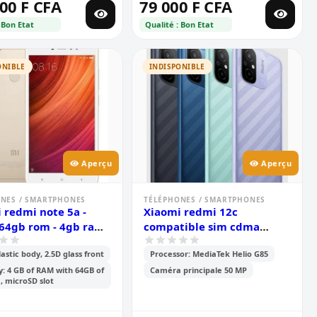
00 F CFA
79 000 F CFA
 Bon Etat
Qualité : Bon Etat
ONIBLE
INDISPONIBLE
Aperçu
Aperçu
NES / SMARTPHONES
TÉLÉPHONES / SMARTPHONES
 redmi note 5a -
Xiaomi redmi 12c
 64gb rom - 4gb ram -
compatible sim cdma
 android 7.1.2, -
camtel - pouces- 6.71\' -
astic body, 2.5D glass front
Processor: MediaTek Helio G85
ie de 3080 mah -
mémoire 128go /6go ram -
ommande infrarouge
2sim - caméra-
 4 GB of RAM with 64GB of
Caméra principale 50 MP
, microSD slot
version mondiale - or
50mp+0.8mp/5mp -
batterie - 5000 mah - 6
mois de garantie