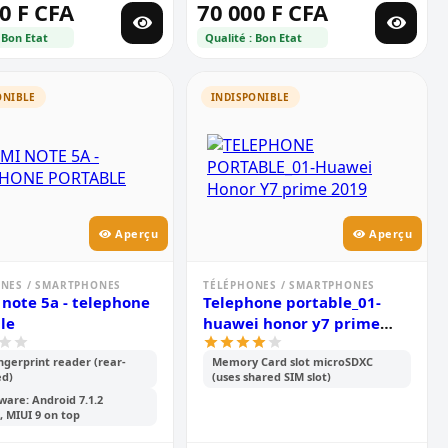
0 F CFA
70 000 F CFA
 Bon Etat
Qualité : Bon Etat
ONIBLE
INDISPONIBLE
Aperçu
Aperçu
NES / SMARTPHONES
TÉLÉPHONES / SMARTPHONES
note 5a - telephone
Telephone portable_01-
le
huawei honor y7 prime
2019
ingerprint reader (rear-
Memory Card slot microSDXC
d)
(uses shared SIM slot)
ware: Android 7.1.2
 MIUI 9 on top