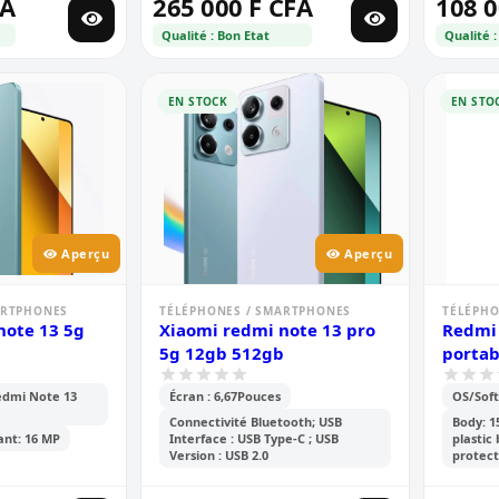
FA
265 000 F CFA
108 0
Qualité : Bon Etat
Qualité :
EN STOCK
EN STO
Aperçu
Aperçu
ARTPHONES
TÉLÉPHONES / SMARTPHONES
TÉLÉPHO
note 13 5g
Xiaomi redmi note 13 pro
Redmi 
5g 12gb 512gb
portab
edmi Note 13
Écran : 6,67Pouces
OS/Soft
Connectivité Bluetooth; USB
Body: 1
ant: 16 MP
Interface : USB Type-C ; USB
plastic
Version : USB 2.0
protect