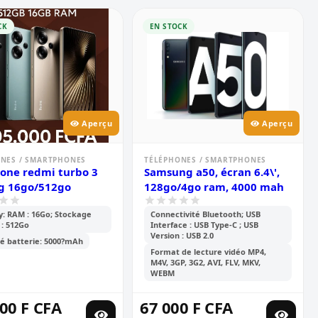
CK
EN STOCK
Aperçu
Aperçu
NES / SMARTPHONES
TÉLÉPHONES / SMARTPHONES
one redmi turbo 3
Samsung a50, écran 6.4\',
g 16go/512go
128go/4go ram, 4000 mah
: RAM : 16Go; Stockage
Connectivité Bluetooth; USB
 : 512Go
Interface : USB Type-C ; USB
Version : USB 2.0
é batterie: 5000?mAh
Format de lecture vidéo MP4,
M4V, 3GP, 3G2, AVI, FLV, MKV,
WEBM
00 F CFA
67 000 F CFA