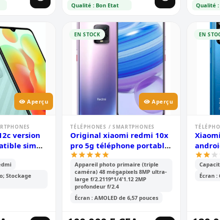
Qualité : Bon Etat
Qualité :
EN STOCK
EN STO
Aperçu
Aperçu
ARTPHONES
TÉLÉPHONES / SMARTPHONES
TÉLÉPHO
12c version
Original xiaomi redmi 10x
Xiaomi
atible sim
pro 5g téléphone portable
androi
pouce- 6.71\'
| 8gb ram /256gb rom |
stocka
edmi
Appareil photo primaire (triple
Capacit
 - 2sim -
mtk 820 octa core | 48mp
écran :
caméra) 48 mégapixels 8MP ultra-
p+0.8mp/5mp
ai quad camera | 4520mah
ips, d
o; Stockage
Écran :
large f/2.2119°1/4'1.12 2MP
0 mah - 6
battery | 6.57 full screen |
de 50 
profondeur f/2.4
tie
fingerprint id
de 50
Écran : AMOLED de 6,57 pouces