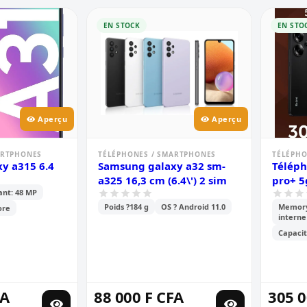
EN STOCK
EN STO
Aperçu
Aperçu
ARTPHONES
TÉLÉPHONES / SMARTPHONES
TÉLÉPHO
y a315 6.4
Samsung galaxy a32 sm-
Téléph
a325 16,3 cm (6.4\') 2 sim
pro+ 5
ant: 48 MP
Poids ?184 g
OS ? Android 11.0
Memory
ore
interne
Capacit
FA
88 000 F CFA
305 0