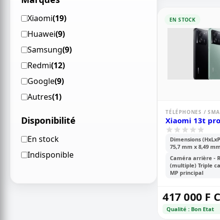
Xiaomi
(19)
EN STOCK
Huawei
(9)
Samsung
(9)
Redmi
(12)
Google
(9)
Autres
(1)
TÉLÉPHONES / SM
Disponibilité
Xiaomi 13t pr
En stock
Dimensions (HxLxP
75,7 mm x 8,49 m
Indisponible
Caméra arrière - 
(multiple) Triple c
MP principal
417 000 F 
Qualité : Bon Etat