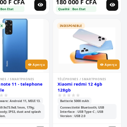
00 F CFA
180 000 F CFA
 Bon Etat
Qualité : Bon Etat
CK
INDISPONIBLE
Aperçu
Aperçu
NES / SMARTPHONES
TÉLÉPHONES / SMARTPHONES
note 11 - telephone
Xiaomi redmi 12 4gb
le
128gb
ware: Android 11, MIUI 13.
Batterie 5000 mAh
59.9x73.9x8.1mm, 179g;
Connectivité Bluetooth; USB
 body; IP53, dust and splash
Interface : USB Type-C ; USB
ion.
Version : USB 2.0