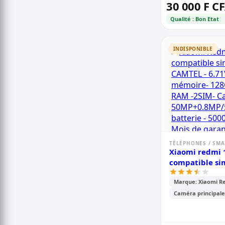
30 000 F C
Qualité : Bon Etat
INDISPONIBLE
TÉLÉPHONES / SM
Xiaomi redmi 
compatible s
camtel - 6.71\
Marque: Xiaomi R
128go /4go ra
caméra -
Caméra principale
50mp+0.8mp/5
batterie - 500