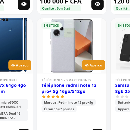
FA
100 000 F CFA
120 0
Qualité : Bon Etat
Qualité :
EN STOCK
EN STO
Aperçu
Aperçu
ARTPHONES
TÉLÉPHONES / SMARTPHONES
TÉLÉPHO
7x 64go 4go
Téléphone redmi note 13
Samsun
sim
pro+ 5g 16go/512go
8gb 2
 microSDXC
Marque: Redmi note 13 pro+5g
Batter
lot) eMMC 5.1
Écran : 6.67 pouces
Apparei
ERA Dual 16
de), 1/2.9