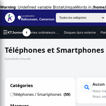
Warning
: Undefined variable $totalUniqueWords in
/home/
Localisation
Bafoussam, Cameroun
☰
portables
KTJunior
Batteries ordinateurs ...
Disques durs externe
Pianos 
Téléphones et Smartphones
0 produits trouvés
Aucun r
Catégories
Nous n'
Téléphones / Smartphones
(59)
Nous vo
Marques