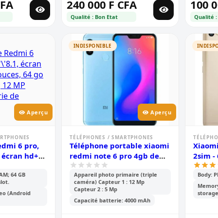
CFA
240 000 F CFA
100 0
Qualité : Bon Etat
Qualité :
INDISPONIBLE
INDISP
Aperçu
Aperçu
ARTPHONES
TÉLÉPHONES / SMARTPHONES
TÉLÉPHO
dmi 6 pro,
Téléphone portable xiaomi
Xiaomi
, écran hd+
redmi note 6 pro 4gb de
2sim -
, 64 go rom,
ram et 64gb de mémoire
16mp -
AM; 64 GB
Appareil photo primaire (triple
Body: Pl
p double,
interne
batter
lot.
caméra) Capteur 1 : 12 Mp
000mah
téléc
Memory:
Capteur 2 : 5 Mp
reo (Android
storage
volte 
Capacité batterie: 4000 mAh