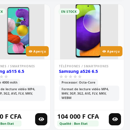
CK
EN STOCK
Aperçu
Aperçu
NES / SMARTPHONES
TÉLÉPHONES / SMARTPHONES
g a515 6.5
Samsung a526 6.5
e 4000 mAh
Processor: Octa-Core
de lecture vidéo MP4,
Format de lecture vidéo MP4,
P, 3G2, AVI, FLV, MKV,
M4V, 3GP, 3G2, AVI, FLV, MKV,
WEBM
0 F CFA
104 000 F CFA
 Bon Etat
Qualité : Bon Etat