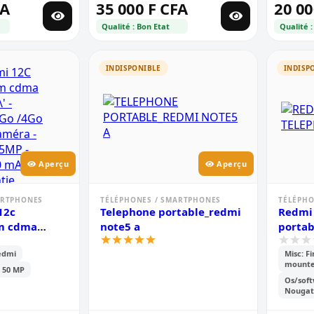
FA
35 000 F CFA
20 00
Qualité : Bon Etat
Qualité :
INDISPONIBLE
INDISP
Aperçu
Aperçu
ARTPHONES
TÉLÉPHONES / SMARTPHONES
TÉLÉPHO
12c
Telephone portable_redmi
Redmi 
im cdma
note5 a
portab
' - mémoire-
edmi
Misc: F
m -2sim-
mounte
 50 MP
Os/soft
mp -
Nougat,
0 mah - 6