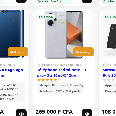
Qualité : Bon Etat
Qualité :
EN STOCK
EN STO
Aperçu
Aperçu
ARTPHONES
TÉLÉPHONES / SMARTPHONES
TÉLÉPHO
7x 64go 4go
Téléphone redmi note 13
Samsun
sim
pro+ 5g 16go/512go
8gb 2
 microSDXC
Marque: Redmi note 13 pro+5g
Apparei
lot) eMMC 5.1
Résolution: 1220 x 2712 pixels
Process
ERA Dual 16
de), 1/2.9
FA
265 000 F CFA
108 0