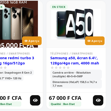
CK
EN STOCK
Aperçu
Aperçu
NES / SMARTPHONES
TÉLÉPHONES / SMARTPHONES
one redmi turbo 3
Samsung a50, écran 6.4\',
g 16go/512go
128go/4go ram, 4000 mah
or: Snapdragon 8 Gen 2
Caméra arrière - Résolution
(multiple) 48+5+8+5MP
 6.7” FHD+ 120 Hz
Dimensions (HxLxP) 158,5 x 74,7 x
7,7 mm
00 F CFA
67 000 F CFA
 Bon Etat
Qualité : Bon Etat