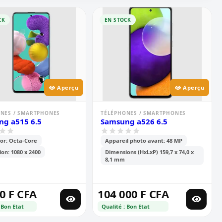
CK
EN STOCK
Aperçu
Aperçu
NES / SMARTPHONES
TÉLÉPHONES / SMARTPHONES
g a515 6.5
Samsung a526 6.5
or: Octa-Core
Appareil photo avant: 48 MP
ion: 1080 x 2400
Dimensions (HxLxP) 159,7 x 74,0 x
8,1 mm
0 F CFA
104 000 F CFA
 Bon Etat
Qualité : Bon Etat