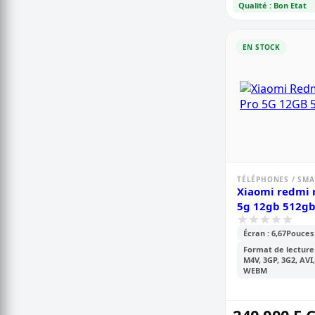
Qualité : Bon Etat
EN STOCK
TÉLÉPHONES / SM
Xiaomi redmi 
5g 12gb 512g
Écran : 6,67Pouces
Format de lecture
M4V, 3GP, 3G2, AVI,
WEBM