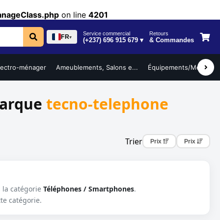
anageClass.php
on line
4201
Service commercial
Retours
FR
▾
(+237) 696 915 679 ▾
& Commandes
lectro-ménager
Ameublements, Salons e...
Équipements/Mobilier ..
marque
tecno-telephone
Trier
Prix
Prix
 la catégorie
Téléphones / Smartphones
.
te catégorie.