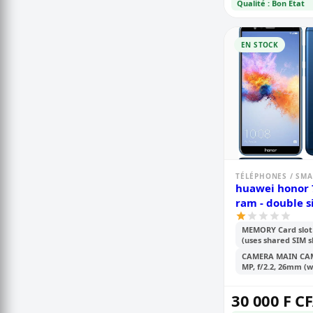
Qualité : Bon Etat
EN STOCK
TÉLÉPHONES / SM
huawei honor 
ram - double 
MEMORY Card slot
(uses shared SIM s
CAMERA MAIN CAM
MP, f/2.2, 26mm (wi
30 000 F C