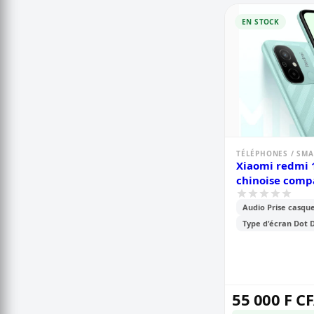
EN STOCK
TÉLÉPHONES / SM
Xiaomi redmi 
chinoise comp
cdma camtel - 
Audio Prise casqu
- 64go /4go ram
caméra- 50m
Type d'écran Dot 
- batterie-500
mois de garan
55 000 F C