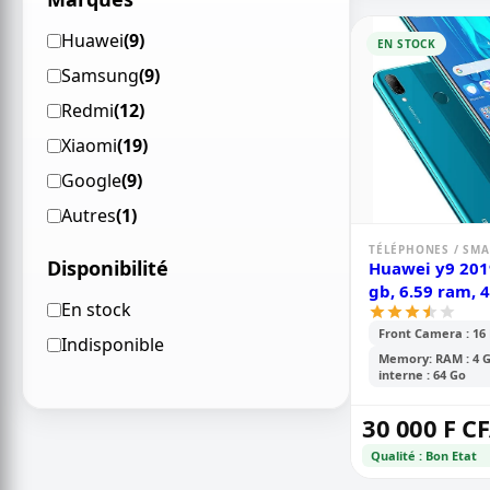
Huawei
(9)
EN STOCK
Samsung
(9)
Redmi
(12)
Xiaomi
(19)
Google
(9)
Autres
(1)
TÉLÉPHONES / SM
Disponibilité
Huawei y9 201
gb, 6.59 ram,
En stock
Front Camera : 16
Indisponible
Memory: RAM : 4 G
interne : 64 Go
30 000 F C
Qualité : Bon Etat