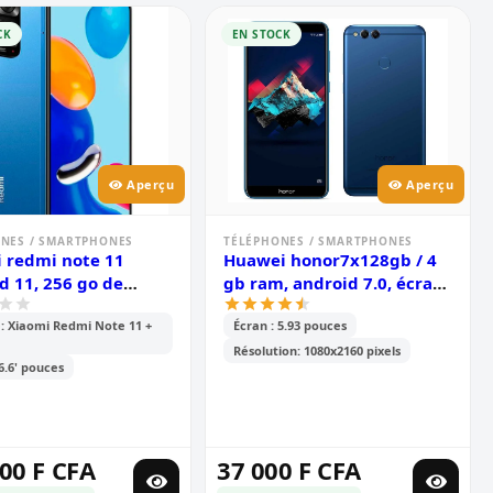
CK
EN STOCK
Aperçu
Aperçu
NES / SMARTPHONES
TÉLÉPHONES / SMARTPHONES
 redmi note 11
Huawei honor7x128gb / 4
d 11, 256 go de
gb ram, android 7.0, écran
ge et 8 go de ram,
de 5,93 pouces, double
 Xiaomi Redmi Note 11 +
Écran : 5.93 pouces
 6,6 pouces tft lcd
caméra arrière 16 mp + 2
ouble caméra arrière
mp, 3340 mah
Résolution: 1080x2160 pixels
 6.6' pouces
mp + 8 mp, batterie
00 mah
00 F CFA
37 000 F CFA