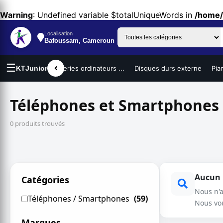
Warning
: Undefined variable $totalUniqueWords in
/home/
Localisation
Bafoussam, Cameroun
☰
urs portables
KTJunior
Batteries ordinateurs ...
Disques durs externe
Pia
Téléphones et Smartphones
0 produits trouvés
Aucun r
Catégories
Nous n'
Téléphones / Smartphones
(59)
Nous vo
Marques