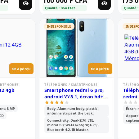
CFA
100 000 F CFA
175 0
Qualité : Bon Etat
Qualité :
INDISPONIBLE
INDISP
Aperçu
Aperçu
ARTPHONES
TÉLÉPHONES / SMARTPHONES
TÉLÉPHO
12 4gb
Smartphone redmi 6 pro,
Téléph
android \'\'8.1, écran hd+
redmi 
de 5,84 pouces, 64 go rom,
ram e
ant: 8 MP
Body: Aluminum body, plastic
Écran :
4go ram, 12 mp double,
intern
antenna strips at the back.
batterie de 4000mah
LCD
Apparei
Connectivity: Dual-SIM; LTE,
capteu
microUSB; Wi-Fi a/b/g/n; GPS;
Bluetooth 4.2, IR blaster.