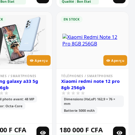
 Bon Etat
Qualité : Bon Etat
CK
EN STOCK
Aperçu
Aperçu
NES / SMARTPHONES
TÉLÉPHONES / SMARTPHONES
g galaxy a33 5g
Xiaomi redmi note 12 pro
56gb
8gb 256gb
l photo avant: 48 MP
Dimensions (HxLxP) 162,9 × 76 ×
mm
or: Octa-Core
Batterie 5000 mAh
00 F CFA
180 000 F CFA