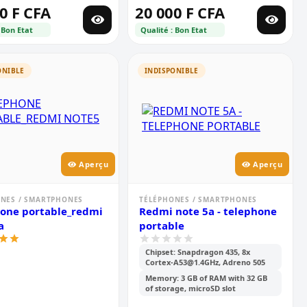
0 F CFA
20 000 F CFA
 Bon Etat
Qualité : Bon Etat
ONIBLE
INDISPONIBLE
Aperçu
Aperçu
NES / SMARTPHONES
TÉLÉPHONES / SMARTPHONES
one portable_redmi
Redmi note 5a - telephone
a
portable
Chipset: Snapdragon 435, 8x
Cortex-A53@1.4GHz, Adreno 505
Memory: 3 GB of RAM with 32 GB
of storage, microSD slot