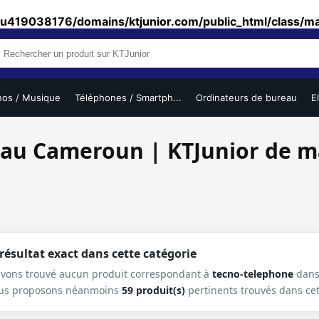
u419038176/domains/ktjunior.com/public_html/class/m
nos / Musique
Téléphones / Smartph...
Ordinateurs de bureau
E
 au Cameroun | KTJunior de 
ésultat exact dans cette catégorie
avons trouvé aucun produit correspondant à
tecno-telephone
dans
us proposons néanmoins
59 produit(s)
pertinents trouvés dans cet