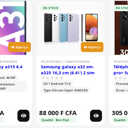
EN STOCK
EN STO
Aperçu
Aperçu
ARTPHONES
TÉLÉPHONES / SMARTPHONES
TÉLÉPHO
y a315 6.4
Samsung galaxy a32 sm-
Téléph
a325 16,3 cm (6.4\') 2 sim
pro+ 5
ant: 48 MP
OS ? Android 11.0
Process
Résolution
+5MP
Type d'écran Super AMOLED
Écran :
FA
88 000 F CFA
305 0
Qualité : Bon Etat
Qualité :