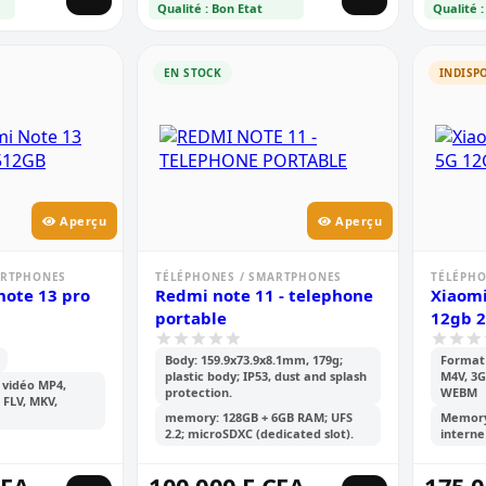
Qualité : Bon Etat
Qualité :
EN STOCK
INDISP
Aperçu
Aperçu
ARTPHONES
TÉLÉPHONES / SMARTPHONES
TÉLÉPHO
note 13 pro
Redmi note 11 - telephone
Xiaomi
b
portable
12gb 
Body: 159.9x73.9x8.1mm, 179g;
Format 
plastic body; IP53, dust and splash
M4V, 3G
 vidéo MP4,
protection.
WEBM
 FLV, MKV,
memory: 128GB + 6GB RAM; UFS
Memory
2.2; microSDXC (dedicated slot).
interne