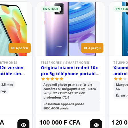
EN STOCK
EN STO
Aperçu
Aperçu
ARTPHONES
TÉLÉPHONES / SMARTPHONES
TÉLÉPHO
12c version
Original xiaomi redmi 10x
Xiaomi
atible sim
pro 5g téléphone portable
androi
pouce- 6.71\'
| 8gb ram /256gb rom |
stocka
e 3,5 mm
Appareil photo primaire (triple
Marque:
 - 2sim -
mtk 820 octa core | 48mp
écran :
caméra) 48 mégapixels 8MP ultra-
5G
p+0.8mp/5mp
ai quad camera | 4520mah
ips, d
Drop
large f/2.2119°1/4'1.12 2MP
Écran :
0 mah - 6
battery | 6.57 full screen |
de 50 
profondeur f/2.4
tie
fingerprint id
de 50
Résolution appareil photo
8000x6000 pixels
FA
100 000 F CFA
120 0