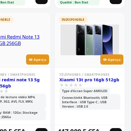
 Bon Etat
Qualité : Bon Etat
ONIBLE
INDISPONIBLE
Aperçu
Aperçu
NES / SMARTPHONES
TÉLÉPHONES / SMARTPHONES
 redmi note 13 5g
Xiaomi 13t pro 16gb 512gb
256gb
Type d'écran Super AMOLED
de lecture vidéo MP4,
Connectivité Bluetooth; USB
P, 3G2, AVI, FLV, MKV,
Interface : USB Type-C ; USB
Version : USB 2.0
: RAM : 12Go; Stockage
 :256Go