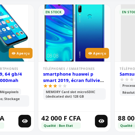
EN STOCK
EN STO
Aperçu
Aperçu
ARTPHONES
TÉLÉPHONES / SMARTPHONES
TÉLÉPHO
9, 64 gb/4
smartphone huawei p
Samsun
 4000mah
smart 2019, écran fullview
Process
de 6.21 pouces, android
 Mégapixels
MEMORY Card slot microSDXC
9.0; 128 gb rom, 4 gb ram,
Résolut
(dedicated slot) 128 GB
double caméra de 13 mp+2
o; Stockage
mp, 3400mah
FA
42 000 F CFA
88 00
Qualité : Bon Etat
Qualité :