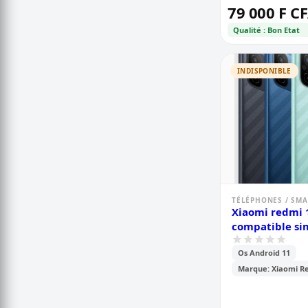
79 000 F C
Qualité : Bon Etat
INDISPONIBLE
TÉLÉPHONES / SM
Xiaomi redmi 
compatible s
camtel - pouces
Os Android 11
mémoire 128go
2sim - caméra-
Marque: Xiaomi R
50mp+0.8mp/5
batterie - 500