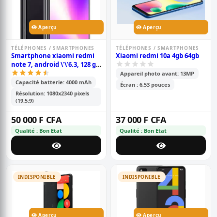
Aperçu
Aperçu
TÉLÉPHONES / SMARTPHONES
TÉLÉPHONES / SMARTPHONES
Smartphone xiaomi redmi
Xiaomi redmi 10a 4gb 64gb
note 7, android \'\'6.3, 128 go
rom, 6 go ram, double
Appareil photo avant: 13MP
capteur photo 48+5 mp,
Capacité batterie: 4000 mAh
Écran : 6,53 pouces
batterie de 4000mah;
Résolution: 1080x2340 pixels
snapdragon 630
(19.5:9)
50 000 F CFA
37 000 F CFA
Qualité : Bon Etat
Qualité : Bon Etat
INDISPONIBLE
INDISPONIBLE
Aperçu
Aperçu