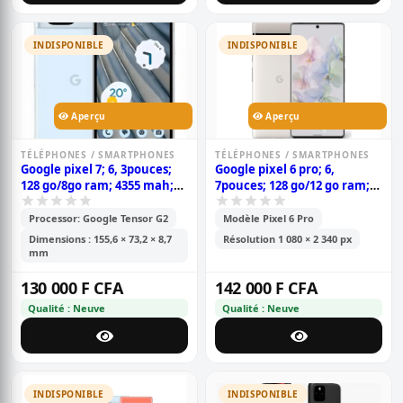
INDISPONIBLE
INDISPONIBLE
Aperçu
Aperçu
TÉLÉPHONES / SMARTPHONES
TÉLÉPHONES / SMARTPHONES
Google pixel 7; 6, 3pouces;
Google pixel 6 pro; 6,
128 go/8go ram; 4355 mah;
7pouces; 128 go/12 go ram;
garantie 6 mois
(1nano sim - esim); 5003
mah; garantie 6 mois
Processor: Google Tensor G2
Modèle Pixel 6 Pro
Dimensions : 155,6 × 73,2 × 8,7
Résolution 1 080 × 2 340 px
mm
130 000 F CFA
142 000 F CFA
Qualité : Neuve
Qualité : Neuve
INDISPONIBLE
INDISPONIBLE