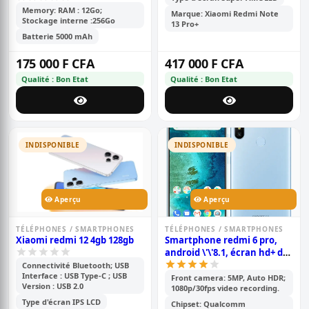
Memory: RAM : 12Go;
Marque: Xiaomi Redmi Note
Stockage interne :256Go
13 Pro+
Batterie 5000 mAh
175 000 F CFA
417 000 F CFA
Qualité : Bon Etat
Qualité : Bon Etat
INDISPONIBLE
INDISPONIBLE
Aperçu
Aperçu
TÉLÉPHONES / SMARTPHONES
TÉLÉPHONES / SMARTPHONES
Xiaomi redmi 12 4gb 128gb
Smartphone redmi 6 pro,
android \'\'8.1, écran hd+ de
5,84 pouces, 64 go rom, 4go
Connectivité Bluetooth; USB
Interface : USB Type-C ; USB
ram, 12 mp double, batterie
Front camera: 5MP, Auto HDR;
Version : USB 2.0
1080p/30fps video recording.
de 4000mah
Type d'écran IPS LCD
Chipset: Qualcomm