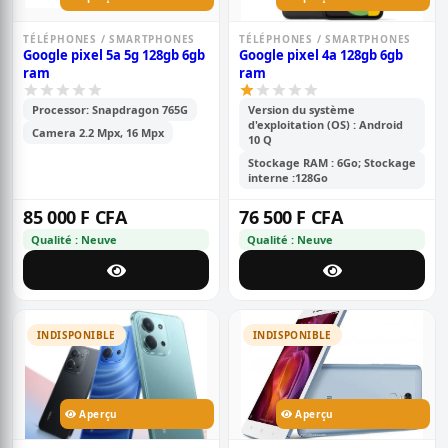
TÉLÉPHONES / SMARTPHONES
TÉLÉPHONES / SMARTPHONES
Google pixel 5a 5g 128gb 6gb
Google pixel 4a 128gb 6gb
ram
ram
Processor: Snapdragon 765G
Version du système
d'exploitation (OS) : Android
Camera 2.2 Mpx, 16 Mpx
10 Q
Stockage RAM : 6Go; Stockage
interne :128Go
85 000 F CFA
76 500 F CFA
Qualité : Neuve
Qualité : Neuve
INDISPONIBLE
INDISPONIBLE
Aperçu
Aperçu