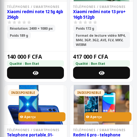
TÉLÉPHONES / SMARTPHONES
TÉLÉPHONES / SMARTPHONES
Xiaomi redmi note 12 5g 4gb
Xiaomi redmi note 13 pro+
256gb
16gb 512gb
Résolution: 2400 × 1080 px
Poids 172 g
Poids 189 g
Format de lecture vidéo MP4,
M4V, 3GP, 3G2, AVI, FLV, MKV,
WEBM
140 000 F CFA
417 000 F CFA
Qualité : Bon Etat
Qualité : Bon Etat
INDISPONIBLE
INDISPONIBLE
Aperçu
Aperçu
TÉLÉPHONES / SMARTPHONES
TÉLÉPHONES / SMARTPHONES
Telephone portable_01-
Redmi 6 pro - telephone