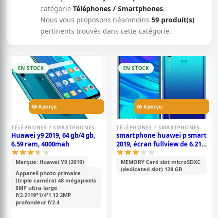
catégorie
Téléphones / Smartphones
.
Nous vous proposons néanmoins
59 produit(s)
pertinents trouvés dans cette catégorie.
EN STOCK
EN STOCK
Aperçu
Aperçu
TÉLÉPHONES / SMARTPHONES
TÉLÉPHONES / SMARTPHONES
Huawei y9 2019, 64 gb/4 gb,
smartphone huawei p smart
6.59 ram, 4000mah
2019, écran fullview de 6.21
pouces, android 9.0; 128 gb
rom, 4 gb ram, double
Marque: Huawei Y9 (2019)
MEMORY Card slot microSDXC
(dedicated slot) 128 GB
caméra de 13 mp+2 mp,
Appareil photo primaire
3400mah
(triple caméra) 48 mégapixels
8MP ultra-large
f/2.2119°1/4'1.12 2MP
profondeur f/2.4