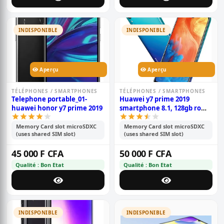
INDISPONIBLE
INDISPONIBLE
Aperçu
Aperçu
TÉLÉPHONES / SMARTPHONES
TÉLÉPHONES / SMARTPHONES
Telephone portable_01-
Huawei y7 prime 2019
huawei honor y7 prime 2019
smartphone 8.1, 128gb rom,
4gb ram, écran hd+ de 6.26
pouces, double caméra
Memory Card slot microSDXC
Memory Card slot microSDXC
(uses shared SIM slot)
(uses shared SIM slot)
13+2mp, double sim,
batterie de 4000mah
45 000 F CFA
50 000 F CFA
Qualité : Bon Etat
Qualité : Bon Etat
INDISPONIBLE
INDISPONIBLE