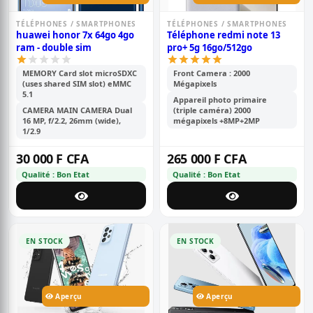
TÉLÉPHONES / SMARTPHONES
TÉLÉPHONES / SMARTPHONES
huawei honor 7x 64go 4go
Téléphone redmi note 13
ram - double sim
pro+ 5g 16go/512go
MEMORY Card slot microSDXC
Front Camera : 2000
(uses shared SIM slot) eMMC
Mégapixels
5.1
Appareil photo primaire
CAMERA MAIN CAMERA Dual
(triple caméra) 2000
16 MP, f/2.2, 26mm (wide),
mégapixels +8MP+2MP
1/2.9
30 000 F CFA
265 000 F CFA
Qualité : Bon Etat
Qualité : Bon Etat
EN STOCK
EN STOCK
Aperçu
Aperçu