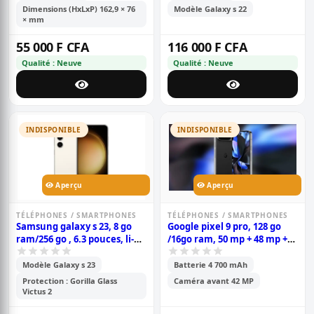
pouces- garantie 6 mois
Dimensions (HxLxP) 162,9 × 76
Modèle Galaxy s 22
× mm
55 000 F CFA
116 000 F CFA
Qualité : Neuve
Qualité : Neuve
INDISPONIBLE
INDISPONIBLE
Aperçu
Aperçu
TÉLÉPHONES / SMARTPHONES
TÉLÉPHONES / SMARTPHONES
Samsung galaxy s 23, 8 go
Google pixel 9 pro, 128 go
ram/256 go , 6.3 pouces, li-
/16go ram, 50 mp + 48 mp +
ion 3900 mah, garantie 6
48 mp / 42 mp, 6.3\'\' 4700
mois
mah, garantie 6 mois
Modèle Galaxy s 23
Batterie 4 700 mAh
Protection : Gorilla Glass
Caméra avant 42 MP
Victus 2