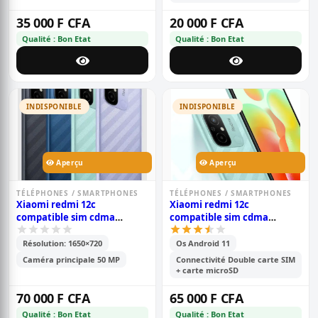
35 000 F CFA
20 000 F CFA
Qualité : Bon Etat
Qualité : Bon Etat
INDISPONIBLE
INDISPONIBLE
Aperçu
Aperçu
TÉLÉPHONES / SMARTPHONES
TÉLÉPHONES / SMARTPHONES
Xiaomi redmi 12c
Xiaomi redmi 12c
compatible sim cdma
compatible sim cdma
camtel - pouces- 6.71\' -
camtel - 6.71\' - mémoire-
mémoire 128go /6go ram -
128go /4go ram -2sim-
Résolution: 1650×720
Os Android 11
2sim - caméra-
caméra - 50mp+0.8mp/5mp -
Caméra principale 50 MP
Connectivité Double carte SIM
50mp+0.8mp/5mp - batterie -
batterie - 5000 mah - 6 mois
+ carte microSD
5000 mah - 6 mois de
de garantie
garantie
70 000 F CFA
65 000 F CFA
Qualité : Bon Etat
Qualité : Bon Etat