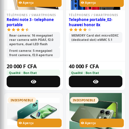
Aperçu
Aperçu
TÉLÉPHONES / SMARTPHONES
TÉLÉPHONES / SMARTPHONES
Redmi note 3 - telephone
Telephone portable_02-
portable
huawei honor 8x
Rear camera: 16 megapixel
MEMORY Card slot microSDXC
rear camera with PDAF, f2.0
(dedicated slot) eMMC 5.1
aperture, dual LED flash
Front camera: 5 megapixel
front camera, f2.0 aperture
20 000 F CFA
40 000 F CFA
Qualité : Bon Etat
Qualité : Bon Etat
INDISPONIBLE
INDISPONIBLE
Aperçu
Aperçu