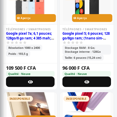
Aperçu
Aperçu
TÉLÉPHONES / SMARTPHONES
TÉLÉPHONES / SMARTPHONES
Google pixel 7a; 6,1 pouces;
Google pixel 5; 6 pouces; 128
128go/8 go ram; 4 385 mah;
go/8go ram; (1nano sim-
garantie 6 mois
esim); 4080mah; garantie 6
mois
Résolution 1080 x 2400
Stockage RAM : 8 Go;
Stockage interne : 128Go
Poids : 193,5 g
Taille: 6 pouces (15,24 cm)
109 500 F CFA
96 000 F CFA
Qualité : Neuve
Qualité : Neuve
INDISPONIBLE
INDISPONIBLE