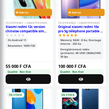
Aperçu
Aperçu
TÉLÉPHONES / SMARTPHONES
TÉLÉPHONES / SMARTPHONES
Xiaomi redmi 12c version
Original xiaomi redmi 10x
chinoise compatible sim
pro 5g téléphone portable |
cdma camtel - pouce- 6.71\' -
8gb ram /256gb rom | mtk
64go /4go ram - 2sim -
820 octa core | 48mp ai quad
Os Android 11
Memory: RAM : 8 Go; Stockage
interne : 256 Go
caméra- 50mp+0.8mp/5mp -
camera | 4520mah battery |
Résolution: 1650×720
batterie-5000 mah - 6 mois
6.57 full screen | fingerprint
Enregistrement vidéo
de garantie
id
(primaire): 4K UHD (3840x2160)
30 fps
55 000 F CFA
100 000 F CFA
Qualité : Bon Etat
Qualité : Bon Etat
EN STOCK
EN STOCK