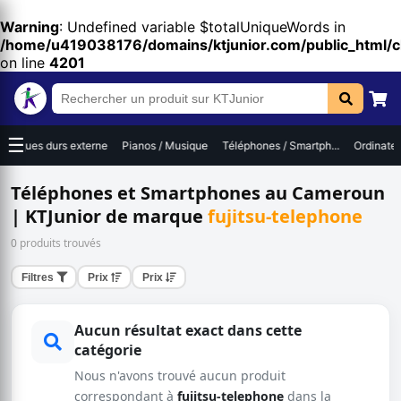
Warning
: Undefined variable $totalUniqueWords in
/home/u419038176/domains/ktjunior.com/public_html/
on line
4201
☰
Disques durs externe
Pianos / Musique
Téléphones / Smartph...
Ordinateur
Téléphones et Smartphones au Cameroun
| KTJunior de marque
fujitsu-telephone
0 produits trouvés
Filtres
Prix
Prix
Aucun résultat exact dans cette
catégorie
Nous n'avons trouvé aucun produit
correspondant à
fujitsu-telephone
dans la