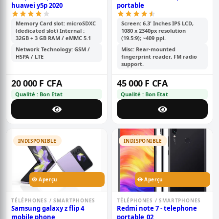
huawei y5p 2020
portable
Memory Card slot: microSDXC
Screen: 6.3' Inches IPS LCD,
(dedicated slot) Internal :
1080 x 2340px resolution
32GB + 3 GB RAM / eMMC 5.1
(19.5:9); ~409 ppi.
Network Technology: GSM /
Misc: Rear-mounted
HSPA / LTE
fingerprint reader, FM radio
support.
20 000 F CFA
45 000 F CFA
Qualité : Bon Etat
Qualité : Bon Etat
INDISPONIBLE
INDISPONIBLE
Aperçu
Aperçu
TÉLÉPHONES / SMARTPHONES
TÉLÉPHONES / SMARTPHONES
Samsung galaxy z flip 4
Redmi note 7 - telephone
mobile phone
portable_02