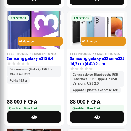
EN STOCK
EN STOCK
Aperçu
Aperçu
TÉLÉPHONES / SMARTPHONES
TÉLÉPHONES / SMARTPHONES
Samsung galaxy a315 6.4
Samsung galaxy a32 sm-a325
16,3 cm (6.4\') 2 sim
Dimensions (HxLxP) 159,7 x
74,0 x 8,1 mm
Connectivité Bluetooth; USB
Interface : USB Type-C ; USB
Poids 185 g
Version : USB 2.0
Appareil photo avant: 48 MP
88 000 F CFA
88 000 F CFA
Qualité : Bon Etat
Qualité : Bon Etat