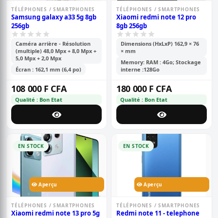
TÉLÉPHONES / SMARTPHONES
TÉLÉPHONES / SMARTPHONES
Samsung galaxy a33 5g 8gb
Xiaomi redmi note 12 pro
256gb
8gb 256gb
Caméra arrière - Résolution
Dimensions (HxLxP) 162,9 × 76
(multiple) 48,0 Mpx + 8,0 Mpx +
× mm
5,0 Mpx + 2,0 Mpx
Memory: RAM : 4Go; Stockage
Écran : 162,1 mm (6,4 po)
interne :128Go
108 000 F CFA
180 000 F CFA
Qualité : Bon Etat
Qualité : Bon Etat
EN STOCK
EN STOCK
Aperçu
Aperçu
TÉLÉPHONES / SMARTPHONES
TÉLÉPHONES / SMARTPHONES
Xiaomi redmi note 13 pro 5g
Redmi note 11 - telephone