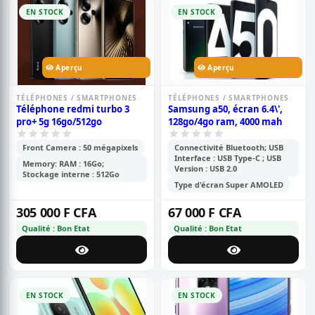
EN STOCK
EN STOCK
Aperçu
Aperçu
TÉLÉPHONES / SMARTPHONES
TÉLÉPHONES / SMARTPHONES
Téléphone redmi turbo 3
Samsung a50, écran 6.4\',
pro+ 5g 16go/512go
128go/4go ram, 4000 mah
Front Camera : 50 mégapixels
Connectivité Bluetooth; USB
Interface : USB Type-C ; USB
Memory: RAM : 16Go;
Version : USB 2.0
Stockage interne : 512Go
Type d'écran Super AMOLED
305 000 F CFA
67 000 F CFA
Qualité : Bon Etat
Qualité : Bon Etat
EN STOCK
EN STOCK