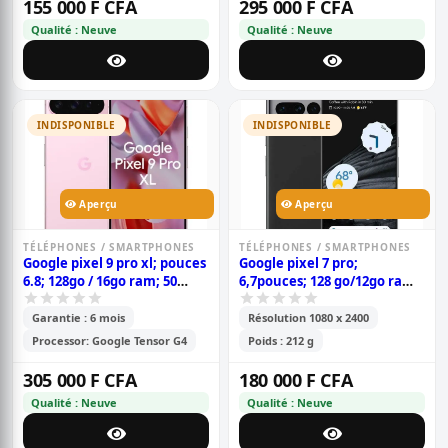
155 000 F CFA
295 000 F CFA
Qualité : Neuve
Qualité : Neuve
INDISPONIBLE
INDISPONIBLE
Aperçu
Aperçu
TÉLÉPHONES / SMARTPHONES
TÉLÉPHONES / SMARTPHONES
Google pixel 9 pro xl; pouces
Google pixel 7 pro;
6.8; 128go / 16go ram; 50
6,7pouces; 128 go/12go ram;
mp+48 mp+48 mp / 42 mp; 5
4500 mah; dual sim;
060 mah; garantie 6 mois;
garantie 6 mois;
Garantie : 6 mois
Résolution 1080 x 2400
Processor: Google Tensor G4
Poids : 212 g
305 000 F CFA
180 000 F CFA
Qualité : Neuve
Qualité : Neuve