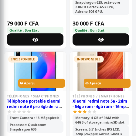
Snapdragon 625: octa-core
2.0GHz Cortex-A53 CPU,
Adreno 506 GPU.
79 000 F CFA
30 000 F CFA
Qualité : Bon Etat
Qualité : Bon Etat
INDISPONIBLE
INDISPONIBLE
Aperçu
Aperçu
TÉLÉPHONES / SMARTPHONES
TÉLÉPHONES / SMARTPHONES
Téléphone portable xiaomi
Xiaomi redmi note 5a - 2sim
redmi note 6 pro 4gb de ram
- 64gb rom - 4gb ram - 16mp -
et 64gb de mémoire interne
android 7.1.2, - batterie de
3080 mah - télécommande
Front Camera : 13 Mégapixels
Memory: 4 GB of RAM with
64GB of storage, microSD slot
infrarouge volte version
Processor: Qualcomm
mondiale - or
Snapdragon 636
Screen: 5.5' Inches IPS LCD,
720p (267ppi); Gorilla Glass 3