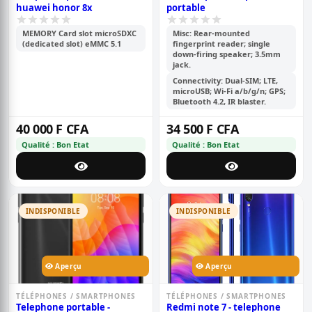
huawei honor 8x
portable
MEMORY Card slot microSDXC
Misc: Rear-mounted
(dedicated slot) eMMC 5.1
fingerprint reader; single
down-firing speaker; 3.5mm
jack.
Connectivity: Dual-SIM; LTE,
microUSB; Wi-Fi a/b/g/n; GPS;
Bluetooth 4.2, IR blaster.
40 000 F CFA
34 500 F CFA
Qualité : Bon Etat
Qualité : Bon Etat
INDISPONIBLE
INDISPONIBLE
Aperçu
Aperçu
TÉLÉPHONES / SMARTPHONES
TÉLÉPHONES / SMARTPHONES
Telephone portable -
Redmi note 7 - telephone