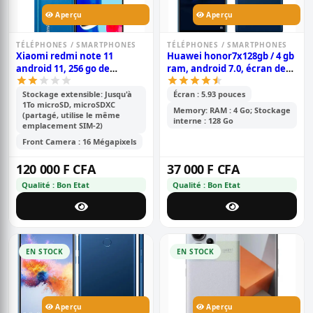
Aperçu
Aperçu
TÉLÉPHONES / SMARTPHONES
TÉLÉPHONES / SMARTPHONES
Xiaomi redmi note 11
Huawei honor7x128gb / 4 gb
android 11, 256 go de
ram, android 7.0, écran de
stockage et 8 go de ram,
5,93 pouces, double caméra
écran : 6,6 pouces tft lcd ips,
arrière 16 mp + 2 mp, 3340
Stockage extensible: Jusqu'à
Écran : 5.93 pouces
1To microSD, microSDXC
double caméra arrière de 50
mah
Memory: RAM : 4 Go; Stockage
(partagé, utilise le même
mp + 8 mp, batterie de 5000
interne : 128 Go
emplacement SIM-2)
mah
Front Camera : 16 Mégapixels
120 000 F CFA
37 000 F CFA
Qualité : Bon Etat
Qualité : Bon Etat
EN STOCK
EN STOCK
Aperçu
Aperçu