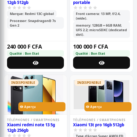
12gb 512gb
portable
Marque: Redmi 13C-global
Front camera: 13 MP, f/2.4,
(wide).
Processor: Snapdragon® 7s
Gen 2
memory: 128GB + 6GB RAM;
UFS 2.2; microSDXC (dedicated
slot).
240 000 F CFA
100 000 F CFA
Qualité : Bon Etat
Qualité : Bon Etat
INDISPONIBLE
INDISPONIBLE
Aperçu
Aperçu
TÉLÉPHONES / SMARTPHONES
TÉLÉPHONES / SMARTPHONES
Xiaomi redmi note 13 5g
Xiaomi 13t pro 16gb 512gb
12gb 256gb
Type d'écran Super AMOLED