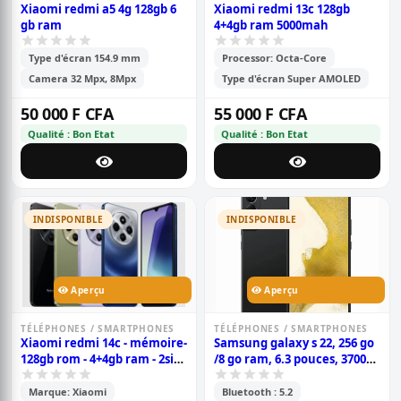
Xiaomi redmi a5 4g 128gb 6
Xiaomi redmi 13c 128gb
gb ram
4+4gb ram 5000mah
Type d'écran 154.9 mm
Processor: Octa-Core
Camera 32 Mpx, 8Mpx
Type d'écran Super AMOLED
50 000 F CFA
55 000 F CFA
Qualité : Bon Etat
Qualité : Bon Etat
INDISPONIBLE
INDISPONIBLE
Aperçu
Aperçu
TÉLÉPHONES / SMARTPHONES
TÉLÉPHONES / SMARTPHONES
Xiaomi redmi 14c - mémoire-
Samsung galaxy s 22, 256 go
128gb rom - 4+4gb ram - 2sim
/8 go ram, 6.3 pouces, 3700
- caméra 50+2+2mp -
mah, garantie 6 mois
batterie- 5160mah - 6.88
Marque: Xiaomi
Bluetooth : 5.2