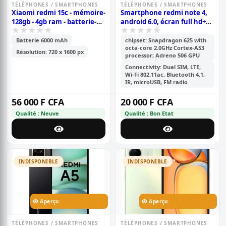
TÉLÉPHONES / SMARTPHONES
TÉLÉPHONES / SMARTPHONES
Xiaomi redmi 15c - mémoire-
Smartphone redmi note 4,
128gb - 4gb ram - batterie-
android 6.0, écran full hd+
6000mah - 2sim - caméra-
de 5,5 pouces, 64 go rom, 4go
50+2mp - 6.9 pouces -
ram, caméra 13 mp+5 mp,
Batterie 6000 mAh
chipset: Snapdragon 625 with
octa-core 2.0GHz Cortex-A53
garantie 6 mois
batterie de 4100 mah
Résolution: 720 x 1600 px
processor; Adreno 506 GPU
Connectivity: Dual SIM, LTE,
Wi-Fi 802.11ac, Bluetooth 4.1,
IR, microUSB, FM radio
56 000 F CFA
20 000 F CFA
Qualité : Neuve
Qualité : Bon Etat
INDISPONIBLE
INDISPONIBLE
Aperçu
Aperçu
TÉLÉPHONES / SMARTPHONES
TÉLÉPHONES / SMARTPHONES