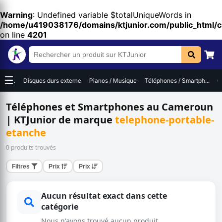
Warning
: Undefined variable $totalUniqueWords in
/home/u419038176/domains/ktjunior.com/public_html/
on line
4201
☰
Disques durs externe
Pianos / Musique
Téléphones / Smartph...
Ordinateur
Téléphones et Smartphones au Cameroun
| KTJunior de marque
telephone-portable-
etanche
0 produits trouvés
Filtres
Prix
Prix
Aucun résultat exact dans cette
catégorie
Nous n'avons trouvé aucun produit