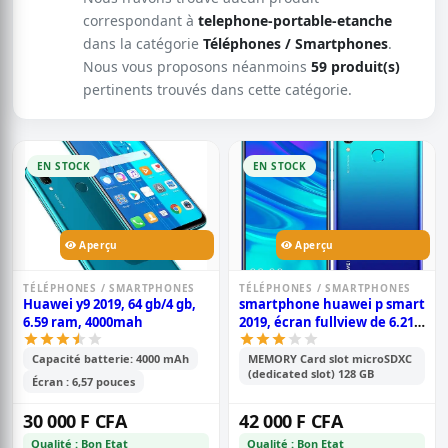
correspondant à
telephone-portable-etanche
dans la catégorie
Téléphones / Smartphones
.
Nous vous proposons néanmoins
59 produit(s)
pertinents trouvés dans cette catégorie.
EN STOCK
EN STOCK
Aperçu
Aperçu
TÉLÉPHONES / SMARTPHONES
TÉLÉPHONES / SMARTPHONES
Huawei y9 2019, 64 gb/4 gb,
smartphone huawei p smart
6.59 ram, 4000mah
2019, écran fullview de 6.21
pouces, android 9.0; 128 gb
rom, 4 gb ram, double
Capacité batterie: 4000 mAh
MEMORY Card slot microSDXC
(dedicated slot) 128 GB
caméra de 13 mp+2 mp,
Écran : 6,57 pouces
3400mah
30 000 F CFA
42 000 F CFA
Qualité : Bon Etat
Qualité : Bon Etat