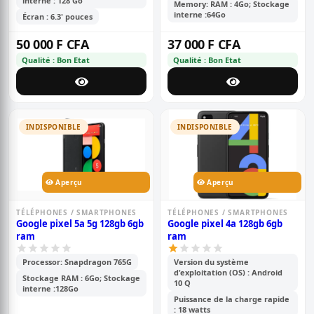
interne : 128 Go
batterie de 4000mah;
Memory: RAM : 4Go; Stockage
snapdragon 630
interne :64Go
Écran : 6.3' pouces
50 000 F CFA
37 000 F CFA
Qualité : Bon Etat
Qualité : Bon Etat
INDISPONIBLE
INDISPONIBLE
Aperçu
Aperçu
TÉLÉPHONES / SMARTPHONES
TÉLÉPHONES / SMARTPHONES
Google pixel 5a 5g 128gb 6gb
Google pixel 4a 128gb 6gb
ram
ram
Processor: Snapdragon 765G
Version du système
d'exploitation (OS) : Android
Stockage RAM : 6Go; Stockage
10 Q
interne :128Go
Puissance de la charge rapide
: 18 watts