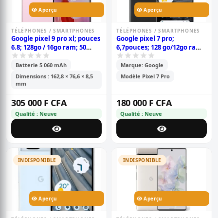
Aperçu
Aperçu
TÉLÉPHONES / SMARTPHONES
TÉLÉPHONES / SMARTPHONES
Google pixel 9 pro xl; pouces
Google pixel 7 pro;
6.8; 128go / 16go ram; 50
6,7pouces; 128 go/12go ram;
mp+48 mp+48 mp / 42 mp; 5
4500 mah; dual sim;
060 mah; garantie 6 mois;
garantie 6 mois;
Batterie 5 060 mAh
Marque: Google
Dimensions : 162,8 × 76,6 × 8,5
Modèle Pixel 7 Pro
mm
305 000 F CFA
180 000 F CFA
Qualité : Neuve
Qualité : Neuve
INDISPONIBLE
INDISPONIBLE
Aperçu
Aperçu