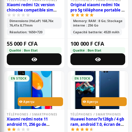
TÉLÉPHONES / SMARTPHONES
TÉLÉPHONES / SMARTPHONES
Xiaomi redmi 12c version
Original xiaomi redmi 10x
chinoise compatible sim
pro 5g téléphone portable |
cdma camtel - pouce- 6.71\' -
8gb ram /256gb rom | mtk
64go /4go ram - 2sim -
820 octa core | 48mp ai quad
Dimensions (HxLxP) 168,76x
Memory: RAM : 8 Go; Stockage
76,41x 8,77mm
interne : 256 Go
caméra- 50mp+0.8mp/5mp -
camera | 4520mah battery |
batterie-5000 mah - 6 mois
6.57 full screen | fingerprint
Résolution: 1650×720
Capacité batterie: 4520 mAh
de garantie
id
55 000 F CFA
100 000 F CFA
Qualité : Bon Etat
Qualité : Bon Etat
EN STOCK
EN STOCK
Aperçu
Aperçu
TÉLÉPHONES / SMARTPHONES
TÉLÉPHONES / SMARTPHONES
Xiaomi redmi note 11
Huawei honor7x128gb / 4 gb
android 11, 256 go de
ram, android 7.0, écran de
stockage et 8 go de ram,
5,93 pouces, double caméra