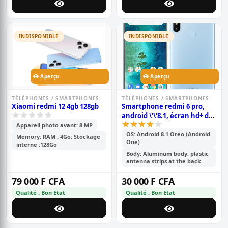
INDISPONIBLE
INDISPONIBLE
Aperçu
Aperçu
TÉLÉPHONES / SMARTPHONES
TÉLÉPHONES / SMARTPHONES
Xiaomi redmi 12 4gb 128gb
Smartphone redmi 6 pro,
android \'\'8.1, écran hd+ de
5,84 pouces, 64 go rom, 4go
Appareil photo avant: 8 MP
ram, 12 mp double, batterie
OS: Android 8.1 Oreo (Android
Memory: RAM : 4Go; Stockage
One)
de 4000mah
interne :128Go
Body: Aluminum body, plastic
antenna strips at the back.
79 000 F CFA
30 000 F CFA
Qualité : Bon Etat
Qualité : Bon Etat