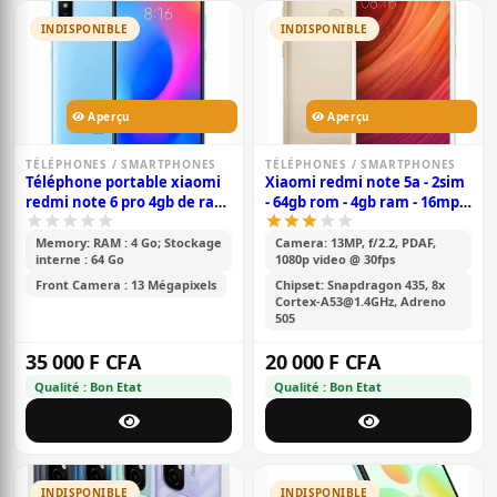
INDISPONIBLE
INDISPONIBLE
Aperçu
Aperçu
TÉLÉPHONES / SMARTPHONES
TÉLÉPHONES / SMARTPHONES
Téléphone portable xiaomi
Xiaomi redmi note 5a - 2sim
redmi note 6 pro 4gb de ram
- 64gb rom - 4gb ram - 16mp -
et 64gb de mémoire interne
android 7.1.2, - batterie de
3080 mah - télécommande
Memory: RAM : 4 Go; Stockage
Camera: 13MP, f/2.2, PDAF,
interne : 64 Go
1080p video @ 30fps
infrarouge volte version
mondiale - or
Front Camera : 13 Mégapixels
Chipset: Snapdragon 435, 8x
Cortex-A53@1.4GHz, Adreno
505
35 000 F CFA
20 000 F CFA
Qualité : Bon Etat
Qualité : Bon Etat
INDISPONIBLE
INDISPONIBLE