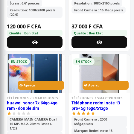
écran : 6,6 pouces tft lcd ips,
arrière 16 mp + 2 mp, 3340
Écran : 6.6' pouces
Résolution: 1080x2160 pixels
double caméra arrière de 50
mah
Résolution: 1080x2400 pixels
Front Camera : 16 Mégapixels
mp + 8 mp, batterie de 5000
(20:9)
mah
120 000 F CFA
37 000 F CFA
Qualité : Bon Etat
Qualité : Bon Etat
EN STOCK
EN STOCK
Aperçu
Aperçu
TÉLÉPHONES / SMARTPHONES
TÉLÉPHONES / SMARTPHONES
huawei honor 7x 64go 4go
Téléphone redmi note 13
ram - double sim
pro+ 5g 16go/512go
CAMERA MAIN CAMERA Dual
Front Camera : 2000
16 MP, f/2.2, 26mm (wide),
Mégapixels
1/2.9
Marque: Redmi note 13