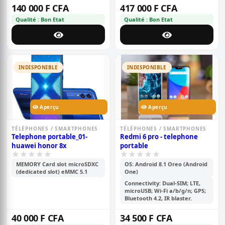
140 000 F CFA
417 000 F CFA
Qualité : Bon Etat
Qualité : Bon Etat
INDISPONIBLE
INDISPONIBLE
Aperçu
Aperçu
TÉLÉPHONES / SMARTPHONES
TÉLÉPHONES / SMARTPHONES
Telephone portable_01-
Redmi 6 pro - telephone
huawei honor 8x
portable
MEMORY Card slot microSDXC
OS: Android 8.1 Oreo (Android
(dedicated slot) eMMC 5.1
One)
Connectivity: Dual-SIM; LTE,
microUSB; Wi-Fi a/b/g/n; GPS;
Bluetooth 4.2, IR blaster.
40 000 F CFA
34 500 F CFA