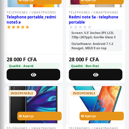
Aperçu
Aperçu
TÉLÉPHONES / SMARTPHONES
TÉLÉPHONES / SMARTPHONES
Telephone portable_redmi
Redmi note 5a - telephone
note5 a
portable
Screen: 5.5' Inches IPS LCD,
720p (267ppi); Gorilla Glass 3
Os/software: Android 7.1.2
Nougat, MIUI 9 on top
28 000 F CFA
28 000 F CFA
Qualité : Avarié
Qualité : Bon Etat
INDISPONIBLE
INDISPONIBLE
Aperçu
Aperçu
TÉLÉPHONES / SMARTPHONES
TÉLÉPHONES / SMARTPHONES