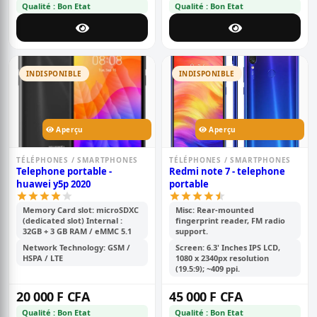
Qualité : Bon Etat
Qualité : Bon Etat
INDISPONIBLE
INDISPONIBLE
Aperçu
Aperçu
TÉLÉPHONES / SMARTPHONES
TÉLÉPHONES / SMARTPHONES
Telephone portable -
Redmi note 7 - telephone
huawei y5p 2020
portable
Memory Card slot: microSDXC
Misc: Rear-mounted
(dedicated slot) Internal :
fingerprint reader, FM radio
32GB + 3 GB RAM / eMMC 5.1
support.
Network Technology: GSM /
Screen: 6.3' Inches IPS LCD,
HSPA / LTE
1080 x 2340px resolution
(19.5:9); ~409 ppi.
20 000 F CFA
45 000 F CFA
Qualité : Bon Etat
Qualité : Bon Etat