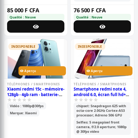
85 000 F CFA
76 500 F CFA
Qualité : Neuve
Qualité : Neuve
INDISPONIBLE
INDISPONIBLE
Aperçu
Aperçu
TÉLÉPHONES / SMARTPHONES
TÉLÉPHONES / SMARTPHONES
Xiaomi redmi 15c - mémoire-
Smartphone redmi note 4,
128gb - 4gb ram - batterie-
android 6.0, écran full hd+
6000mah - 2sim - caméra-
de 5,5 pouces, 64 go rom, 4go
50+2mp - 6.9 pouces -
ram, caméra 13 mp+5 mp,
Vidéo : 1080p@30fps
chipset: Snapdragon 625 with
octa-core 2.0GHz Cortex-A53
garantie 6 mois
batterie de 4100 mah
Marque: Xiaomi
processor; Adreno 506 GPU
Selfies: 5 megapixel front
camera, f/2.0 aperture; 1080p
@ 30fps video