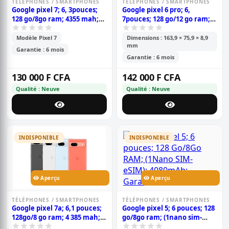
TÉLÉPHONES / SMARTPHONES
TÉLÉPHONES / SMARTPHONES
Google pixel 7; 6, 3pouces;
Google pixel 6 pro; 6,
128 go/8go ram; 4355 mah;
7pouces; 128 go/12 go ram;
garantie 6 mois
(1nano sim - esim); 5003
mah; garantie 6 mois
Modèle Pixel 7
Dimensions : 163,9 × 75,9 × 8,9
mm
Garantie : 6 mois
Garantie : 6 mois
130 000 F CFA
142 000 F CFA
Qualité : Neuve
Qualité : Neuve
INDISPONIBLE
INDISPONIBLE
Aperçu
Aperçu
TÉLÉPHONES / SMARTPHONES
TÉLÉPHONES / SMARTPHONES
Google pixel 7a; 6,1 pouces;
Google pixel 5; 6 pouces; 128
128go/8 go ram; 4 385 mah;
go/8go ram; (1nano sim-
garantie 6 mois
esim); 4080mah; garantie 6