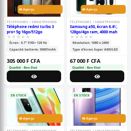
Aperçu
Aperçu
TÉLÉPHONES / SMARTPHONES
TÉLÉPHONES / SMARTPHONES
Téléphone redmi turbo 3
Samsung a50, écran 6.4\',
pro+ 5g 16go/512go
128go/4go ram, 4000 mah
Écran : 6.7” FHD+ 120 Hz
Résolution: 1080 x 2400
Capacité batterie: 5000?mAh
Type d'écran Super AMOLED
305 000 F CFA
67 000 F CFA
Qualité : Bon Etat
Qualité : Bon Etat
EN STOCK
EN STOCK
Aperçu
Aperçu