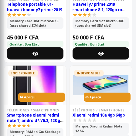
Telephone portable_01-
Huawei y7 prime 2019
huawei honor y7 prime 2019
smartphone 8.1, 128gb rom,
4gb ram, écran hd+ de 6.26
pouces, double caméra
Memory Card slot microSDXC
Memory Card slot microSDXC
(uses shared SIM slot)
(uses shared SIM slot)
13+2mp, double sim,
batterie de 4000mah
45 000 F CFA
50 000 F CFA
Qualité : Bon Etat
Qualité : Bon Etat
INDISPONIBLE
INDISPONIBLE
Aperçu
Aperçu
TÉLÉPHONES / SMARTPHONES
TÉLÉPHONES / SMARTPHONES
Smartphone xiaomi redmi
Xiaomi redmi 10a 4gb 64gb
note 7, android \'\'6.3, 128 go
rom, 6 go ram, double
Marque: Xiaomi Redmi Note
12 5G
capteur photo 48+5 mp,
Memory: RAM : 4 Go; Stockage