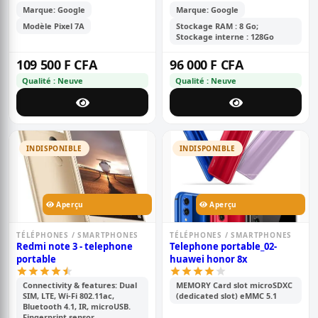
mois
Marque: Google
Marque: Google
Modèle Pixel 7A
Stockage RAM : 8 Go;
Stockage interne : 128Go
109 500 F CFA
96 000 F CFA
Qualité : Neuve
Qualité : Neuve
INDISPONIBLE
INDISPONIBLE
Aperçu
Aperçu
TÉLÉPHONES / SMARTPHONES
TÉLÉPHONES / SMARTPHONES
Redmi note 3 - telephone
Telephone portable_02-
portable
huawei honor 8x
Connectivity & features: Dual
MEMORY Card slot microSDXC
SIM, LTE, Wi-Fi 802.11ac,
(dedicated slot) eMMC 5.1
Bluetooth 4.1, IR, microUSB.
Fingerprint sensor