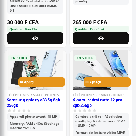
MEMORY Card slot microSDXC
pro+5g
(uses shared SIM slot) eMMC
5.1
30 000 F CFA
265 000 F CFA
Qualité : Bon Etat
Qualité : Bon Etat
EN STOCK
EN STOCK
Aperçu
Aperçu
TÉLÉPHONES / SMARTPHONES
TÉLÉPHONES / SMARTPHONES
Samsung galaxy a33 5g 8gb
Xiaomi redmi note 12 pro
256gb
8gb 256gb
Appareil photo avant: 48 MP
Caméra arrière - Résolution
(multiple) Triple caméra 50MP
Memory: RAM : 4Go; Stockage
+ 8MP + 2MP
interne :128 Go
Format de lecture vidéo MP4?