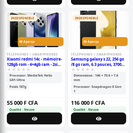
INDISPONIBLE
INDISPONIBLE
Aperçu
Aperçu
TÉLÉPHONES / SMARTPHONES
TÉLÉPHONES / SMARTPHONES
Xiaomi redmi 14c - mémoire-
Samsung galaxy s 22, 256 go
128gb rom - 4+4gb ram - 2sim
/8 go ram, 6.3 pouces, 3700
- caméra 50+2+2mp -
mah, garantie 6 mois
batterie- 5160mah - 6.88
Processor: MediaTek Helio
Dimensions : 146 × 70.6 × 7.6
G81-Ultra
mm
pouces- garantie 6 mois
Poids 187g
Processor: Snapdragon 8 Gen
1
55 000 F CFA
116 000 F CFA
Qualité : Neuve
Qualité : Neuve