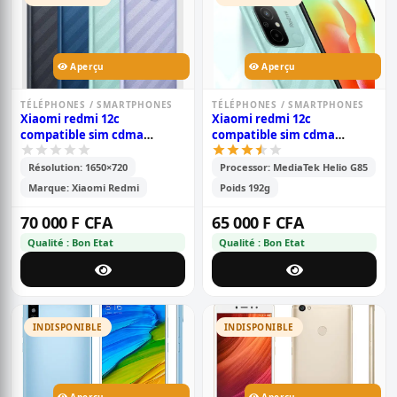
Aperçu
Aperçu
TÉLÉPHONES / SMARTPHONES
TÉLÉPHONES / SMARTPHONES
Xiaomi redmi 12c
Xiaomi redmi 12c
compatible sim cdma
compatible sim cdma
camtel - pouces- 6.71\' -
camtel - 6.71\' - mémoire-
mémoire 128go /6go ram -
128go /4go ram -2sim-
Résolution: 1650×720
Processor: MediaTek Helio G85
2sim - caméra-
caméra - 50mp+0.8mp/5mp -
Marque: Xiaomi Redmi
Poids 192g
50mp+0.8mp/5mp - batterie -
batterie - 5000 mah - 6 mois
5000 mah - 6 mois de
de garantie
70 000 F CFA
65 000 F CFA
garantie
Qualité : Bon Etat
Qualité : Bon Etat
INDISPONIBLE
INDISPONIBLE