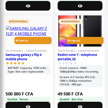
INDISPONIBLE
INDISPONIBLE
Aperçu
Aperçu
TÉLÉPHONES / SMARTPHONES
TÉLÉPHONES / SMARTPHONES
Samsung galaxy z flip 4
Redmi note 7 - telephone
mobile phone
portable_02
BATTERY: Capacity: 3700 mAh -
Front camera: 13MP,
Type: Not user replaceable
1080p@30fps video recording.
Screen: 6.3' Inches IPS LCD,
1080 x 2340px resolution
(19.5:9); ~409 ppi.
500 000 F CFA
49 500 F CFA
Qualité : Neuve
Qualité : Bon Etat