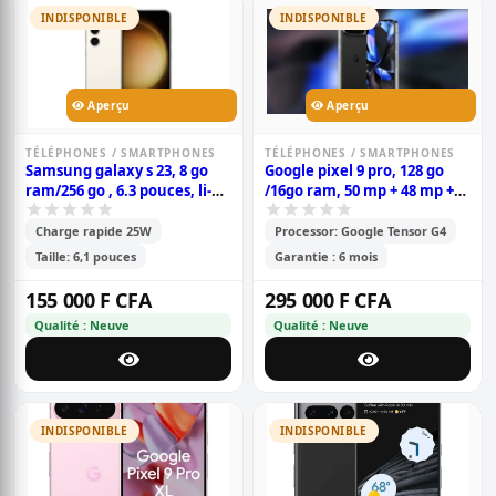
INDISPONIBLE
INDISPONIBLE
Aperçu
Aperçu
TÉLÉPHONES / SMARTPHONES
TÉLÉPHONES / SMARTPHONES
Samsung galaxy s 23, 8 go
Google pixel 9 pro, 128 go
ram/256 go , 6.3 pouces, li-
/16go ram, 50 mp + 48 mp +
ion 3900 mah, garantie 6
48 mp / 42 mp, 6.3\'\' 4700
mois
mah, garantie 6 mois
Charge rapide 25W
Processor: Google Tensor G4
Taille: 6,1 pouces
Garantie : 6 mois
155 000 F CFA
295 000 F CFA
Qualité : Neuve
Qualité : Neuve
INDISPONIBLE
INDISPONIBLE