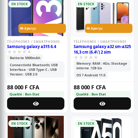
EN STOCK
EN STOCK
Aperçu
Aperçu
TÉLÉPHONES / SMARTPHONES
TÉLÉPHONES / SMARTPHONES
Samsung galaxy a315 6.4
Samsung galaxy a32 sm-a325
16,3 cm (6.4\') 2 sim
Batterie 5000mAh
Memory: RAM : 4Go; Stockage
Connectivité Bluetooth; USB
interne :128 Go
Interface : USB Type-C ; USB
Version : USB 2.0
OS ? Android 11.0
88 000 F CFA
88 000 F CFA
Qualité : Bon Etat
Qualité : Bon Etat
EN STOCK
EN STOCK