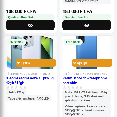
M4V?MKV?AVI?3GP?3G2
108 000 F CFA
180 000 F CFA
Qualité : Bon Etat
Qualité : Bon Etat
EN STOCK
EN STOCK
Aperçu
Aperçu
TÉLÉPHONES / SMARTPHONES
TÉLÉPHONES / SMARTPHONES
Xiaomi redmi note 13 pro 5g
Redmi note 11 - telephone
12gb 512gb
portable
Poids 172 g
Body: 159.9x73.9x8.1mm, 179g;
plastic body; IP53, dust and
Type d'écran Super AMOLED
splash protection.
Video capture: Rear camera:
1080p@30fps; Front camera:
1080p@30fps.